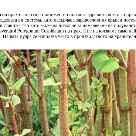
на прах е свързана с множество ползи за здравето, което го пра
съдовата ви система, като насърчава здравословния кръвен поток
ки в ставите, тъй като може да помогне за намаляване на подуван
esveratrol Polygonum Cuspidatum на прах. Ние използваме само н
. Нашата пудра се използва често в производството на хранителн