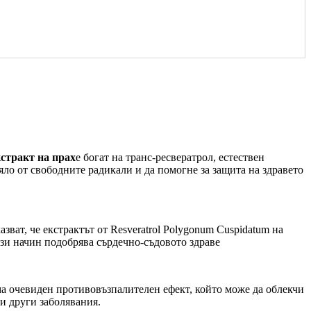
стракт на прах
е богат на транс-ресвератрол, естествен
ло от свободните радикали и да помогне за защита на здравето
ват, че екстрактът от Resveratrol Polygonum Cuspidatum на
ози начин подобрява сърдечно-съдовото здраве
а очевиден противовъзпалителен ефект, който може да облекчи
и други заболявания.