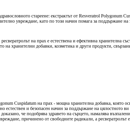
дравословното стареене: екстрактът от Resveratrol Polygonum Cu
ително увреждане, като по този начин помага за поддържане на 
 ресвератролът на прах е естествена и ефективна хранителна със
то на хранителни добавки, козметика и други продукти, свързани
ygonum Cuspidatum на прах - мощна хранителна добавка, която ос
лно естествен и безопасен начин за поддържане на цялостното в
 е доказано, че подобрява здравето на сърцето, намалява възпале
увреждане, причинено от свободните радикали, а ресвератролът 