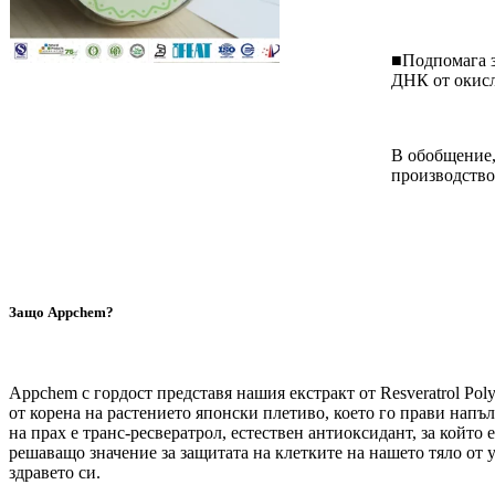
■Подпомага з
ДНК от окисл
В обобщение,
производство
Защо Appchem?
Appchem с гордост представя нашия екстракт от Resveratrol Pol
от корена на растението японски плетиво, което го прави напъ
на прах е транс-ресвератрол, естествен антиоксидант, за който
решаващо значение за защитата на клетките на нашето тяло от 
здравето си.