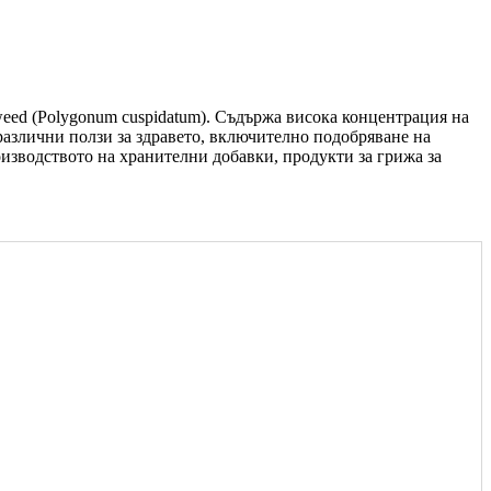
tweed (Polygonum cuspidatum). Съдържа висока концентрация на
 различни ползи за здравето, включително подобряване на
оизводството на хранителни добавки, продукти за грижа за