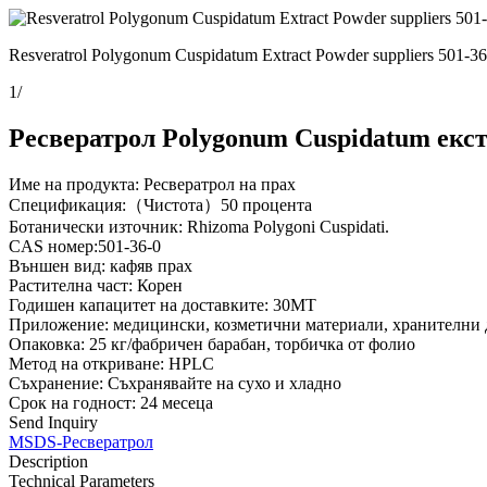
Resveratrol Polygonum Cuspidatum Extract Powder suppliers 501-36
1
/
Ресвератрол Polygonum Cuspidatum екст
Име на продукта: Ресвератрол на прах
Спецификация:（Чистота）50 процента
Ботанически източник: Rhizoma Polygoni Cuspidati.
CAS номер:501-36-0
Външен вид: кафяв прах
Растителна част: Корен
Годишен капацитет на доставките: 30MT
Приложение: медицински, козметични материали, хранителни 
Опаковка: 25 кг/фабричен барабан, торбичка от фолио
Метод на откриване: HPLC
Съхранение: Съхранявайте на сухо и хладно
Срок на годност: 24 месеца
Send Inquiry
MSDS-Ресвератрол
Description
Technical Parameters