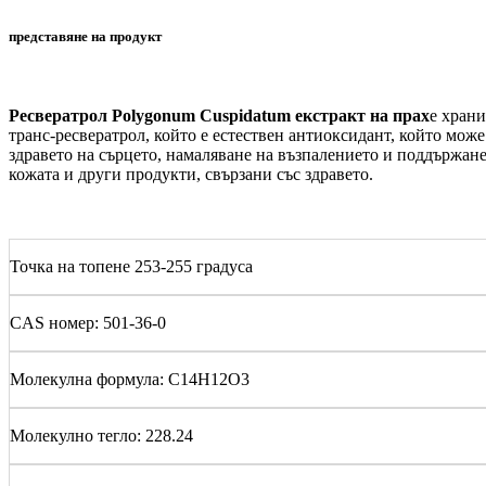
представяне на продукт
Ресвератрол Polygonum Cuspidatum екстракт на прах
е храни
транс-ресвератрол, който е естествен антиоксидант, който може
здравето на сърцето, намаляване на възпалението и поддържане 
кожата и други продукти, свързани със здравето.
Точка на топене 253-255 градуса
CAS номер: 501-36-0
Молекулна формула: C14H12O3
Молекулно тегло: 228.24