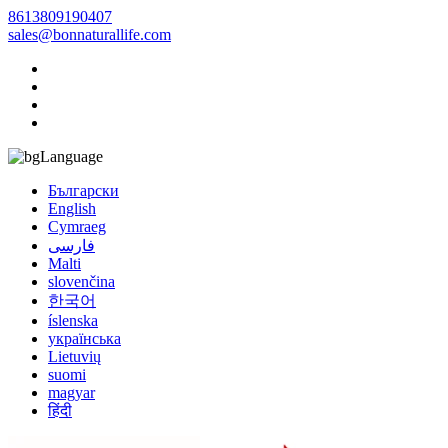
8613809190407
sales@bonnaturallife.com
Language
Български
English
Cymraeg
فارسی
Malti
slovenčina
한국어
íslenska
українська
Lietuvių
suomi
magyar
हिंदी