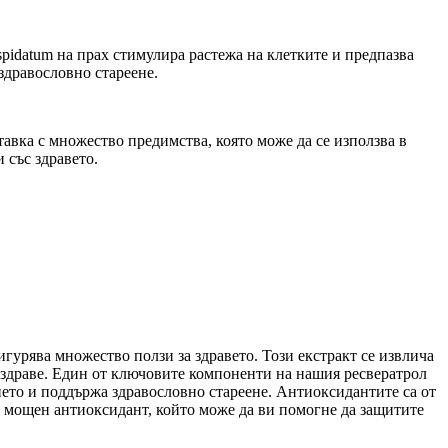
spidatum на прах стимулира растежа на клетките и предпазва
здравословно стареене.
тавка с множество предимства, която може да се използва в
 със здравето.
игурява множество ползи за здравето. Този екстракт се извлича
и здраве. Един от ключовите компоненти на нашия ресвератрол
нието и поддържа здравословно стареене. Антиоксидантите са от
е мощен антиоксидант, който може да ви помогне да защитите