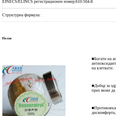
EINECS/ELINCS регистрационен номер:610-504-8
Структурна формула:
Ползи
■Богати на а
антиоксидант
на клетките.
■Добър за здр
прах може да
■Противовъзп
дискомфорта,