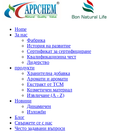
Home
За нас
Фабрика
История на развитие
Сертификат за сертифициране
Квалификационна чест
Лидерство
продукти
Хранителна добавка
Аромати и аромати
Екстракт от TCM
Козметичен материал
Извличане (A - Z)
Новини
Динамичен
Изложби
Блог
Свържете се с нас
Често задавани въпроси