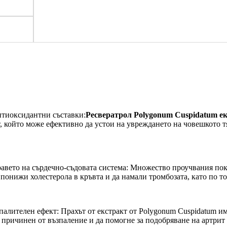
нтиоксидантни съставки:
Ресвератрол Polygonum Cuspidatum ек
, който може ефективно да устои на увреждането на човешкото тя
авето на сърдечно-съдовата система: Множество проучвания показ
 понижи холестерола в кръвта и да намали тромбозата, като по т
алителен ефект: Прахът от екстракт от Polygonum Cuspidatum им
 причинен от възпаление и да помогне за подобряване на артрит 