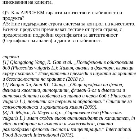
изисквания на клиента.
Q5. Как APPCHEM гарантира качество и стабилност на
продукта?
A5: Ние поддържаме строга система за контрол на качеството.
Всички продукти преминават-тестове от трета страна, с
предоставени подробни сертификати за автентичност
(Сертификат за анализ) и данни за стабилност.
справка
[1] Qiongqiong Yang, R. Gan et al. „Полифеноли в обикновения
боб (Phaseolus vulgaris L.): Химия, анализ и фактори, влияещи
върху състава.“ Изчерпателни прегледи в науката за храните
и безопасността на храните (2018 г.).
[2] Baojun Xu, Sam KC Chang. „Общи профили на фенол,
фенолна киселина, антоцианин, флаван-3-ол и флавонол и
антиоксидантни свойства на пинто и черен боб ( Phaseolus
vulgaris L.), повлияни от термична обработка.“ Списание за
селскостопанска и хранителна химия (2009).
[3] Л. Mojica, A. Meyer и др. „Сортовете боб (Phaseolus
vulgaris L.) имат сходен висок антиоксидантен капацитет, in
vitro инхибиране на -амилаза и -глюкозидаза, докато
разнообразен фенолен състав и концентрация.“ International
Food Research International (2015).