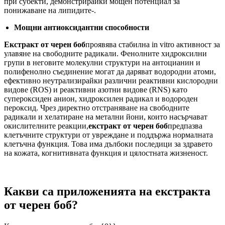
при субекти, демонстрирайки мощен потенциал за
понижаване на липидите-.
Мощни антиоксидантни способности
Екстракт от черен боб
проявява стабилна in vitro активност за
улавяне на свободните радикали. Фенолните хидроксилни
групи в неговите молекулни структури на антоцианин и
полифенолно съединение могат да даряват водородни атоми,
ефективно неутрализирайки различни реактивни кислородни
видове (ROS) и реактивни азотни видове (RNS) като
супероксиден анион, хидроксилен радикал и водороден
пероксид. Чрез директно отстраняване на свободните
радикали и хелатиране на метални йони, които насърчават
окислителните реакции,
екстракт от черен боб
предпазва
клетъчните структури от увреждане и поддържа нормалната
клетъчна функция. Това има дълбоки последици за здравето
на кожата, когнитивната функция и цялостната жизненост.
Какви са приложенията на екстракта
от черен боб?