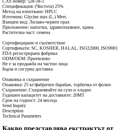
CAS номер: 528-58-5
Спецификация: (Чистота) 25%
Метод на изпитване: HPLC
Източник: Glycine max (L.) Merr.
Външен вид: Лилаво-червен прах
Приложение: напитки, здравеопазване, храна
Растителна част: семена
Сертифициране и съответствие
Сертификати: SC, KOSHER, HALAL, ISO22000, ISO9001
FDA регистрирана фабрика
ODM/OEM: Приемливо
Не е за продажба на частни лица
Бърза и сигурна доставка
Опаковка и съхранение
Опаковка: 25 кг/фабричен барабан, торбичка от фолио
Съхранение: Съхранявайте на сухо и хладно
Годишен капацитет на доставките: 20MT
Срок на годност: 24 месеца
Send Inquiry
Description
Technical Parameters
Какво представлява екстрактът от