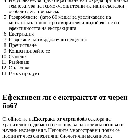
Изсушаване: за предотвратяване на повреда при висока-
температура на термочувствителни активни съставки,
особено летливи масла.
Раздробяване: (като 80 меша) за увеличаване на
контактната площ с разтворителя и подобряване на
ефективността на екстракцията.
Екстракция
Разделяне на твърдо-течно вещество
Пречистване
Концентрирайте се
Сушене
Разбиващ
Опаковка
Готов продукт
Ефективен ли е екстрактът от черен
боб?
Стойността на
Екстракт от черен боб
в сектора на
хранителните добавки се основава на солидна основа от
научни изследвания. Неговите многостранни ползи се
постигат чрез синергични биологични механизми,