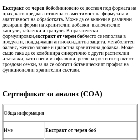
Екстракт от черен боб
обикновено се доставя под формата на
прах, като предлага отлична съвместимост на формулата и
адаптивност на обработката. Може да се включи в различни
дозирани форми на хранителни добавки, включително
капсули, таблетки и гранули. В практически
формулировки,
екстракт от черен боб
често се използва в
продукти, поддържащи антиоксидантна защита, метаболитен
баланс, женско здраве и цялостна хранителна добавка. Може
също така да се комбинира синергично с други растителни
-съставки, като соеви изофлавони, ресвератрол и екстракт от
гроздови семки, за да се обогати ботаническият профил на
функционални хранителни състави.
Сертификат за анализ (COA)
Обща информация
Име
Екстракт от черен боб