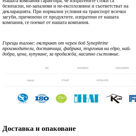
Нашата компания гарантира, че изпратените стоки са
безопасни, не-запалими и не-експлозивни и съответстват на
декларацията. При нормални условия на транспорт всички
загуби, причинени от продуктите, изпратени от нашата
компания, се поемат от нашата компания.
Горещи тагове: екстракт от черен боб Synephrine
производители, доставчици, фабрика, търговия на едро, най-
добра, цена, купуване, за продажба, насипно състояние.
Доставка и опаковане