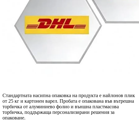
Стандартната насипна опаковка на продукта е найлонов плик
от 25 кг и картонен варел. Пробата е опакована във вътрешна
торбичка от алуминиево фолио и външна пластмасова
торбичка, поддържаща персонализирани решения за
опаковане.