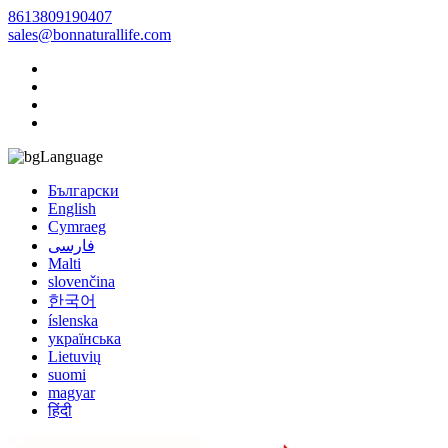
8613809190407
sales@bonnaturallife.com
Language
Български
English
Cymraeg
فارسی
Malti
slovenčina
한국어
íslenska
українська
Lietuvių
suomi
magyar
हिंदी