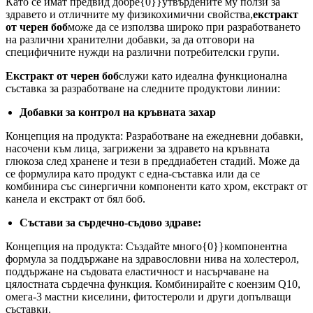
Като се имат предвид добре{0}}утвърдените му ползи за
здравето и отличните му физикохимични свойства,
екстракт
от черен боб
може да се използва широко при разработването
на различни хранителни добавки, за да отговори на
специфичните нужди на различни потребителски групи.
Екстракт от черен боб
служи като идеална функционална
съставка за разработване на следните продуктови линии:
Добавки за контрол на кръвната захар
Концепция на продукта: Разработване на ежедневни добавки,
насочени към лица, загрижени за здравето на кръвната
глюкоза след хранене и тези в преддиабетен стадий. Може да
се формулира като продукт с една-съставка или да се
комбинира със синергични компоненти като хром, екстракт от
канела и екстракт от бял боб.
Състави за сърдечно-съдово здраве:
Концепция на продукта: Създайте много{0}}компонентна
формула за поддържане на здравословни нива на холестерол,
поддържане на съдовата еластичност и насърчаване на
цялостната сърдечна функция. Комбинирайте с коензим Q10,
омега-3 мастни киселини, фитостероли и други допълващи
съставки.