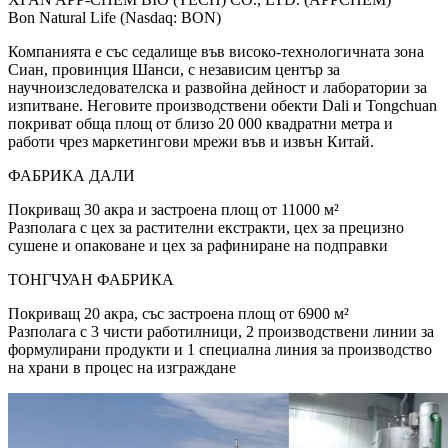
Bon Natural Life (Nasdaq: BON)
Компанията е със седалище във високо-технологичната зона
Сиан, провинция Шанси, с независим център за
научноизследователска и развойна дейност и лаборатории за
изпитване. Неговите производствени обекти Dali и Tongchuan
покриват обща площ от близо 20 000 квадратни метра и
работи чрез маркетингови мрежи във и извън Китай.
ФАБРИКА ДАЛИ
Покриващ 30 акра и застроена площ от 11000 м²
Разполага с цех за растителни екстракти, цех за прецизно
сушене и опаковане и цех за рафиниране на подправки
ТОНГЧУАН ФАБРИКА
Покриващ 20 акра, със застроена площ от 6900 м²
Разполага с 3 чисти работилници, 2 производствени линии за
формулирани продукти и 1 специална линия за производство
на храни в процес на изграждане