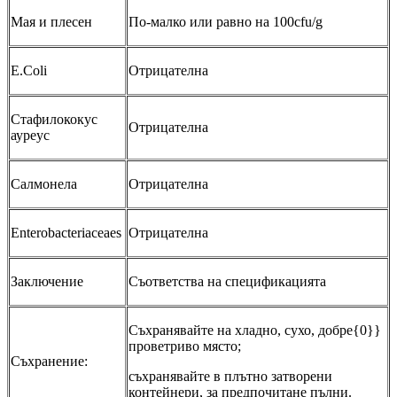
Мая и плесен
По-малко или равно на 100cfu/g
E.Coli
Отрицателна
Стафилококус
Отрицателна
ауреус
Салмонела
Отрицателна
Enterobacteriaceaes
Отрицателна
Заключение
Съответства на спецификацията
Съхранявайте на хладно, сухо, добре{0}}
проветриво място;
Съхранение:
съхранявайте в плътно затворени
контейнери, за предпочитане пълни.