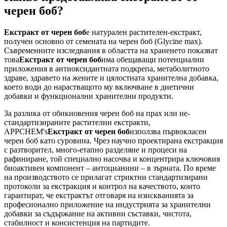
черен боб?
Екстракт от черен боб
е натурален растителен-екстракт,
получен основно от семената на черен боб (Glycine max).
Съвременните изследвания в областта на храненето показват
това
Екстракт от черен боб
има обещаващи потенциални
приложения в антиоксидантната подкрепа, метаболитното
здраве, здравето на жените и цялостната хранителна добавка,
което води до нарастващото му включване в диетични
добавки и функционални хранителни продукти.
За разлика от обикновения черен боб на прах или не-
стандартизираните растителни екстракти,
APPCHEM's
Екстракт от черен боб
използва първокласен
черен боб като суровина. Чрез научно проектирана екстракция
с разтворител, много-етапно разделяне и процеси на
рафиниране, той специално насочва и концентрира ключовия
биоактивен компонент – антоцианини – в зърната. По време
на производството се прилагат стриктни стандартизирани
протоколи за екстракция и контрол на качеството, които
гарантират, че екстрактът отговаря на изискванията за
професионално приложение на индустрията за хранителни
добавки за съдържание на активни съставки, чистота,
стабилност и консистенция на партидите.