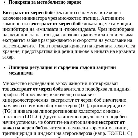
Подкрепа за метаболитно здраве
Екстракт от черен боб
ефективно се намесва в тези два
ключови индикатора чрез множество пътища. Активните
компоненти в
екстракт от черен боб
е доказано, че са мощни
инхибитори на -амилазата и -глюкозидазата. Чрез инхибиране
на активността на тези два ключови храносмилателни ензима,
екстрактът забавя разграждането и скоростта на усвояване на
въглехидратите. Това изглажда кривата на кръвната захар след
хранене, предотвратявайки резки пикове в нивата на кръвната
захар.
Липидна регулация и сърдечно-съдови защитни
механизми
Множество изследвания върху животни потвърждават
това
екстракт от черен боб
значително подобрява липидния
профил. В проучване, включващо плъхове с
хиперхолестеролемия, екстрактът от черен боб значително
намалява серумния общ холестерол (TC), триглицеридите
(TG) и нивата на липопротеиновия холестерол с ниска-
плътност (LDL-C). Друго клинично проучване по подобен
начин установи, че богатите-на антоцианини
екстракт от
кожа на черен боб
значително намалени коремни мазнини,
триглицериди и индекси на атеросклероза (напр. ТС/HDL-C)