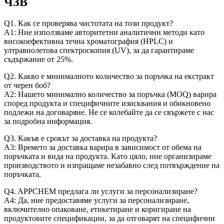
ЧЗВ
Q1. Как се проверява чистотата на този продукт?
A1: Ние използваме авторитетни аналитични методи като
високоефективна течна хроматография (HPLC) и
ултравиолетова спектроскопия (UV), за да гарантираме
съдържание от 25%.
Q2. Какво е минималното количество за поръчка на екстракт
от черен боб?
A2: Нашето минимално количество за поръчка (MOQ) варира
според продукта и специфичните изисквания и обикновено
подлежи на договаряне. Не се колебайте да се свържете с нас
за подробна информация.
Q3. Какъв е срокът за доставка на продукта?
A3: Времето за доставка варира в зависимост от обема на
поръчката и вида на продукта. Като цяло, ние организираме
производството и изпращаме незабавно след потвърждение на
поръчката.
Q4. APPCHEM предлага ли услуги за персонализиране?
A4: Да, ние предоставяме услуги за персонализиране,
включително опаковане, етикетиране и коригиране на
продуктовите спецификации, за да отговарят на специфични