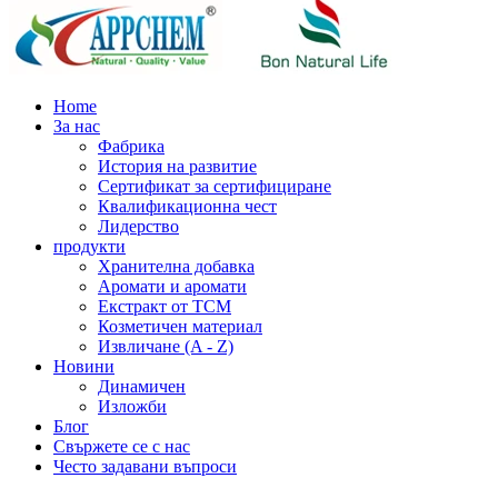
Home
За нас
Фабрика
История на развитие
Сертификат за сертифициране
Квалификационна чест
Лидерство
продукти
Хранителна добавка
Аромати и аромати
Екстракт от TCM
Козметичен материал
Извличане (A - Z)
Новини
Динамичен
Изложби
Блог
Свържете се с нас
Често задавани въпроси