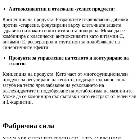
Антиоксидантни и отлежали -уелнес продукти:
Концепция на продукта: Разработете първокласни добавки
против -стареене, фокусирани върху клетъчната защита,
здравето на кожата и когнитивната подкрепа. Може да се
комбинира с класически антиоксиданти като витамин С,
витамин Е, ресвератрол и глутатион за подобряване на
синергичните ефекти.
Продукти за управление на теглото и контуриране на
тялото:
Концепция на продукта: Като част от многофункционален
продукт за регулиране на теглото, поддържа здравословна
загуба на тегло чрез забавяне на усвояването на
въглехидратите и подобряване на метаболизма на мазнините.
Може да се комбинира със съставки като екстракт от зелен чай
и L-карнитин.
Фабрична сила
XI'AN APP-CHEM BIO (TECH) CO., LTD. (APPCHEM)