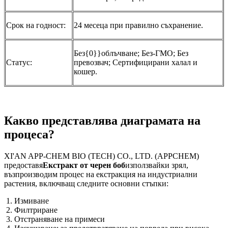
Срок на годност:
24 месеца при правилно съхранение.
Без{0}}облъчване; Без-ГМО; Без
Статус:
превозвач; Сертифицирани халал и
кошер.
Какво представлява диаграмата на
процеса?
XI'AN APP-CHEM BIO (TECH) CO., LTD. (APPCHEM)
предоставя
Екстракт от черен боб
използвайки зрял,
възпроизводим процес на екстракция на индустриални
растения, включващ следните основни стъпки:
Измиване
Филтриране
Отстраняване на примеси