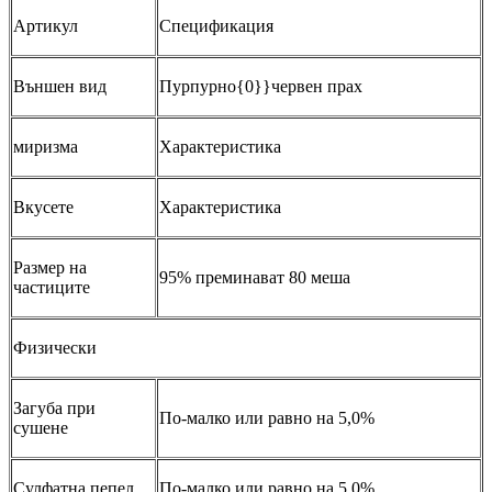
Артикул
Спецификация
Външен вид
Пурпурно{0}}червен прах
миризма
Характеристика
Вкусете
Характеристика
Размер на
95% преминават 80 меша
частиците
Физически
Загуба при
По-малко или равно на 5,0%
сушене
Сулфатна пепел
По-малко или равно на 5,0%