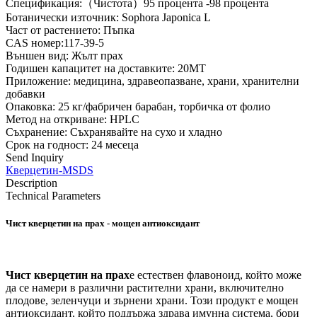
Спецификация:（Чистота）95 процента -98 процента
Ботанически източник: Sophora Japonica L
Част от растението: Пъпка
CAS номер:117-39-5
Външен вид: Жълт прах
Годишен капацитет на доставките: 20MT
Приложение: медицина, здравеопазване, храни, хранителни
добавки
Опаковка: 25 кг/фабричен барабан, торбичка от фолио
Метод на откриване: HPLC
Съхранение: Съхранявайте на сухо и хладно
Срок на годност: 24 месеца
Send Inquiry
Кверцетин-MSDS
Description
Technical Parameters
Чист кверцетин на прах - мощен антиоксидант
Чист кверцетин на прах
е естествен флавоноид, който може
да се намери в различни растителни храни, включително
плодове, зеленчуци и зърнени храни. Този продукт е мощен
антиоксидант, който поддържа здрава имунна система, бори