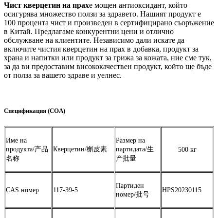
Чист кверцетин на прах
е мощен антиоксидант, който
осигурява множество ползи за здравето. Нашият продукт е
100 процента чист и произведен в сертифицирано съоръжение
в Китай. Предлагаме конкурентни цени и отлично
обслужване на клиентите. Независимо дали искате да
включите чистия кверцетин на прах в добавка, продукт за
храна и напитки или продукт за грижа за кожата, ние сме тук,
за да ви предоставим висококачествен продукт, който ще бъде
от полза за вашето здраве и уелнес.
Спецификация (COA)
Име на
Размер на
продукта/产品
Кверцетин/槲皮素
партидата/生
500 кг
名称
产批量
Партиден
CAS номер
117-39-5
HPS20230115
номер/批号