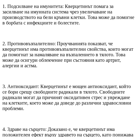
1. Подсилване на имунитета: Кверцетинът помага за
засилване на имунната система чрез увеличаване на
производството на бели кръвни клетки. Това може да помогне
в борбата с инфекциите и болестите.
2. Противовъзпалително: Проучванията показват, че
кверцетинът има противовъзпалителни свойства, които могат
да помогнат за намаляване на възпалението в тялото. Това
може да осигури облекчение при състояния като артрит,
алергии и астма.
3. Антиоксидант: Кверцетинът е мощен антиоксидант, който
се бори срещу свободните радикали в тялото. Свободните
радикали могат да причинят оксидативен стрес и увреждане
на клетките, което може да доведе до различни здравословни
проблеми.
4. Здраве на сърцето: Доказано е, че кверцетинът има
положителен ефект върху здравето на сърцето, като понижава