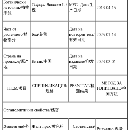
Ботанически
Софора
Японска
L
.
/
MFG. Дата/生
източник/植物
2013-04-15
槐
产日期
来源
Част от
Дата на
растението/植
Бъд/花蕾
повторен тест/
2025-01-14
有效日期
物部分
Страна на
Дата на
произход/原产
Китай/中国
издаване/印发
2023-02-01
地
日期
МЕТОД ЗА
СПЕЦИФИКАЦИЯ/
РЕЗУЛТАТ/检
ITEM/项目
ИЗПИТВАНЕ/检
规格
测结果
测方法
Органолептични свойства/感官
Външен вид/
外
Жълт прах/黄色粉
Съответства/
Визуално 视觉