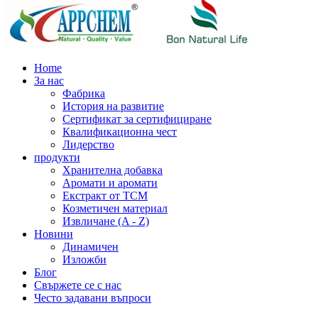
Home
За нас
Фабрика
История на развитие
Сертификат за сертифициране
Квалификационна чест
Лидерство
продукти
Хранителна добавка
Аромати и аромати
Екстракт от TCM
Козметичен материал
Извличане (A - Z)
Новини
Динамичен
Изложби
Блог
Свържете се с нас
Често задавани въпроси