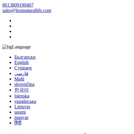
8613809190407
sales@bonnaturallife.com
Language
Български
English
Cymraeg
فارسی
Malti
slovenčina
한국어
íslenska
українська
Lietuvių
suomi
magyar
हिंदी