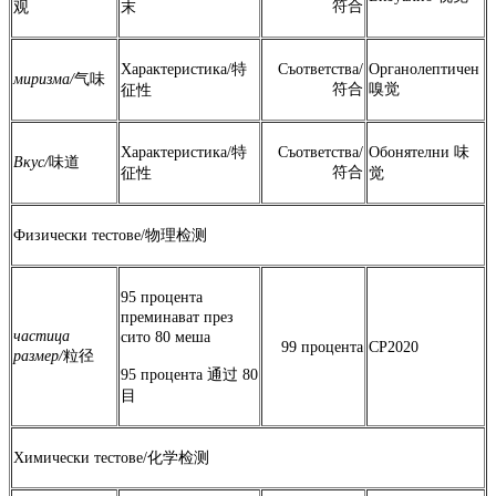
符合
观
末
Характеристика/特
Съответства/
Органолептичен
миризма/
气味
符合
嗅觉
征性
Характеристика/特
Съответства/
Обонятелни 味
Вкус/
味道
符合
征性
觉
Физически тестове/物理检测
95 процента
преминават през
частица
сито 80 меша
99 процента
CP2020
размер/
粒径
95 процента 通过 80
目
Химически тестове/化学检测