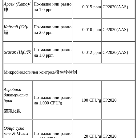
Арсен
(Като)/
По-малко или равно
0.015 ppm
CP2020(AAS)
砷
на 1.0 ppm
Кадмий
(Cd
)/
По-малко или равно
0.010 ppm
CP2020(AAS)
镉
на 2.0 ppm
По-малко или равно
живак
(Hg)/
汞
0.012 ppm
CP2020(AAS)
на 1.0 ppm
Микробиологичен контрол/微生物控制
Аеробика
бактериална
По-малко или равно
100 CFU/g
CP2020
броя
на 1,000 CFU/g
菌落总数
Обща сума
По-малко или равно
мая
&
Мухъл
20 CFU/g
CP2020