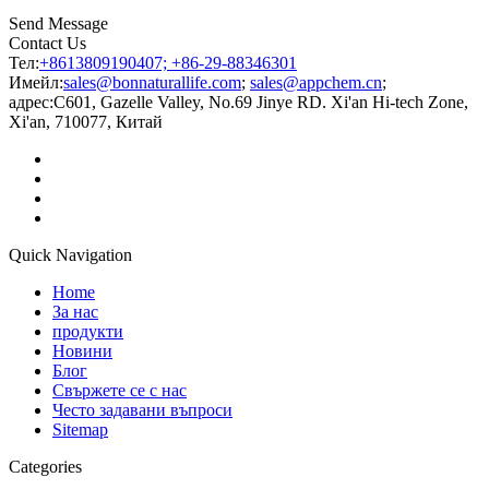
Send Message
Contact Us
Тел:
+8613809190407; +86-29-88346301
Имейл:
sales@bonnaturallife.com
;
sales@appchem.cn
;
адрес:
C601, Gazelle Valley, No.69 Jinye RD. Xi'an Hi-tech Zone,
Xi'an, 710077, Китай
Quick Navigation
Home
За нас
продукти
Новини
Блог
Свържете се с нас
Често задавани въпроси
Sitemap
Categories