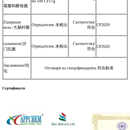
на 100 CFU/g
霉菌和酵母菌
Ешерихия
Съответства/
Отрицателен 未检出
CP2020
коли./
大肠杆菌
符合
салмонела/
沙
Съответства/
Отрицателен 未检出
CP2020
符合
门氏菌
Заключение/结
Отговаря на спецификацията 符合标准
论
Сертификати