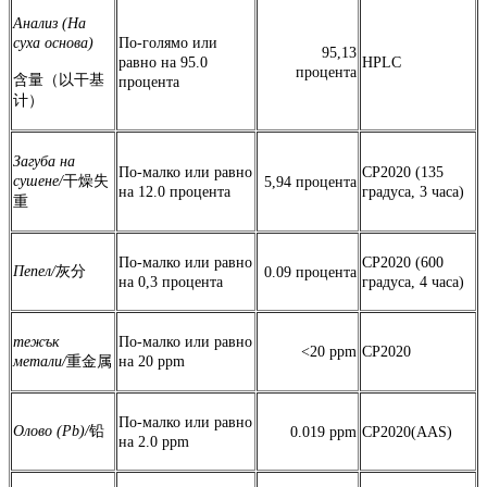
Анализ
(На
суха
основа)
По-голямо или
95,13
равно на 95.0
HPLC
процента
含量（以干基
процента
计）
Загуба
на
По-малко или равно
CP2020 (135
сушене/
干燥失
5,94 процента
на 12.0 процента
градуса, 3 часа)
重
По-малко или равно
CP2020 (600
Пепел/
灰分
0.09 процента
на 0,3 процента
градуса, 4 часа)
тежък
По-малко или равно
<20 ppm
CP2020
метали/
重金属
на 20 ppm
По-малко или равно
Олово (Pb)/
铅
0.019 ppm
CP2020(AAS)
на 2.0 ppm