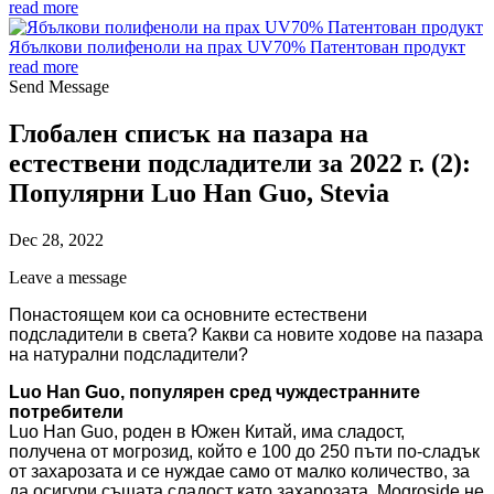
read more
Ябълкови полифеноли на прах UV70% Патентован продукт
read more
Send Message
Глобален списък на пазара на
естествени подсладители за 2022 г. (2):
Популярни Luo Han Guo, Stevia
Dec 28, 2022
Leave a message
Понастоящем кои са основните естествени
подсладители в света? Какви са новите ходове на пазара
на натурални подсладители?
Luo Han Guo, популярен сред чуждестранните
потребители
Luo Han Guo, роден в Южен Китай, има сладост,
получена от могрозид, който е 100 до 250 пъти по-сладък
от захарозата и се нуждае само от малко количество, за
да осигури същата сладост като захарозата. Mogroside не