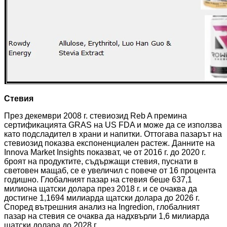
Стевия
През декември 2008 г. стевиозид Reb A премина
сертификацията GRAS на US FDA и може да се използва
като подсладител в храни и напитки. Оттогава пазарът на
стевиозид показва експоненциален растеж. Данните на
Innova Market Insights показват, че от 2016 г. до 2020 г.
броят на продуктите, съдържащи стевия, пуснати в
световен мащаб, се е увеличил с повече от 16 процента
годишно. Глобалният пазар на стевия беше 637,1
милиона щатски долара през 2018 г. и се очаква да
достигне 1,1694 милиарда щатски долара до 2026 г.
Според вътрешния анализ на Ingredion, глобалният
пазар на стевия се очаква да надхвърли 1,6 милиарда
щатски долара до 2028 г.