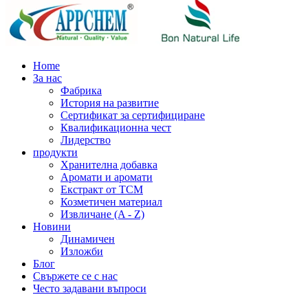
Home
За нас
Фабрика
История на развитие
Сертификат за сертифициране
Квалификационна чест
Лидерство
продукти
Хранителна добавка
Аромати и аромати
Екстракт от TCM
Козметичен материал
Извличане (A - Z)
Новини
Динамичен
Изложби
Блог
Свържете се с нас
Често задавани въпроси