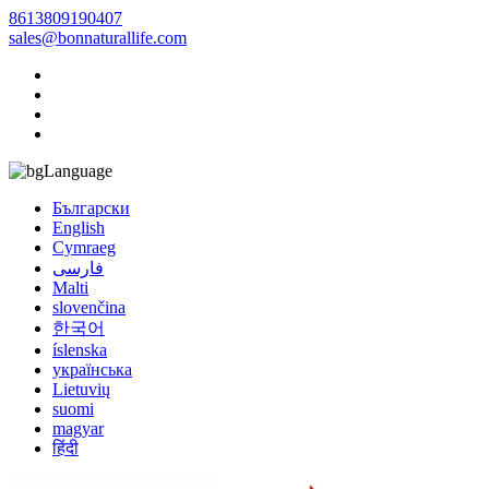
8613809190407
sales@bonnaturallife.com
Language
Български
English
Cymraeg
فارسی
Malti
slovenčina
한국어
íslenska
українська
Lietuvių
suomi
magyar
हिंदी