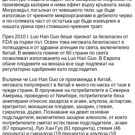
произвежда калории и няма ефект върху кръвната захар.
Могрозидът, погълнат от човешкото тяло, ще бъде
използван от чревните микроорганизми в дебелото черво
и по-голямата част от остатъка ще бъде изхвърлен в
нашата урина през стомашно-чревния тракт.
През 2010 г. Luo Han Guo беше признат за безопасен от
FDA за първи път. Освен това неговата безопасност е
потвърдена и от здравни агенции по света, включително
Китай. В момента повече от 60 страни по света
позволяват използването на Luo Han Guo. В Европа
обаче плодовете на монаха все още подлежат на
регулаторно одобрение като подсладител.
Въпреки че Luo Han Guo се произвежда в Китай,
неговата популярност в Китай е много по-ниска от тази в
чужди страни. В проучване на потребителите в Северна
Америка, проведено от Newhope, потребителите бяха
анкетирани относно захароза и агаве, алулоза, аспартам,
еритритол, монашески плодове, захарин, стевия,
сукралоза, дърво. Познаване на девет основни
подсладителя, включително захарни алкохоли, от които
потребителите смятат естествени подсладители , агаве
(67 процента), Луо Хан Гуо (61 процента), стевия (46
процента) и сукралоза (19 процента) и алулоза (16