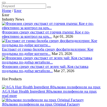
Home
/
Блог
Блог
Industry News
Флоризин срещу екстракт от горчив пъпеш: Кое е по-
ефективно за контрол на кръ...
Apr 01, 2026
Екстракт от гинко билоба срещу фосфатидилсерин: Кое
поддържа по-добре когнити...
Mar 23, 2026
Флоризин срещу екстракт от зелен чай: Коя съставка
поддържа по-добър метаболи...
Mar 27, 2026
Hot Products
AGA Hair Health Ingredient Ябълкови полифеноли на прах
read more
Ябълкови полифеноли на прах Original Factaory