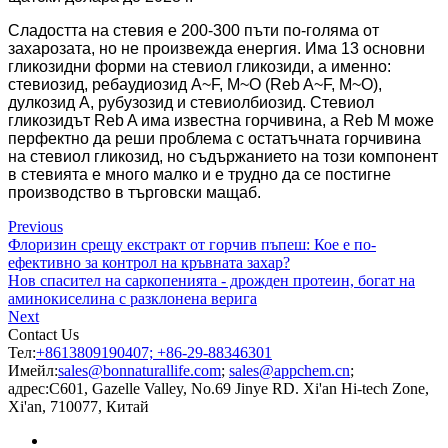
Сладостта на стевия е 200-300 пъти по-голяма от
захарозата, но не произвежда енергия. Има 13 основни
гликозидни форми на стевиол гликозиди, а именно:
стевиозид, ребаудиозид A~F, M~O (Reb A~F, M~O),
дулкозид А, рубузозид и стевиолбиозид. Стевиол
гликозидът Reb A има известна горчивина, а Reb M може
перфектно да реши проблема с остатъчната горчивина
на стевиол гликозид, но съдържанието на този компонент
в стевията е много малко и е трудно да се постигне
производство в търговски мащаб.
Previous
Флоризин срещу екстракт от горчив пъпеш: Кое е по-
ефективно за контрол на кръвната захар?
Нов спасител на саркопенията - дрожден протеин, богат на
аминокиселина с разклонена верига
Next
Contact Us
Тел:
+8613809190407; +86-29-88346301
Имейл:
sales@bonnaturallife.com
;
sales@appchem.cn
;
адрес:
C601, Gazelle Valley, No.69 Jinye RD. Xi'an Hi-tech Zone,
Xi'an, 710077, Китай