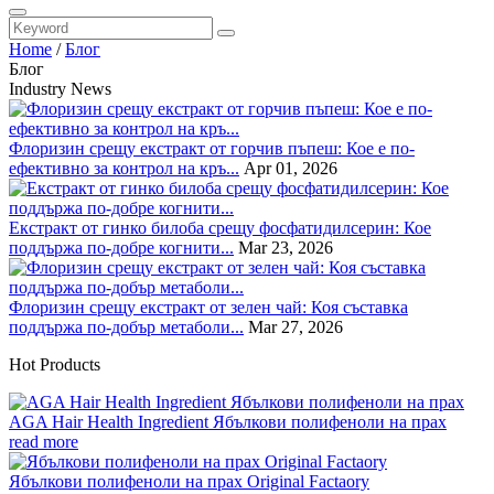
Home
/
Блог
Блог
Industry News
Флоризин срещу екстракт от горчив пъпеш: Кое е по-
ефективно за контрол на кръ...
Apr 01, 2026
Екстракт от гинко билоба срещу фосфатидилсерин: Кое
поддържа по-добре когнити...
Mar 23, 2026
Флоризин срещу екстракт от зелен чай: Коя съставка
поддържа по-добър метаболи...
Mar 27, 2026
Hot Products
AGA Hair Health Ingredient Ябълкови полифеноли на прах
read more
Ябълкови полифеноли на прах Original Factaory