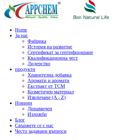
Home
За нас
Фабрика
История на развитие
Сертификат за сертифициране
Квалификационна чест
Лидерство
продукти
Хранителна добавка
Аромати и аромати
Екстракт от TCM
Козметичен материал
Извличане (A - Z)
Новини
Динамичен
Изложби
Блог
Свържете се с нас
Често задавани въпроси