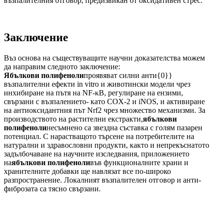
възпалителния отговор, предизвикан от оксидативен стрес.
Заключение
Въз основа на съществуващите научни доказателства можем
да направим следното заключение:
Ябълкови полифеноли
проявяват силни анти{0}}
възпалителни ефекти in vitro и животински модели чрез
инхибиране на пътя на NF-κB, регулиране на ензими,
свързани с възпалението- като COX-2 и iNOS, и активиране
на антиоксидантния път Nrf2 чрез множество механизми. За
производството на растителни екстракти,
ябълкови
полифеноли
несъмнено са звездна съставка с голям пазарен
потенциал. С нарастващото търсене на потребителите на
натурални и здравословни продукти, както и непрекъснатото
задълбочаване на научните изследвания, приложението
на
ябълкови полифеноли
във функционалните храни и
хранителните добавки ще навлязат все по-широко
разпространение. Локалният възпалителен отговор и анти-
фиброзата са тясно свързани.