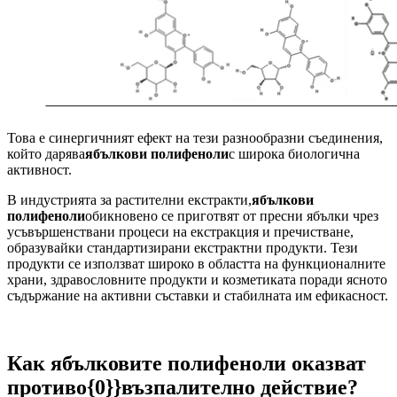
Това е синергичният ефект на тези разнообразни съединения,
който дарява
ябълкови полифеноли
с широка биологична
активност.
В индустрията за растителни екстракти,
ябълкови
полифеноли
обикновено се приготвят от пресни ябълки чрез
усъвършенствани процеси на екстракция и пречистване,
образувайки стандартизирани екстрактни продукти. Тези
продукти се използват широко в областта на функционалните
храни, здравословните продукти и козметиката поради ясното
съдържание на активни съставки и стабилната им ефикасност.
Как ябълковите полифеноли оказват
противо{0}}възпалително действие?