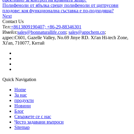
Полифеноли от ябълка срещу полифеноли от цитрусови
плодове: коя функционална съставка е по-подходяща?
Next
Contact Us
Тел:
+8613809190407; +86-29-88346301
Имейл:
sales@bonnaturallife.com
;
sales@appchem.cn
;
адрес:
C601, Gazelle Valley, No.69 Jinye RD. Xi'an Hi-tech Zone,
Xi'an, 710077, Китай
Quick Navigation
Home
За нас
продукти
Новини
Блог
Свържете се с нас
Често задавани въпроси
Sitemap