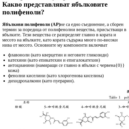
Какво представляват ябълковите
полифеноли?
Ябълкови полифеноли (AP)
не са едно съединение, а сборен
термин за поредица от полифенолни вещества, присъстващи в
ябълките. Тези вещества се разпределят главно в кората и
месото на ябълките, като кората съдържа много по-високи
нива от месото. Основните му компоненти включват
флавоноли (като кверцетин и неговите гликозиди)
катехини (като епикатехин и епигалокатехин)
антоцианини (намиращи се главно в ябълки с червена{0}}
кожа)
фенолни киселини (като хлорогенова киселина)
дихидрохалкони (като пуерарин).