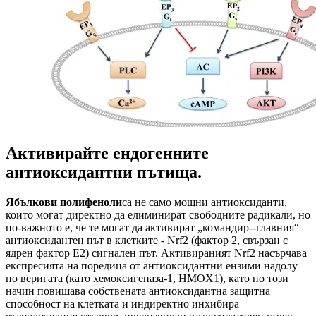
Активирайте ендогенните
антиоксидантни пътища.
Ябълкови полифеноли
са не само мощни антиоксиданти,
които могат директно да елиминират свободните радикали, но
по-важното е, че те могат да активират „командир--главния“
антиоксидантен път в клетките - Nrf2 (фактор 2, свързан с
ядрен фактор E2) сигнален път. Активираният Nrf2 насърчава
експресията на поредица от антиоксидантни ензими надолу
по веригата (като хемоксигеназа-1, HMOX1), като по този
начин повишава собствената антиоксидантна защитна
способност на клетката и индиректно инхибира