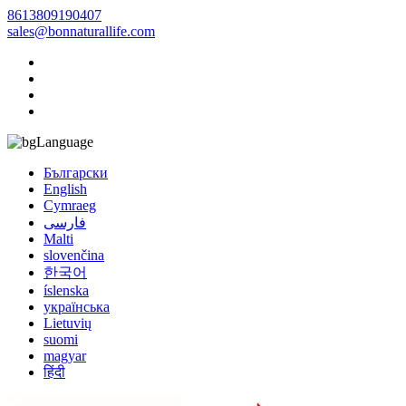
8613809190407
sales@bonnaturallife.com
Language
Български
English
Cymraeg
فارسی
Malti
slovenčina
한국어
íslenska
українська
Lietuvių
suomi
magyar
हिंदी