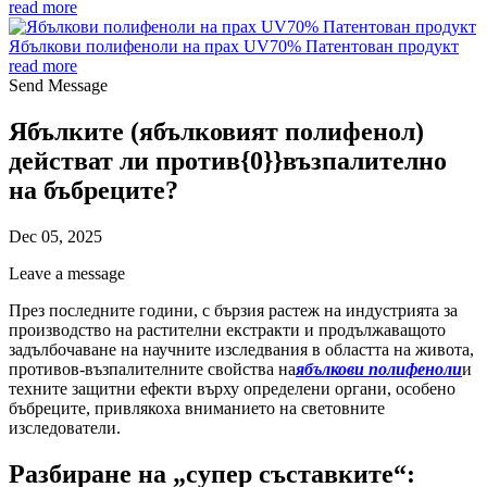
read more
Ябълкови полифеноли на прах UV70% Патентован продукт
read more
Send Message
Ябълките (ябълковият полифенол)
действат ли против{0}}възпалително
на бъбреците?
Dec 05, 2025
Leave a message
През последните години, с бързия растеж на индустрията за
производство на растителни екстракти и продължаващото
задълбочаване на научните изследвания в областта на живота,
противов-възпалителните свойства на
ябълкови полифеноли
и
техните защитни ефекти върху определени органи, особено
бъбреците, привлякоха вниманието на световните
изследователи.
Разбиране на „супер съставките“: