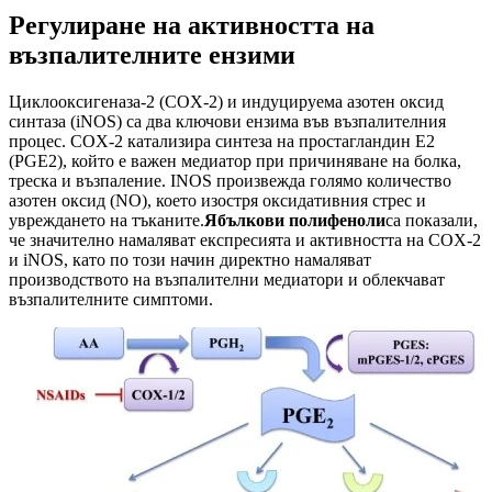
Регулиране на активността на
възпалителните ензими
Циклооксигеназа-2 (COX-2) и индуцируема азотен оксид
синтаза (iNOS) са два ключови ензима във възпалителния
процес. COX-2 катализира синтеза на простагландин Е2
(PGE2), който е важен медиатор при причиняване на болка,
треска и възпаление. INOS произвежда голямо количество
азотен оксид (NO), което изостря оксидативния стрес и
увреждането на тъканите.
Ябълкови полифеноли
са показали,
че значително намаляват експресията и активността на COX-2
и iNOS, като по този начин директно намаляват
производството на възпалителни медиатори и облекчават
възпалителните симптоми.