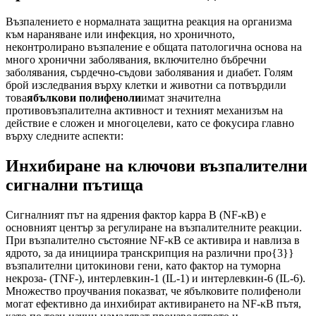
Възпалението е нормалната защитна реакция на организма
към нараняване или инфекция, но хроничното,
неконтролирано възпаление е общата патологична основа на
много хронични заболявания, включително бъбречни
заболявания, сърдечно-съдови заболявания и диабет. Голям
брой изследвания върху клетки и животни са потвърдили
това
ябълкови полифеноли
имат значителна
противовъзпалителна активност и техният механизъм на
действие е сложен и многоцелеви, като се фокусира главно
върху следните аспекти:
Инхибиране на ключови възпалителни
сигнални пътища
Сигналният път на ядрения фактор kappa B (NF-κB) е
основният център за регулиране на възпалителните реакции.
При възпалително състояние NF-κB се активира и навлиза в
ядрото, за да инициира транскрипция на различни про{3}}
възпалителни цитокинови гени, като фактор на туморна
некроза- (TNF-), интерлевкин-1 (IL-1) и интерлевкин-6 (IL-6).
Множество проучвания показват, че ябълковите полифеноли
могат ефективно да инхибират активирането на NF-κB пътя,