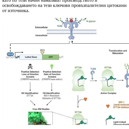
като по този начин намаляват производството и
освобождаването на тези ключови провъзпалителни цитокини
от източника.