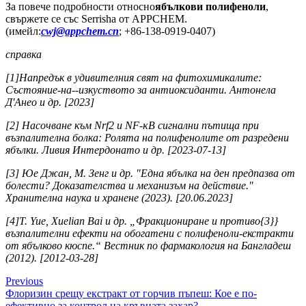
За повече подробности относно
ябълкови полифеноли
,
свържете се със Serrisha от APPCHEM.
(имейл:
cwj@appchem.cn
; +86-138-0919-0407)
справка
[1]Напредък в удивителния свят на фитохимикалите:
Състояние-на--изкуството за антиоксиданти. Антонела
Д'Анео и др. [2023]
[2] Насочване към Nrf2 и NF-κB сигнални пътища при
възпалителна болка: Ролята на полифенолите от разредени
ябълки. Ливия Интердонато и др. [2023-07-13]
[3] Юе Джан, М. Зенг и др. "Една ябълка на ден предпазва от
болести? Доказателства и механизъм на действие."
Хранителна наука и хранене (2023). [20.06.2023]
[4]Т. Yue, Xuelian Bai и др. „Фракциониране и противо{3}}
възпалителни ефекти на обогатени с полифеноли-екстракти
от ябълково кюспе.“ Вестник по фармакология на Бангладеш
(2012). [2012-03-28]
Previous
Флоризин срещу екстракт от горчив пъпеш: Кое е по-
ефективно за контрол на кръвната захар?