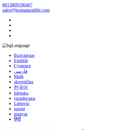
8613809190407
sales@bonnaturallife.com
Language
Български
English
Cymraeg
فارسی
Malti
slovenčina
한국어
íslenska
українська
Lietuvių
suomi
magyar
हिंदी