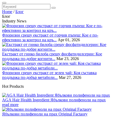
Home
/
Блог
Блог
Industry News
Флоризин срещу екстракт от горчив пъпеш: Кое е по-
ефективно за контрол на кръ...
Apr 01, 2026
Екстракт от гинко билоба срещу фосфатидилсерин: Кое
поддържа по-добре когнити...
Mar 23, 2026
Флоризин срещу екстракт от зелен чай: Коя съставка
поддържа по-добър метаболи...
Mar 27, 2026
Hot Products
AGA Hair Health Ingredient Ябълкови полифеноли на прах
read more
Ябълкови полифеноли на прах Original Factaory