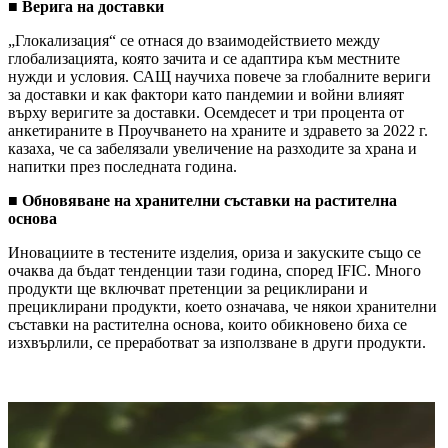
■ Верига на доставки
„Глокализация“ се отнася до взаимодействието между
глобализацията, която зачита и се адаптира към местните
нужди и условия. САЩ научиха повече за глобалните вериги
за доставки и как фактори като пандемии и войни влияят
върху веригите за доставки. Осемдесет и три процента от
анкетираните в Проучването на храните и здравето за 2022 г.
казаха, че са забелязали увеличение на разходите за храна и
напитки през последната година.
■
Обновяване на хранителни съставки на растителна
основа
Иновациите в тестените изделия, ориза и закуските също се
очаква да бъдат тенденции тази година, според IFIC. Много
продукти ще включват претенции за рециклирани и
прециклирани продукти, което означава, че някои хранителни
съставки на растителна основа, които обикновено биха се
изхвърлили, се преработват за използване в други продукти.