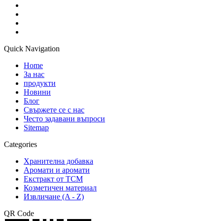
Quick Navigation
Home
За нас
продукти
Новини
Блог
Свържете се с нас
Често задавани въпроси
Sitemap
Categories
Хранителна добавка
Аромати и аромати
Екстракт от TCM
Козметичен материал
Извличане (A - Z)
QR Code