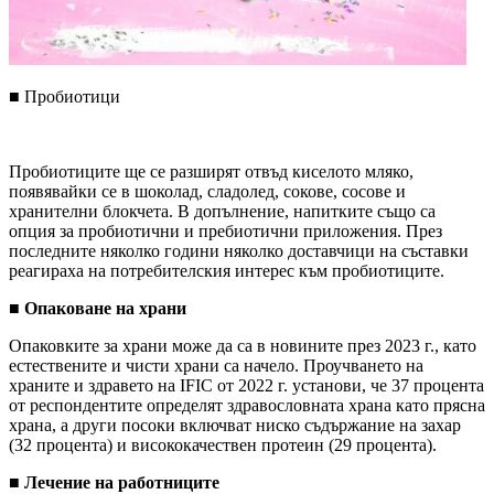
■
Пробиотици
Пробиотиците ще се разширят отвъд киселото мляко,
появявайки се в шоколад, сладолед, сокове, сосове и
хранителни блокчета. В допълнение, напитките също са
опция за пробиотични и пребиотични приложения. През
последните няколко години няколко доставчици на съставки
реагираха на потребителския интерес към пробиотиците.
■
Опаковане на храни
Опаковките за храни може да са в новините през 2023 г., като
естествените и чисти храни са начело. Проучването на
храните и здравето на IFIC от 2022 г. установи, че 37 процента
от респондентите определят здравословната храна като прясна
храна, а други посоки включват ниско съдържание на захар
(32 процента) и висококачествен протеин (29 процента).
■
Лечение на работниците