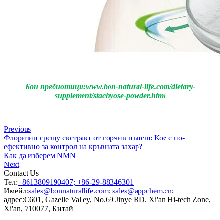
Бон пребиотици:
www.bon-natural-life.com/dietary-
supplement/stachyose-powder.html
Previous
Флоризин срещу екстракт от горчив пъпеш: Кое е по-
ефективно за контрол на кръвната захар?
Как да изберем NMN
Next
Contact Us
Тел:
+8613809190407; +86-29-88346301
Имейл:
sales@bonnaturallife.com
;
sales@appchem.cn
;
адрес:
C601, Gazelle Valley, No.69 Jinye RD. Xi'an Hi-tech Zone,
Xi'an, 710077, Китай