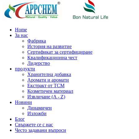
Home
За нас
Фабрика
История на развитие
Сертификат за сертифициране
Квалификационна чест
Лидерство
продукти
Хранителна добавка
Аромати и аромати
Екстракт от TCM
Козметичен материал
Извличане (A - Z)
Новини
Динамичен
Изложби
Блог
Свържете се с нас
Често задавани въпроси