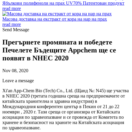
Ябълкови полифеноли на прах UV70% Патентован продукт
read more
Масова доставка на екстракт от кора на нар на прах
read more
Send Message
Прегърнете промяната и победете
Печелете Бъдещите Appchem ще се
появят в NHEC 2020
Nov 08, 2020
Leave a message
Xi'an App-Chem Bio (Tech) Co., Ltd. (Щанд №: N45) ще участва
в NHEC 2020 (третата годишна среща на предприемачите от
китайската хранителна и здравна индустрия) в
Международния конферентен център в Пекин от 21 до 22
ноември , 2020 г. Тази среща се организира от Китайската
асоциация по здравеопазване и се провежда от Комитета по
хранене и безопасност на храните на Китайската асоциация
по здравеопазване.