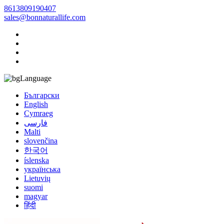
8613809190407
sales@bonnaturallife.com
Language
Български
English
Cymraeg
فارسی
Malti
slovenčina
한국어
íslenska
українська
Lietuvių
suomi
magyar
हिंदी