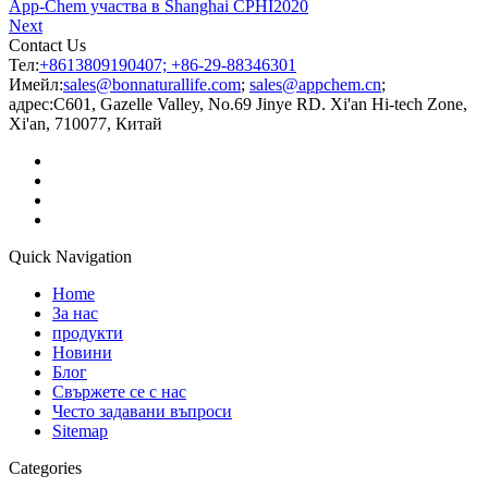
App-Chem участва в Shanghai CPHI2020
Next
Contact Us
Тел:
+8613809190407; +86-29-88346301
Имейл:
sales@bonnaturallife.com
;
sales@appchem.cn
;
адрес:
C601, Gazelle Valley, No.69 Jinye RD. Xi'an Hi-tech Zone,
Xi'an, 710077, Китай
Quick Navigation
Home
За нас
продукти
Новини
Блог
Свържете се с нас
Често задавани въпроси
Sitemap
Categories