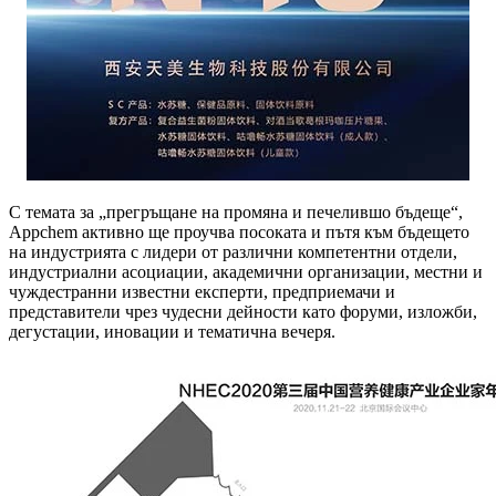
С темата за „прегръщане на промяна и печелившо бъдеще“,
Appchem активно ще проучва посоката и пътя към бъдещето
на индустрията с лидери от различни компетентни отдели,
индустриални асоциации, академични организации, местни и
чуждестранни известни експерти, предприемачи и
представители чрез чудесни дейности като форуми, изложби,
дегустации, иновации и тематична вечеря.