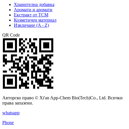
Хранителна добавка
Аромати и аромати
Екстракт от TCM
Козметичен материал
Извличане (A - Z)
QR Code
Авторско право © Xi'an App-Chem Bio(Tech)Co., Ltd. Всички
права запазени.
whatsapp
Phone