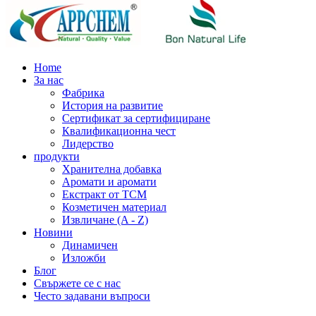
Home
За нас
Фабрика
История на развитие
Сертификат за сертифициране
Квалификационна чест
Лидерство
продукти
Хранителна добавка
Аромати и аромати
Екстракт от TCM
Козметичен материал
Извличане (A - Z)
Новини
Динамичен
Изложби
Блог
Свържете се с нас
Често задавани въпроси