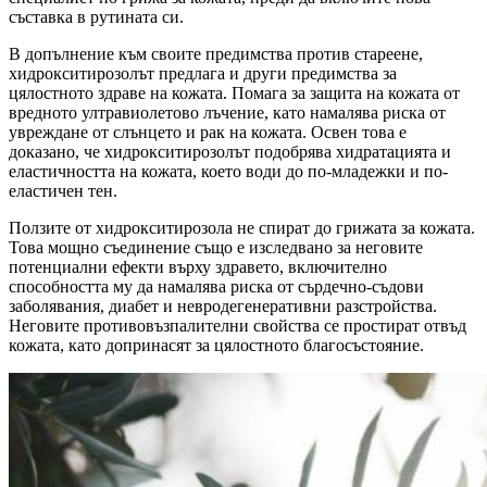
съставка в рутината си.
В допълнение към своите предимства против стареене,
хидрокситирозолът предлага и други предимства за
цялостното здраве на кожата. Помага за защита на кожата от
вредното ултравиолетово лъчение, като намалява риска от
увреждане от слънцето и рак на кожата. Освен това е
доказано, че хидрокситирозолът подобрява хидратацията и
еластичността на кожата, което води до по-младежки и по-
еластичен тен.
Ползите от хидрокситирозола не спират до грижата за кожата.
Това мощно съединение също е изследвано за неговите
потенциални ефекти върху здравето, включително
способността му да намалява риска от сърдечно-съдови
заболявания, диабет и невродегенеративни разстройства.
Неговите противовъзпалителни свойства се простират отвъд
кожата, като допринасят за цялостното благосъстояние.