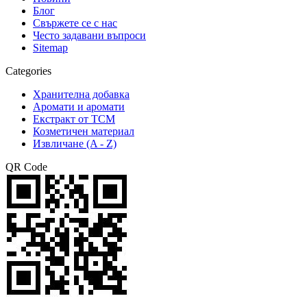
Блог
Свържете се с нас
Често задавани въпроси
Sitemap
Categories
Хранителна добавка
Аромати и аромати
Екстракт от TCM
Козметичен материал
Извличане (A - Z)
QR Code