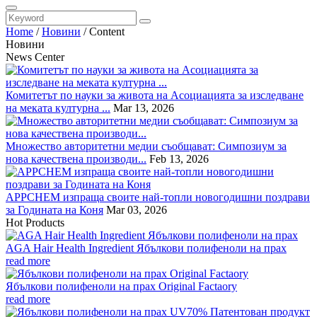
Home
/
Новини
/
Content
Новини
News Center
Комитетът по науки за живота на Асоциацията за изследване
на меката културна ...
Mar 13, 2026
Множество авторитетни медии съобщават: Симпозиум за
нова качествена производи...
Feb 13, 2026
APPCHEM изпраща своите най-топли новогодишни поздрави
за Годината на Коня
Mar 03, 2026
Hot Products
AGA Hair Health Ingredient Ябълкови полифеноли на прах
read more
Ябълкови полифеноли на прах Original Factaory
read more