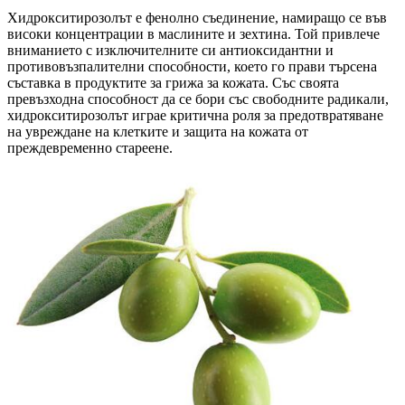
Хидрокситирозолът е фенолно съединение, намиращо се във
високи концентрации в маслините и зехтина. Той привлече
вниманието с изключителните си антиоксидантни и
противовъзпалителни способности, което го прави търсена
съставка в продуктите за грижа за кожата. Със своята
превъзходна способност да се бори със свободните радикали,
хидрокситирозолът играе критична роля за предотвратяване
на увреждане на клетките и защита на кожата от
преждевременно стареене.