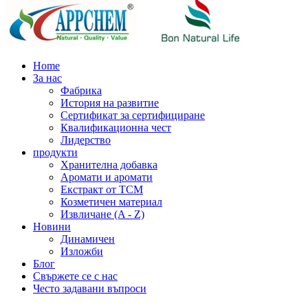
Home
За нас
Фабрика
История на развитие
Сертификат за сертифициране
Квалификационна чест
Лидерство
продукти
Хранителна добавка
Аромати и аромати
Екстракт от TCM
Козметичен материал
Извличане (A - Z)
Новини
Динамичен
Изложби
Блог
Свържете се с нас
Често задавани въпроси