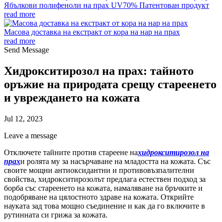
Ябълкови полифеноли на прах UV70% Патентован продукт
read more
Масова доставка на екстракт от кора на нар на прах
read more
Send Message
Хидрокситирозол на прах: тайното
оръжие на природата срещу стареенето
и увреждането на кожата
Jul 12, 2023
Leave a message
Отключете тайните против стареене на
хидрокситирозол на
прах
и ролята му за насърчаване на младостта на кожата. Със
своите мощни антиоксидантни и противовъзпалителни
свойства, хидрокситирозолът предлага естествен подход за
борба със стареенето на кожата, намаляване на бръчките и
подобряване на цялостното здраве на кожата. Открийте
науката зад това мощно съединение и как да го включите в
рутинната си грижа за кожата.