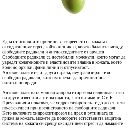
Една от основните причини за стареенето на кожата е
оксидативният стрес, който възниква, когато балансът между
свободните радикали и антиоксидантите е нарушен.
Свободните радикали са нестабилни молекули, които могат да
увредят колагеновите и еластиновите влакна в кожата, което
води до бръчки, фини линии и отпуснатост.
Антиоксидантите, от друга страна, неутрализират тези
свободни радикали, като им пречат да причинят по-
нататъшни вреди.
Антиоксидантната мощ на хидрокситирозола надвишава тази
на други известни антиоксиданти, като витамини С и Е.
Проучванията показват, че хидрокситирозолът е до десет пъти
по-ефективен при пречистването на свободните радикали.
Като включите хидрокситирозол на прах в рутинната си
грижа за кожата, можете да подобрите естествената защитна
система на кожата си срещу оксидативен стрес и да намалите