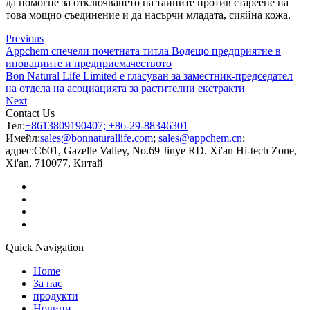
да помогне за отключването на тайните против стареене на
това мощно съединение и да насърчи младата, сияйна кожа.
Previous
Appchem спечели почетната титла Водещо предприятие в
иновациите и предприемачеството
Bon Natural Life Limited е гласуван за заместник-председател
на отдела на асоциацията за растителни екстракти
Next
Contact Us
Тел:
+8613809190407; +86-29-88346301
Имейл:
sales@bonnaturallife.com
;
sales@appchem.cn
;
адрес:
C601, Gazelle Valley, No.69 Jinye RD. Xi'an Hi-tech Zone,
Xi'an, 710077, Китай
Quick Navigation
Home
За нас
продукти
Новини