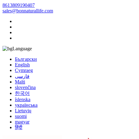
8613809190407
sales@bonnaturallife.com
Language
Български
English
Cymraeg
فارسی
Malti
slovenčina
한국어
íslenska
українська
Lietuvių
suomi
magyar
हिंदी