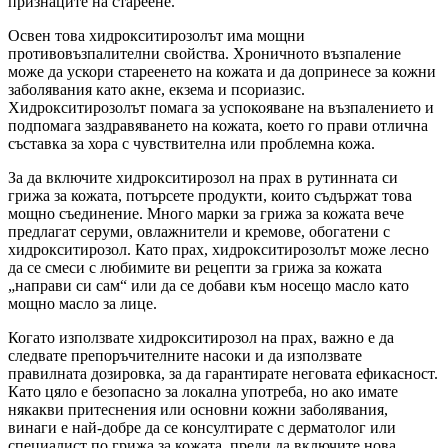
признаците на стареене.
Освен това хидрокситирозолът има мощни
противовъзпалителни свойства. Хроничното възпаление
може да ускори стареенето на кожата и да допринесе за кожни
заболявания като акне, екзема и псориазис.
Хидрокситирозолът помага за успокояване на възпалението и
подпомага заздравяването на кожата, което го прави отлична
съставка за хора с чувствителна или проблемна кожа.
За да включите хидрокситирозол на прах в рутинната си
грижа за кожата, потърсете продукти, които съдържат това
мощно съединение. Много марки за грижа за кожата вече
предлагат серуми, овлажнители и кремове, обогатени с
хидрокситирозол. Като прах, хидрокситирозолът може лесно
да се смеси с любимите ви рецепти за грижа за кожата
„направи си сам“ или да се добави към носещо масло като
мощно масло за лице.
Когато използвате хидрокситирозол на прах, важно е да
следвате препоръчителните насоки и да използвате
правилната дозировка, за да гарантирате неговата ефикасност.
Като цяло е безопасно за локална употреба, но ако имате
някакви притеснения или основни кожни заболявания,
винаги е най-добре да се консултирате с дерматолог или
специалист по грижа за кожата, преди да включите нова