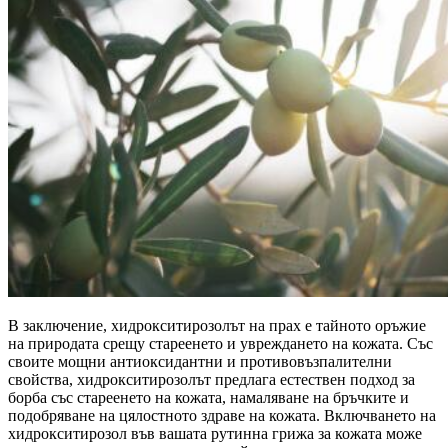
В заключение, хидрокситирозолът на прах е тайното оръжие
на природата срещу стареенето и увреждането на кожата. Със
своите мощни антиоксидантни и противовъзпалителни
свойства, хидрокситирозолът предлага естествен подход за
борба със стареенето на кожата, намаляване на бръчките и
подобряване на цялостното здраве на кожата. Включването на
хидрокситирозол във вашата рутинна грижа за кожата може