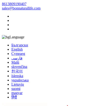
8613809190407
sales@bonnaturallife.com
Language
Български
English
Cymraeg
فارسی
Malti
slovenčina
한국어
íslenska
українська
Lietuvių
suomi
magyar
हिंदी