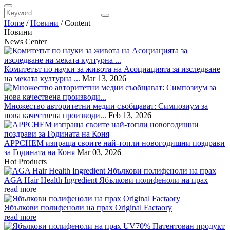
Home
/
Новини
/
Content
Новини
News Center
Комитетът по науки за живота на Асоциацията за изследване
на меката културна ...
Mar 13, 2026
Множество авторитетни медии съобщават: Симпозиум за
нова качествена производи...
Feb 13, 2026
APPCHEM изпраща своите най-топли новогодишни поздрави
за Годината на Коня
Mar 03, 2026
Hot Products
AGA Hair Health Ingredient Ябълкови полифеноли на прах
read more
Ябълкови полифеноли на прах Original Factaory
read more