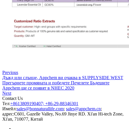
Previous
​Дъжд или слънце, Appchem ви очаква в SUPPLYSIDE WEST
Прегърнете промяната и победете Печелете Бъдещите
Appchem ще се появят в NHEC 2020
Next
Contact Us
Тел:
+8613809190407; +86-29-88346301
Имейл:
sales@bonnaturallife.com
;
sales@appchem.cn
;
адрес:
C601, Gazelle Valley, No.69 Jinye RD. Xi'an Hi-tech Zone,
Xi'an, 710077, Китай