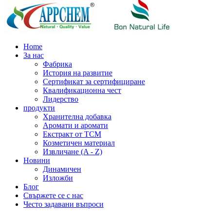
Home
За нас
Фабрика
История на развитие
Сертификат за сертифициране
Квалификационна чест
Лидерство
продукти
Хранителна добавка
Аромати и аромати
Екстракт от TCM
Козметичен материал
Извличане (A - Z)
Новини
Динамичен
Изложби
Блог
Свържете се с нас
Често задавани въпроси