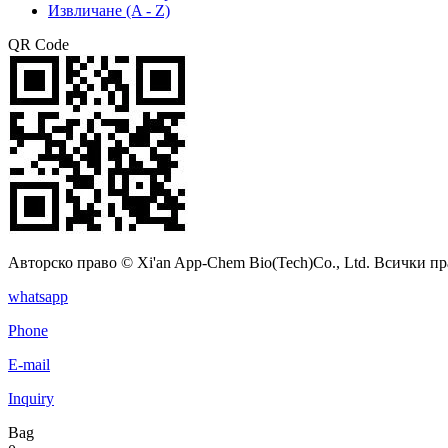
Извличане (A - Z)
QR Code
Авторско право © Xi'an App-Chem Bio(Tech)Co., Ltd. Всички пр
whatsapp
Phone
E-mail
Inquiry
Bag