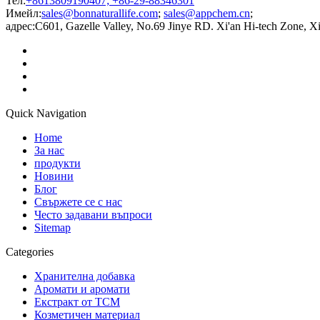
Тел:
+8613809190407; +86-29-88346301
Имейл:
sales@bonnaturallife.com
;
sales@appchem.cn
;
адрес:
C601, Gazelle Valley, No.69 Jinye RD. Xi'an Hi-tech Zone, X
Quick Navigation
Home
За нас
продукти
Новини
Блог
Свържете се с нас
Често задавани въпроси
Sitemap
Categories
Хранителна добавка
Аромати и аромати
Екстракт от TCM
Козметичен материал