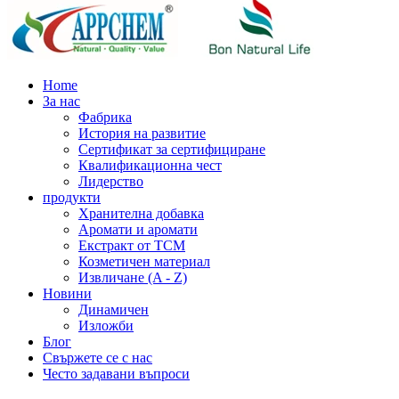
Home
За нас
Фабрика
История на развитие
Сертификат за сертифициране
Квалификационна чест
Лидерство
продукти
Хранителна добавка
Аромати и аромати
Екстракт от TCM
Козметичен материал
Извличане (A - Z)
Новини
Динамичен
Изложби
Блог
Свържете се с нас
Често задавани въпроси