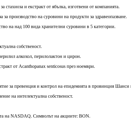
 стахиоза и екстракт от ябълка, изготвени от компанията.
а за производство на суровини на продукти за здравеопазване.
тво на над 100 вида хранителни суровини в 5 категории.
ктуална собственост.
ерилил алкохол, перилолактон и цирон.
тракт от Acanthopanax senticosus през ноември.
тие за превенция и контрол на епидемията в провинция Шанси и
ление на интелектуална собственост.
ата на NASDAQ. Символът на акциите: BON.