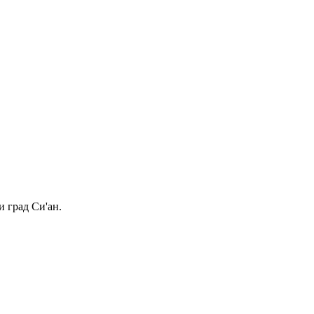
 град Си'ан.