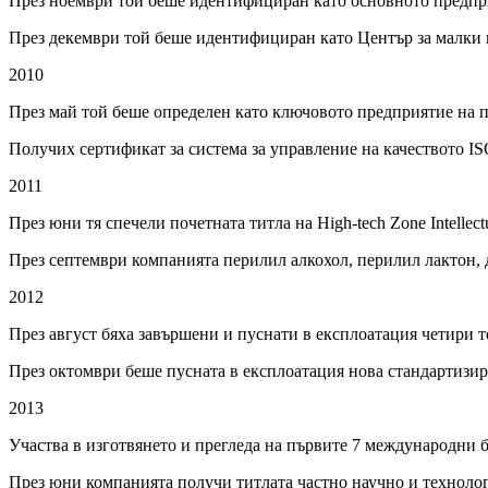
През ноември той беше идентифициран като основното предприя
През декември той беше идентифициран като Център за малки
2010
През май той беше определен като ключовото предприятие на 
Получих сертификат за система за управление на качеството I
2011
През юни тя спечели почетната титла на High-tech Zone Intellectu
През септември компанията перилил алкохол, перилил лактон, 
2012
През август бяха завършени и пуснати в експлоатация четири
През октомври беше пусната в експлоатация нова стандартизир
2013
Участва в изготвянето и прегледа на първите 7 международни б
През юни компанията получи титлата частно научно и технол