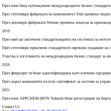
През юни бяха публикувани международните бизнес стандарти за
През септември фабриката на компанията's Dali премина лиценз
През декември фабриката Weinan премина лиценза за производс
2019
През май ще започнем стандартизацията на системата за интеле
През септември приключи стандартното мрежово подаване на п
Участва в изготвянето на международния бизнес стандарт за екс
2020
През февруари тя беше идентифицирана като ключово предприя
През април компанията получи сертификат за система за управ
2021
През юни APPCHEM (BON Natural) беше регистриран на борс
Contact Us