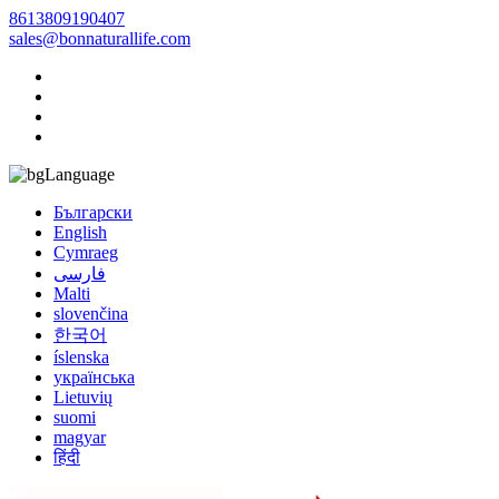
8613809190407
sales@bonnaturallife.com
Language
Български
English
Cymraeg
فارسی
Malti
slovenčina
한국어
íslenska
українська
Lietuvių
suomi
magyar
हिंदी