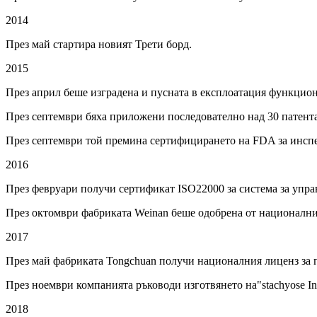
2014
През май стартира новият Трети борд.
2015
През април беше изградена и пусната в експлоатация функцио
През септември бяха приложени последователно над 30 патента
През септември той премина сертифицирането на FDA за инспе
2016
През февруари получи сертификат ISO22000 за система за упра
През октомври фабриката Weinan беше одобрена от националния
2017
През май фабриката Tongchuan получи националния лиценз за п
През ноември компанията ръководи изготвянето на"stachyose Inte
2018