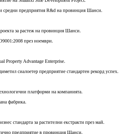
тие на Shaanxi Sme Development Project.
 и средни предприятия R&d на провинция Шанси.
проекта за растеж на провинция Шанси.
SO9001:2008 през ноември.
al Property Advantage Enterprise.
диметил сиалоетер предприятие стандартен рекорд успех.
 технологични платформи на компанията.
ана фабрика.
изнес стандарта за растителни екстракти през май.
огично предприятие в провинция Шанси.