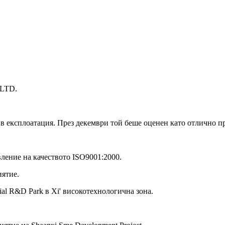
,LTD.
 експлоатация. През декември той беше оценен като отлично пре
ление на качеството ISO9001:2000.
иятие.
ial R&D Park в Xi' високотехнологична зона.