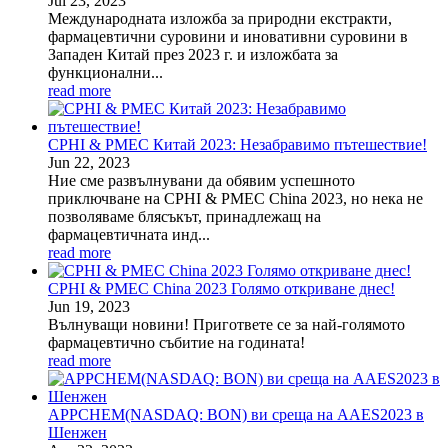
Jul
23
, 2023
Международната изложба за природни екстракти,
фармацевтични суровини и иновативни суровини в
Западен Китай през 2023 г. и изложбата за
функционални...
read more
CPHI & PMEC Китай 2023: Незабравимо пътешествие!
Jun
22
, 2023
Ние сме развълнувани да обявим успешното
приключване на CPHI & PMEC China 2023, но нека не
позволяваме блясъкът, принадлежащ на
фармацевтичната инд...
read more
CPHI & PMEC China 2023 Голямо откриване днес!
Jun
19
, 2023
Вълнуващи новини! Пригответе се за най-голямото
фармацевтично събитие на годината!
read more
APPCHEM(NASDAQ: BON) ви среща на AAES2023 в
Шенжен