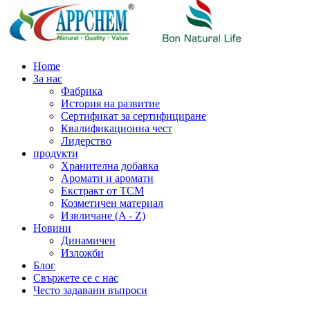
Home
За нас
Фабрика
История на развитие
Сертификат за сертифициране
Квалификационна чест
Лидерство
продукти
Хранителна добавка
Аромати и аромати
Екстракт от TCM
Козметичен материал
Извличане (A - Z)
Новини
Динамичен
Изложби
Блог
Свържете се с нас
Често задавани въпроси