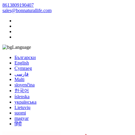
8613809190407
sales@bonnaturallife.com
Language
Български
English
Cymraeg
فارسی
Malti
slovenčina
한국어
íslenska
українська
Lietuvių
suomi
magyar
हिंदी