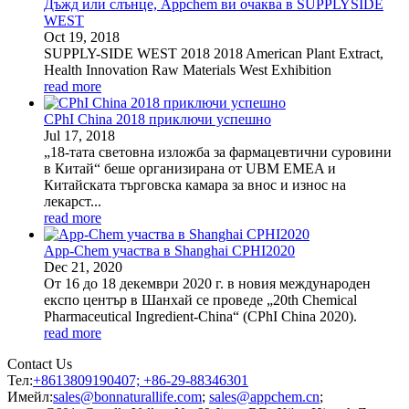
​Дъжд или слънце, Appchem ви очаква в SUPPLYSIDE
WEST
Oct
19
, 2018
SUPPLY-SIDE WEST 2018 2018 American Plant Extract,
Health Innovation Raw Materials West Exhibition
read more
CPhI China 2018 приключи успешно
Jul
17
, 2018
„18-тата световна изложба за фармацевтични суровини
в Китай“ беше организирана от UBM EMEA и
Китайската търговска камара за внос и износ на
лекарст...
read more
App-Chem участва в Shanghai CPHI2020
Dec
21
, 2020
От 16 до 18 декември 2020 г. в новия международен
експо център в Шанхай се проведе „20th Chemical
Pharmaceutical Ingredient-China“ (CPhI China 2020).
read more
Contact Us
Тел:
+8613809190407; +86-29-88346301
Имейл:
sales@bonnaturallife.com
;
sales@appchem.cn
;