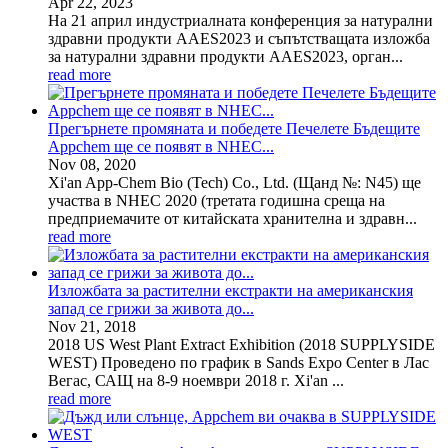
Apr
22
, 2023
На 21 април индустриалната конференция за натурални
здравни продукти AAES2023 и съпътстващата изложба
за натурални здравни продукти AAES2023, орган...
read more
Прегърнете промяната и победете Печелете Бъдещите
Appchem ще се появят в NHEC...
Nov
08
, 2020
Xi'an App-Chem Bio (Tech) Co., Ltd. (Щанд №: N45) ще
участва в NHEC 2020 (третата годишна среща на
предприемачите от китайската хранителна и здравн...
read more
Изложбата за растителни екстракти на американския
запад се грижи за живота до...
Nov
21
, 2018
2018 US West Plant Extract Exhibition (2018 SUPPLYSIDE
WEST) Проведено по график в Sands Expo Center в Лас
Вегас, САЩ на 8-9 ноември 2018 г. Xi'an ...
read more