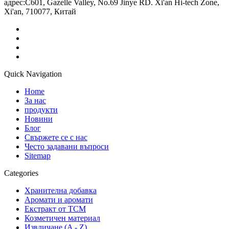
адрес:
C601, Gazelle Valley, No.69 Jinye RD. Xi'an Hi-tech Zone,
Xi'an, 710077, Китай
Quick Navigation
Home
За нас
продукти
Новини
Блог
Свържете се с нас
Често задавани въпроси
Sitemap
Categories
Хранителна добавка
Аромати и аромати
Екстракт от TCM
Козметичен материал
Извличане (A - Z)