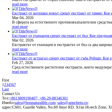
read more
Екстракт от котешки нокът срещу екстракт от тамян: Кое е
Mar
04
, 2026
В сферата на естествените противовъзпалителни средства 
read more
Екстракт от ехинацея срещу екстракт от бъз: Кое предпазв
Mar
02
, 2026
Екстрактът от ехинацея и екстрактът от бъз са два широк
read more
Екстракт от астрагал срещу екстракт от гъба Рейши: Кое е 
Feb
27
, 2026
Сред естествените растителни екстракти, които модулират
read more
First
1
2
3
4
5
6
7
Last
Contact Us
Тел:
+8613809190407; +86-29-88346301
Имейл:
sales@bonnaturallife.com
;
sales@appchem.cn
;
адрес:
C601, Gazelle Valley, No.69 Jinye RD. Xi'an Hi-tech Zone, X