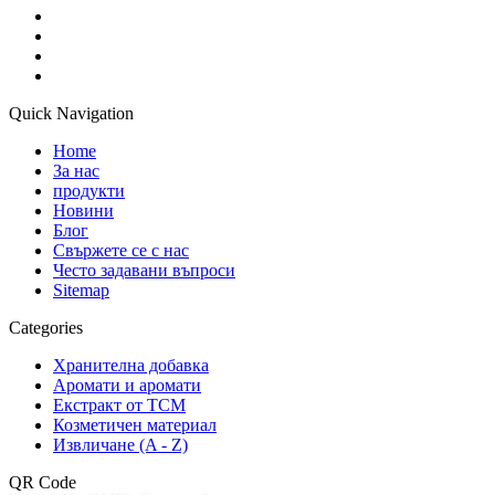
Quick Navigation
Home
За нас
продукти
Новини
Блог
Свържете се с нас
Често задавани въпроси
Sitemap
Categories
Хранителна добавка
Аромати и аромати
Екстракт от TCM
Козметичен материал
Извличане (A - Z)
QR Code