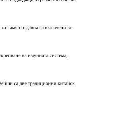
т от тамян отдавна са включени въ
 укрепване на имунната система,
а Рейши са две традиционни китайск