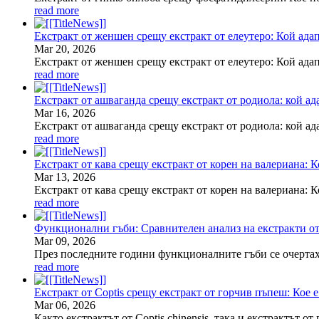
read more
Екстракт от женшен срещу екстракт от елеутеро: Кой ада
Mar
20
, 2026
Екстракт от женшен срещу екстракт от елеутеро: Кой ада
read more
Екстракт от ашваганда срещу екстракт от родиола: кой ада
Mar
16
, 2026
Екстракт от ашваганда срещу екстракт от родиола: кой ад
read more
Екстракт от кава срещу екстракт от корен на валериана: Ко
Mar
13
, 2026
Екстракт от кава срещу екстракт от корен на валериана: 
read more
Функционални гъби: Сравнителен анализ на екстракти от 
Mar
09
, 2026
През последните години функционалните гъби се очертаха
read more
Екстракт от Coptis срещу екстракт от горчив пъпеш: Кое е
Mar
06
, 2026
Както екстрактът от Coptis chinensis, така и екстрактъ