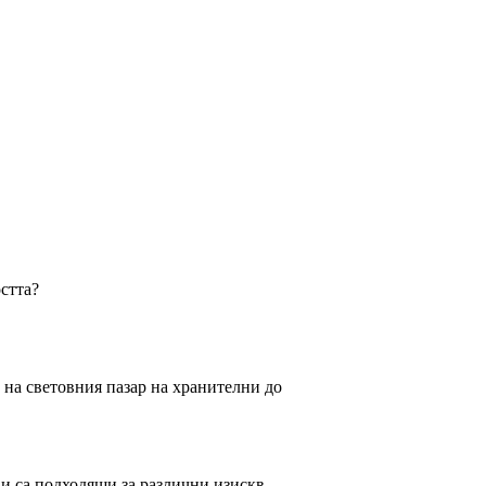
остта?
 на световния пазар на хранителни до
 и са подходящи за различни изискв