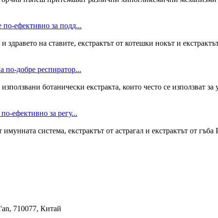
 по-ефективно за подд...
и здравето на ставите, екстрактът от котешки нокът и екстрактъ
а по-добре респиратор...
о използвани ботанически екстракта, които често се използват за
по-ефективно за регу...
 имунната система, екстрактът от астрагал и екстрактът от гъб
i'an, 710077, Китай