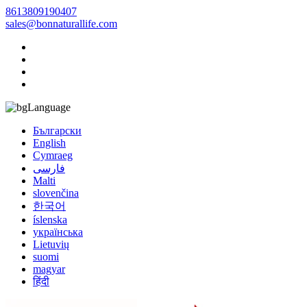
8613809190407
sales@bonnaturallife.com
Language
Български
English
Cymraeg
فارسی
Malti
slovenčina
한국어
íslenska
українська
Lietuvių
suomi
magyar
हिंदी