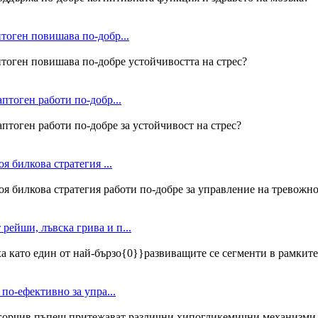
птоген повишава по-добр...
птоген повишава по-добре устойчивостта на стрес?
птоген работи по-добр...
аптоген работи по-добре за устойчивост на стрес?
я билкова стратегия ...
Коя билкова стратегия работи по-добре за управление на тревожн
рейши, лъвска грива и п...
 като един от най-бързо{0}}развиващите се сегменти в рамките
 по-ефективно за упра...
т от горчив пъпеш притежават различни хипогликемични механизми