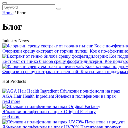
Home
/
Блог
Блог
Industry News
Флоризин срещу екстракт от горчив пъпеш: Кое е по-ефективно з
Екстракт от гинко билоба срещу фосфатидилсерин: Кое поддърж
Флоризин срещу екстракт от зелен чай: Коя съставка поддържа 
Hot Products
AGA Hair Health Ingredient Ябълкови полифеноли на прах
read more
Ябълкови полифеноли на прах Original Factaory
read more
Ябълкови полифеноли на прах UV70% Патентован продукт