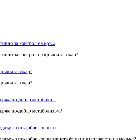
ивно за контрол на кръ...
тивно за контрол на кръвната захар?
кръвната захар?
кръвната захар?
ържа по-добър метаболи...
държа по-добър метаболизъм?
ддържа по-добре когнити...
оддържа по-добре когнитивната функция и здравето на мозъка?