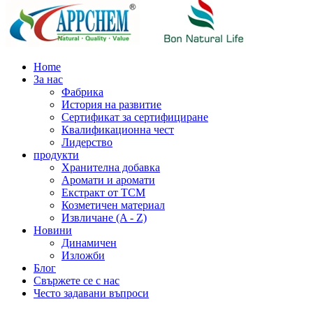
Home
За нас
Фабрика
История на развитие
Сертификат за сертифициране
Квалификационна чест
Лидерство
продукти
Хранителна добавка
Аромати и аромати
Екстракт от TCM
Козметичен материал
Извличане (A - Z)
Новини
Динамичен
Изложби
Блог
Свържете се с нас
Често задавани въпроси