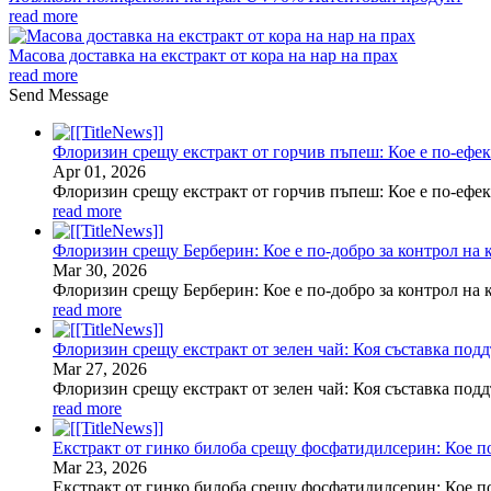
read more
Масова доставка на екстракт от кора на нар на прах
read more
Send Message
Флоризин срещу екстракт от горчив пъпеш: Кое е по-ефект
Apr
01
, 2026
Флоризин срещу екстракт от горчив пъпеш: Кое е по-ефек
read more
Флоризин срещу Берберин: Кое е по-добро за контрол на 
Mar
30
, 2026
Флоризин срещу Берберин: Кое е по-добро за контрол на 
read more
Флоризин срещу екстракт от зелен чай: Коя съставка подд
Mar
27
, 2026
Флоризин срещу екстракт от зелен чай: Коя съставка под
read more
Екстракт от гинко билоба срещу фосфатидилсерин: Кое по
Mar
23
, 2026
Екстракт от гинко билоба срещу фосфатидилсерин: Кое п