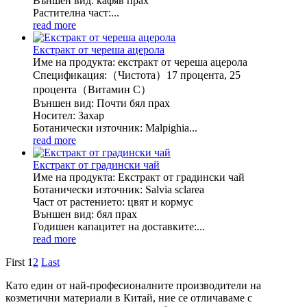
Външен вид: кафяв прах
Растителна част:...
read more
Екстракт от череша ацерола
Име на продукта: екстракт от череша ацерола
Спецификация:（Чистота）17 процента, 25
процента（Витамин С）
Външен вид: Почти бял прах
Носител: Захар
Ботанически източник: Malpighia...
read more
Екстракт от градински чай
Име на продукта: Екстракт от градински чай
Ботанически източник: Salvia sclarea
Част от растението: цвят и кормус
Външен вид: бял прах
Годишен капацитет на доставките:...
read more
First
1
2
Last
Като един от най-професионалните производители на
козметични материали в Китай, ние се отличаваме с