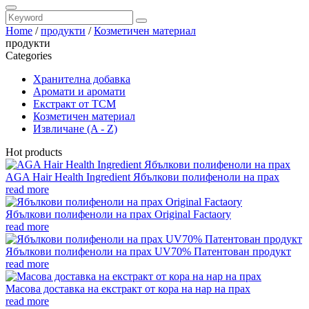
Home
/
продукти
/
Козметичен материал
продукти
Categories
Хранителна добавка
Аромати и аромати
Екстракт от TCM
Козметичен материал
Извличане (A - Z)
Hot products
AGA Hair Health Ingredient Ябълкови полифеноли на прах
read more
Ябълкови полифеноли на прах Original Factaory
read more
Ябълкови полифеноли на прах UV70% Патентован продукт
read more
Масова доставка на екстракт от кора на нар на прах
read more