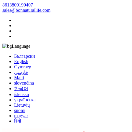
8613809190407
sales@bonnaturallife.com
Language
Български
English
Cymraeg
فارسی
Malti
slovenčina
한국어
íslenska
українська
Lietuvių
suomi
magyar
हिंदी