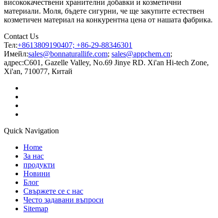
висококачествени хранителни добавки и козметични
материали. Моля, бъдете сигурни, че ще закупите естествен
козметичен материал на конкурентна цена от нашата фабрика.
Contact Us
Тел:
+8613809190407; +86-29-88346301
Имейл:
sales@bonnaturallife.com
;
sales@appchem.cn
;
адрес:
C601, Gazelle Valley, No.69 Jinye RD. Xi'an Hi-tech Zone,
Xi'an, 710077, Китай
Quick Navigation
Home
За нас
продукти
Новини
Блог
Свържете се с нас
Често задавани въпроси
Sitemap