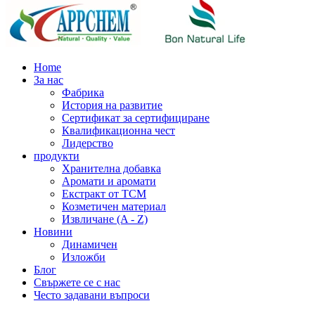
Home
За нас
Фабрика
История на развитие
Сертификат за сертифициране
Квалификационна чест
Лидерство
продукти
Хранителна добавка
Аромати и аромати
Екстракт от TCM
Козметичен материал
Извличане (A - Z)
Новини
Динамичен
Изложби
Блог
Свържете се с нас
Често задавани въпроси