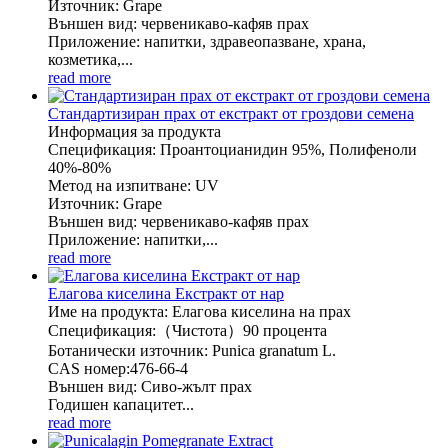
Източник: Grape
Външен вид: червеникаво-кафяв прах
Приложение: напитки, здравеопазване, храна,
козметика,...
read more
Стандартизиран прах от екстракт от гроздови семена
Информация за продукта
Спецификация: Проантоцианидин 95%, Полифеноли
40%-80%
Метод на изпитване: UV
Източник: Grape
Външен вид: червеникаво-кафяв прах
Приложение: напитки,...
read more
Елагова киселина Екстракт от нар
Име на продукта: Елагова киселина на прах
Спецификация:（Чистота）90 процента
Ботанически източник: Punica granatum L.
CAS номер:476-66-4
Външен вид: Сиво-жълт прах
Годишен капацитет...
read more