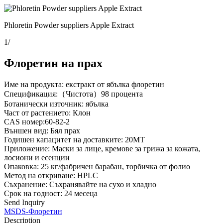
Phloretin Powder suppliers Apple Extract
1
/
Флоретин на прах
Име на продукта: екстракт от ябълка флоретин
Спецификация:（Чистота）98 процента
Ботанически източник: ябълка
Част от растението: Клон
CAS номер:60-82-2
Външен вид: Бял прах
Годишен капацитет на доставките: 20MT
Приложение: Маски за лице, кремове за грижа за кожата,
лосиони и есенции
Опаковка: 25 кг/фабричен барабан, торбичка от фолио
Метод на откриване: HPLC
Съхранение: Съхранявайте на сухо и хладно
Срок на годност: 24 месеца
Send Inquiry
MSDS-Флоретин
Description