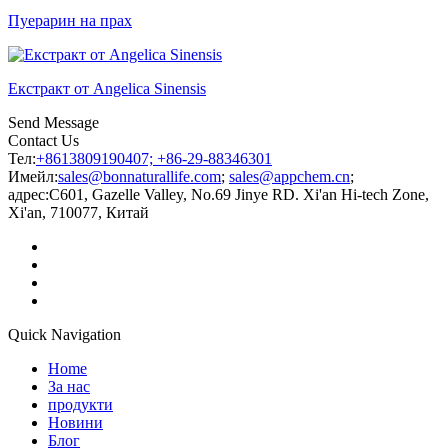
Пуерарин на прах
Екстракт от Angelica Sinensis
Send Message
Contact Us
Тел:
+8613809190407; +86-29-88346301
Имейл:
sales@bonnaturallife.com
;
sales@appchem.cn
;
адрес:
C601, Gazelle Valley, No.69 Jinye RD. Xi'an Hi-tech Zone,
Xi'an, 710077, Китай
Quick Navigation
Home
За нас
продукти
Новини
Блог