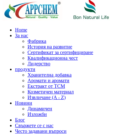
Home
За нас
Фабрика
История на развитие
Сертификат за сертифициране
Квалификационна чест
Лидерство
продукти
Хранителна добавка
Аромати и аромати
Екстракт от TCM
Козметичен материал
Извличане (A - Z)
Новини
Динамичен
Изложби
Блог
Свържете се с нас
Често задавани въпроси