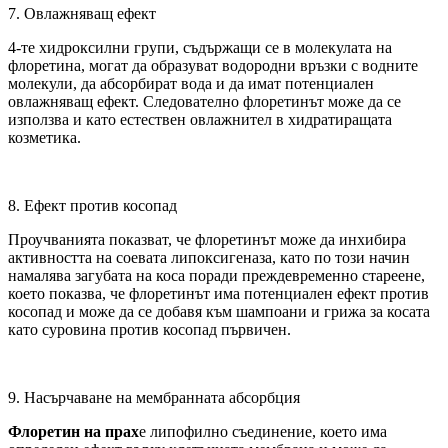
7. Овлажняващ ефект
4-те хидроксилни групи, съдържащи се в молекулата на
флоретина, могат да образуват водородни връзки с водните
молекули, да абсорбират вода и да имат потенциален
овлажняващ ефект. Следователно флоретинът може да се
използва и като естествен овлажнител в хидратиращата
козметика.
8. Ефект против косопад
Проучванията показват, че флоретинът може да инхибира
активността на соевата липоксигеназа, като по този начин
намалява загубата на коса поради преждевременно стареене,
което показва, че флоретинът има потенциален ефект против
косопад и може да се добавя към шампоани и грижа за косата
като суровина против косопад първичен.
9. Насърчаване на мембранната абсорбция
Флоретин на прах
е липофилно съединение, което има