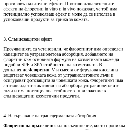
противовъзпалителни ефекти. Противовъзпалителните
ефекти на флоретин in vitro и in vivo показват, че той има
потенциално успокояващ ефект и може да се използва в
успокояващи продукти за грижа за кожата.
3. Слънцезащитен ефект
Проучванията са установили, че флоретинът има определен
капацитет за ултравиолетова абсорбция, добавянето на
флоретин към основната формула на козметиката може да
подобри SPF и SPA стойността на козметиката. В
допълнение,
Флоретин
, V и сместа от ферулова киселина
защитават човешката кожа от ултравиолетовите лъчи и
осигуряват фотозащита за човешката кожа. Флоретинът има
антиоксидантна активност и абсорбира ултравиолетовите
лъчи и има потенциална стойност за приложение в
слънцезащитни козметични продукти.
4. Насърчаване на трансдермалната абсорбция
Флоретин на прах
е липофилно съединение, което прониква