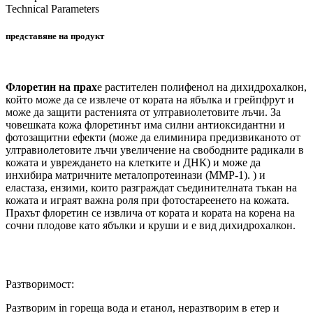
Technical Parameters
представяне на продукт
Флоретин на прах
е растителен полифенол на дихидрохалкон,
който може да се извлече от кората на ябълка и грейпфрут и
може да защити растенията от ултравиолетовите лъчи. За
човешката кожа флоретинът има силни антиоксидантни и
фотозащитни ефекти (може да елиминира предизвиканото от
ултравиолетовите лъчи увеличение на свободните радикали в
кожата и увреждането на клетките и ДНК) и може да
инхибира матричните металопротеинази (MMP-1). ) и
еластаза, ензими, които разграждат съединителната тъкан на
кожата и играят важна роля при фотостареенето на кожата.
Прахът флоретин се извлича от кората и кората на корена на
сочни плодове като ябълки и круши и е вид дихидрохалкон.
Разтворимост:
Разтворим i
n гореща вода и етанол, неразтворим в етер и