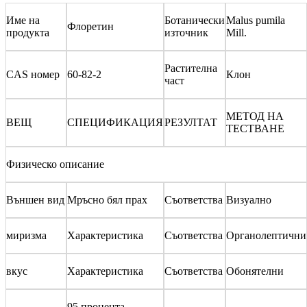
Име на
Ботанически
Malus pumila
Флоретин
продукта
източник
Mill.
Растителна
CAS номер
60-82-2
Клон
част
МЕТОД НА
ВЕЩ
СПЕЦИФИКАЦИЯ
РЕЗУЛТАТ
ТЕСТВАНЕ
Физическо описание
Външен вид
Мръсно бял прах
Съответства
Визуално
миризма
Характеристика
Съответства
Органолептични
вкус
Характеристика
Съответства
Обонятелни
95 процента