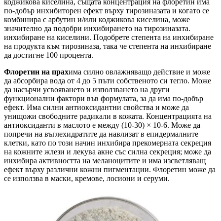
коджикова киселина, същата концентрация на флоретин има
по-добър инхибиторен ефект върху тирозиназата и когато се
комбинира с арбутин и/или коджикова киселина, може
значително да подобри инхибирането на тирозиназата.
инхибиране на киселини. Подобрете степента на инхибиране
на продукта към тирозиназа, така че степента на инхибиране
да достигне 100 процента.
Флоретин на прах
има силно овлажняващо действие и може
да абсорбира вода от 4 до 5 пъти собственото си тегло. Може
да насърчи усвояването и използването на други
функционални фактори във формулата, за да има по-добър
ефект. Има силни антиоксидантни свойства и може да
унищожи свободните радикали в кожата. Концентрацията на
антиоксиданти в маслото е между (10-30) × 10-6. Може да
попречи на въглехидратите да навлизат в епидермалните
клетки, като по този начин инхибира прекомерната секреция
на кожните жлези и лекува акне със силна секреция; може да
инхибира активността на меланоцитите и има изсветляващ
ефект върху различни кожни пигментации. Флоретин може да
се използва в маски, кремове, лосиони и серуми.