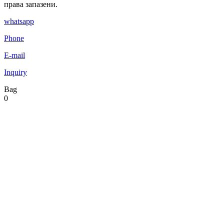
права запазени.
whatsapp
Phone
E-mail
Inquiry
Bag
0