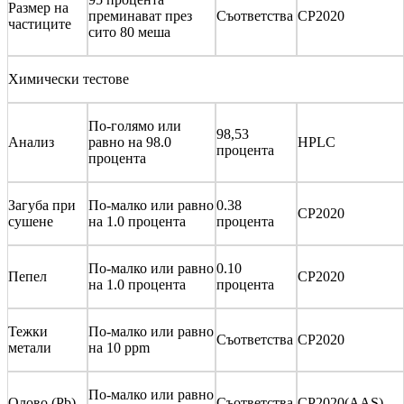
Размер на
преминават през
Съответства
CP2020
частиците
сито 80 меша
Химически тестове
По-голямо или
98,53
Анализ
равно на 98.0
HPLC
процента
процента
Загуба при
По-малко или равно
0.38
CP2020
сушене
на 1.0 процента
процента
По-малко или равно
0.10
Пепел
CP2020
на 1.0 процента
процента
Тежки
По-малко или равно
Съответства
CP2020
метали
на 10 ppm
По-малко или равно
Олово (Pb)
Съответства
CP2020(AAS)