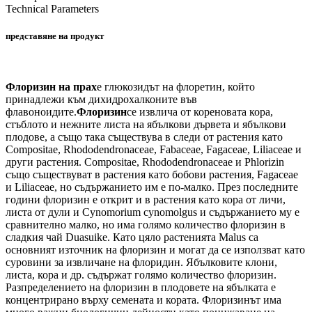
Technical Parameters
представяне на продукт
Флоризин на прах
е глюкозидът на флоретин, който
принадлежи към дихидрохалконите във
флавоноидите.
Флоризин
се извлича от кореновата кора,
стъблото и нежните листа на ябълкови дървета и ябълкови
плодове, а също така съществува в следи от растения като
Compositae, Rhododendronaceae, Fabaceae, Fagaceae, Liliaceae и
други растения. Compositae, Rhododendronaceae и Phlorizin
също съществуват в растения като бобови растения, Fagaceae
и Liliaceae, но съдържанието им е по-малко. През последните
години флоризин е открит и в растения като кора от личи,
листа от дули и Cynomorium cynomolgus и съдържанието му е
сравнително малко, но има голямо количество флоризин в
сладкия чай Duasuike. Като цяло растенията Malus са
основният източник на флоризин и могат да се използват като
суровини за извличане на флоридин. Ябълковите клони,
листа, кора и др. съдържат голямо количество флоризин.
Разпределението на флоризин в плодовете на ябълката е
концентрирано върху семената и кората. Флоризинът има