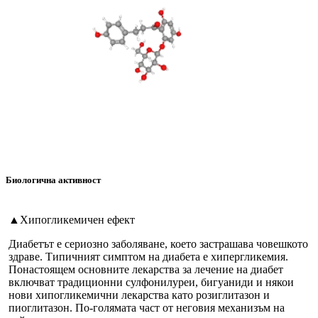
Биологична активност
▲Хипогликемичен ефект
Диабетът е сериозно заболяване, което застрашава човешкото
здраве. Типичният симптом на диабета е хипергликемия.
Понастоящем основните лекарства за лечение на диабет
включват традиционни сулфонилуреи, бигуаниди и някои
нови хипогликемични лекарства като розиглитазон и
пиоглитазон. По-голямата част от неговия механизъм на