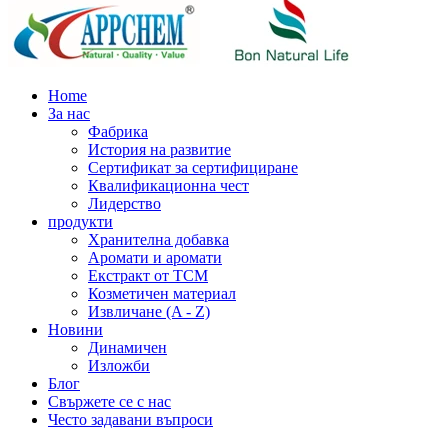
Home
За нас
Фабрика
История на развитие
Сертификат за сертифициране
Квалификационна чест
Лидерство
продукти
Хранителна добавка
Аромати и аромати
Екстракт от TCM
Козметичен материал
Извличане (A - Z)
Новини
Динамичен
Изложби
Блог
Свържете се с нас
Често задавани въпроси