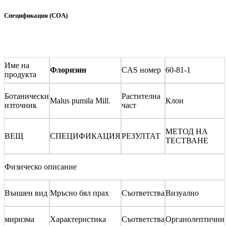
Спецификация (COA)
Име на
Флоризин
CAS номер
60-81-1
продукта
Ботанически
Растителна
Malus pumila Mill.
Клон
източник
част
МЕТОД НА
ВЕЩ
СПЕЦИФИКАЦИЯ
РЕЗУЛТАТ
ТЕСТВАНЕ
Физическо описание
Външен вид
Мръсно бял прах
Съответства
Визуално
миризма
Характеристика
Съответства
Органолептични