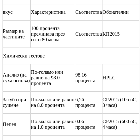
вкус
Характеристика
Съответства
Обонятелни
100 процента
Размер на
преминава през
Съответства
КП2015
частиците
сито 80 меша
Химически тестове
По-голямо или
Анализ (на
98,16
равно на 98.0
HPLC
суха основа)
процента
процента
Загуба при
По-малко или равно
6,56
CP2015 (105 oC,
сушене
на 8.0 процента
процента
3 часа)
По-малко или равно
0.06
CP2015 (600 oC,
Пепел
на 1.0 процента
процента
4 часа)