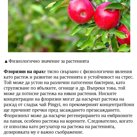
▲Физиологично значение за растенията
Флоризин на прах
е тясно свързано с физиологични явления
като растеж и развитие на растенията и устойчивост на стрес.
Той може да устои на различни патогенни бактерии, като
струпясване по ябълките, огнище и др. Въпреки това, той
може да потисне растежа на някои растения. Ниските
концентрации на флоризин могат да насърчат растежа на
разсад от сладък чай Pingyi, но прекомерният концентрат
йони
ще причинят пречки пред засаждането презасаждането.
Флоризинът може да насърчи регенерирането на ембрионите
на папая, особено растежа на корените. Следователно, когато
се използва като регулатор на растежа на растенията,
дозировката му е важно съображение.