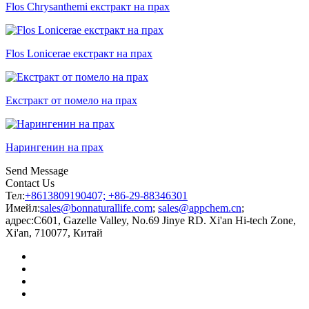
Flos Chrysanthemi екстракт на прах
Flos Lonicerae екстракт на прах
Екстракт от помело на прах
Нарингенин на прах
Send Message
Contact Us
Тел:
+8613809190407; +86-29-88346301
Имейл:
sales@bonnaturallife.com
;
sales@appchem.cn
;
адрес:
C601, Gazelle Valley, No.69 Jinye RD. Xi'an Hi-tech Zone,
Xi'an, 710077, Китай