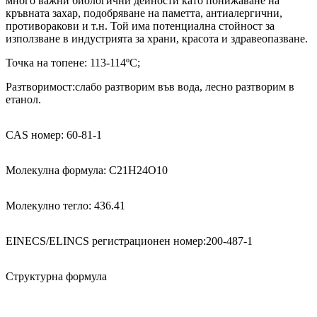
много важни биологични дейности като понижаване на
кръвната захар, подобряване на паметта, антиалергични,
противоракови и т.н. Той има потенциална стойност за
използване в индустрията за храни, красота и здравеопазване.
Точка на топене: 113-114ºC;
Разтворимост:
слабо разтворим във вода, лесно разтворим в
етанол.
CAS номер: 60-81-1
Молекулна формула: C21H24O10
Молекулно тегло: 436.41
EINECS/ELINCS регистрационен номер:200-487-1
Структурна формула