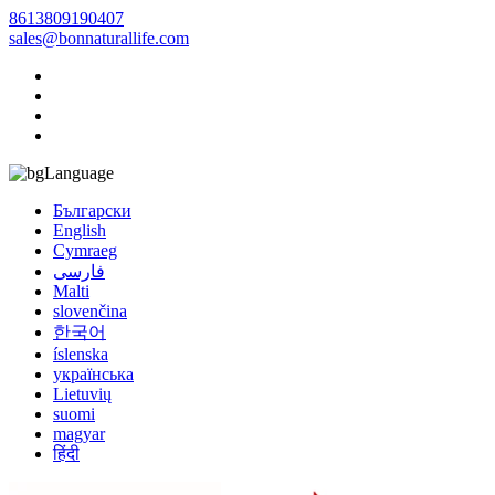
8613809190407
sales@bonnaturallife.com
Language
Български
English
Cymraeg
فارسی
Malti
slovenčina
한국어
íslenska
українська
Lietuvių
suomi
magyar
हिंदी