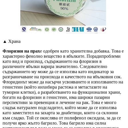
▲ Храна
Флоризин на прах
е одобрен като хранителна добавка. Това е
характерно фенолно вещество в ябълките. Поради
проблеми
като вид и произход, съдържанието на флоризин в
различните ябълки варира значително. Следователно
съдържанието му може да се използва като индикатор за
разграничаване на произхода и качеството на ябълковия сок.
Флоридинът може да насърчи усвояването и използването на
генистеин (който инхибира растежа и метастазите на
туморни клетки), а разработването на функционални храни,
богати на флоризин и генистеин, има широки пазарни
перспективи за превенция и лечение на рак. Това е много
сладък натурален подсладител, който може да се използва
като заместител на захарта за диабетици, които са склонни
към сладко. Той се окислява от полифенол оксидаза, за да се
получи ярко жълто багрило. Това багрило има силна