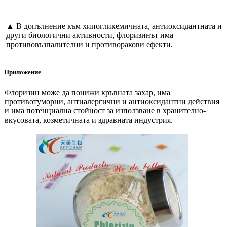
▲ В допълнение към хипогликемичната, антиоксидантната и
други биологични активности, флоризинът има
противовъзпалителни и противоракови ефекти.
Приложение
Флоризин може да понижи кръвната захар, има
противотуморни, антиалергични и антиоксидантни действия
и има потенциална стойност за използване в хранително-
вкусовата, козметичната и здравната индустрия.