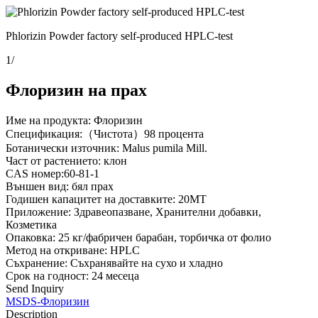
Phlorizin Powder factory self-produced HPLC-test
1
/
Флоризин на прах
Име на продукта: Флоризин
Спецификация:（Чистота）98 процента
Ботанически източник: Malus pumila Mill.
Част от растението: клон
CAS номер:60-81-1
Външен вид: бял прах
Годишен капацитет на доставките: 20MT
Приложение: Здравеопазване, Хранителни добавки,
Козметика
Опаковка: 25 кг/фабричен барабан, торбичка от фолио
Метод на откриване: HPLC
Съхранение: Съхранявайте на сухо и хладно
Срок на годност: 24 месеца
Send Inquiry
MSDS-Флоризин
Description