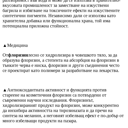
разтворимост във вода и може да се използва в хранително-
вкусовата промишленост за заместване на изкуствени
багрила и избягване на токсичните ефекти на изкуствените
синтетични пигменти. Независимо дали се използва като
хранителна добавка или функционална храна, той има
потенциална приложна стойност.
▲Медицина
От
флоризин
лесно се хидролизира в човешкото тяло, за да
образува флоризин, а степента на абсорбция на флоризин в
тънките черва е ниска, флоризин и други съединения често
се проектират като полимери за разработване на лекарства.
▲Антиоксидантната активност и функцията против
стареене на козметичния флоризин са потвърдени от
съвременни научни изследвания. Флоризинът,
хидролизираният продукт на флоризин, може конкурентно
да инхибира активността на тирозиназата и да пречи на
синтеза на меланин, а неговият избелващ ефект е по-добър от
много избелващи продукти на пазара.