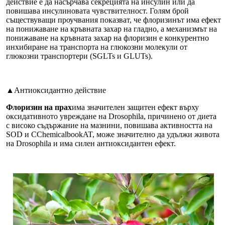
действие е да насърчава секрецията на инсулин или да
повишава инсулиновата чувствителност. Голям брой
съществуващи проучвания показват, че флоризинът има ефект
на понижаване на кръвната захар на гладно, а механизмът на
понижаване на кръвната захар на флоризин е конкурентно
инхибиране на транспорта на глюкозни молекули от
глюкозни транспортери (SGLTs и GLUTs).
▲Антиоксидантно действие
Флоризин на прах
има значителен защитен ефект върху
оксидативното увреждане на Drosophila, причинено от диета
с високо съдържание на мазнини, повишава активността на
SOD и CChemicalbookAT, може значително да удължи живота
на Drosophila и има силен антиоксидантен ефект.