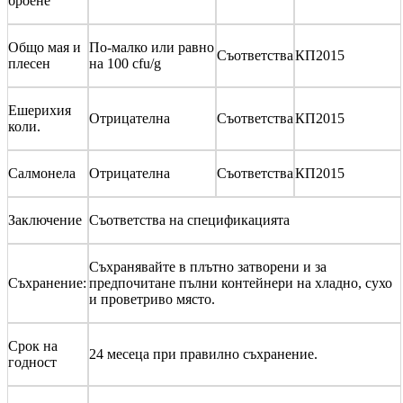
броене
Общо мая и
По-малко или равно
Съответства
КП2015
плесен
на 100 cfu/g
Ешерихия
Отрицателна
Съответства
КП2015
коли.
Салмонела
Отрицателна
Съответства
КП2015
Заключение
Съответства на спецификацията
Съхранявайте в плътно затворени и за
Съхранение:
предпочитане пълни контейнери на хладно, сухо
и проветриво място.
Срок на
24 месеца при правилно съхранение.
годност