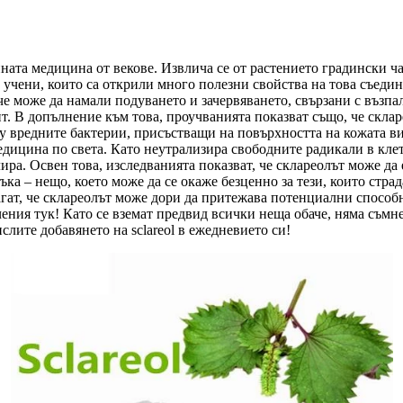
нната медицина от векове. Извлича се от растението градински ча
и учени, които са открили много полезни свойства на това съеди
че може да намали подуването и зачервяването, свързани с възпа
т. В допълнение към това, проучванията показват също, че скла
ху вредните бактерии, присъстващи на повърхността на кожата в
дицина по света. Като неутрализира свободните радикали в клетк
лира. Освен това, изследванията показват, че склареолът може д
ка – нещо, което може да се окаже безценно за тези, които стра
гат, че склареолът може дори да притежава потенциални способнос
чения тук! Като се вземат предвид всички неща обаче, няма съм
лите добавянето на sclareol в ежедневието си!