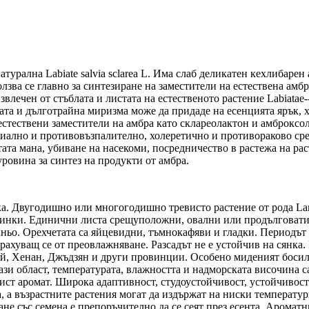
натурална Labiate salvia sclarea L. Има слаб деликатен кехлибар
зва се главно за синтезиране на заместители на естествена амбра
звлечен от стъблата и листата на естественото растение Labiatae--S
ната и дълготрайна миризма може да придаде на есенцията ярък, 
 естествени заместители на амбра като склареолактон и амброксол
риално и противовъзпалително, холеретично и противораково сред
ата мана, убиване на насекоми, посредничество в растежа на рас
уровина за синтез на продукти от амбра.
ка. Двугодишно или многогодишно тревисто растение от рода Lamia
асинки. Единични листа срещуположни, овални или продълговати.
о. Орехчетата са яйцевидни, тъмнокафяви и гладки. Периодът н
рахуващ се от преовлажняване. Разсадът не е устойчив на сянка
бей, Хенан, Джъдзян и други провинции. Особено миденият босил
зи област, температурата, влажността и надморската височина с
ст аромат. Широка адаптивност, студоустойчивост, устойчивост н
, а възрастните растения могат да издържат на ниски температур
ане със семена е препоръчително да се сеят през есента. Аромат