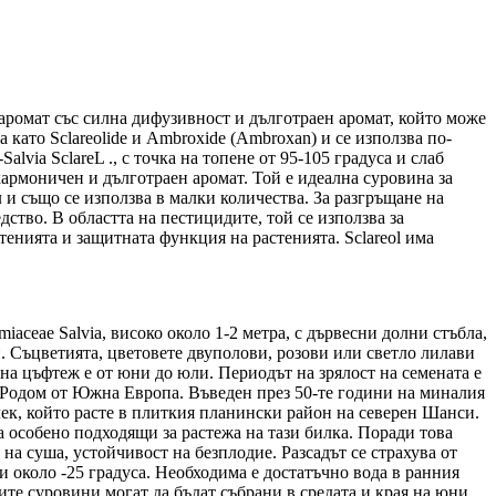
ен аромат със силна дифузивност и дълготраен аромат, който може
 като Sclareolide и Ambroxide (Ambroxan) и се използва по-
alvia SclareL ., с точка на топене от 95-105 градуса и слаб
хармоничен и дълготраен аромат. Той е идеална суровина за
 и също се използва в малки количества. За разгръщане на
ство. В областта на пестицидите, той се използва за
тенията и защитната функция на растенията. Sclareol има
ceae Salvia, високо около 1-2 метра, с дървесни долни стъбла,
 Съцветията, цветовете двуполови, розови или светло лилави
а цъфтеж е от юни до юли. Периодът на зрялост на семената е
. Родом от Южна Европа. Въведен през 50-те години на миналия
ек, който расте в плиткия планински район на северен Шанси.
а особено подходящи за растежа на тази билка. Поради това
а суша, устойчивост на безплодие. Разсадът се страхува от
и около -25 градуса. Необходима е достатъчно вода в ранния
ните суровини могат да бъдат събрани в средата и края на юни