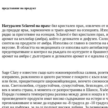
представяне на продукт
Натурален Sclareol на прах
е бял кристален прах, извлечен от 
да придаде ярък, хармоничен и траен аромат на есенцията. Изпол
рядко за приготвяне на есенция. Sclareol е бял кристален прах, и
аромат на кехлибар (амбра), който е деликатен и дифузен. Сил
синтеза на продукти от амбра. Използва се главно в синтеза на
вкусове. В областта на медицината се използва като антибакте
предотвратяване и контрол на ръждата по културите и брашнест
аромат на амбра с дълготраен и деликатен аромат и е идеална с
Sage Clary е известен също като южноевропейска салвия, розет
изправено, разклонено и цялото растение е покрито с къси вл
или бели, прицветниците широкояйцевидни, венчето снежносинь
юли. Светлолюбив, студоустойчив, сухоустойчив, безплоден, ст
век в моята страна, в момента се разпространява в Шанси, Хъ
Поради голямата температурна разлика между деня и нощта в та
произведените продукти имат високо съдържание на естери и чи
преовлажняване и може да издържи на -8 градуса до -10 градуса
етап на цъфтежа, за да се получат високи добиви. За размножав