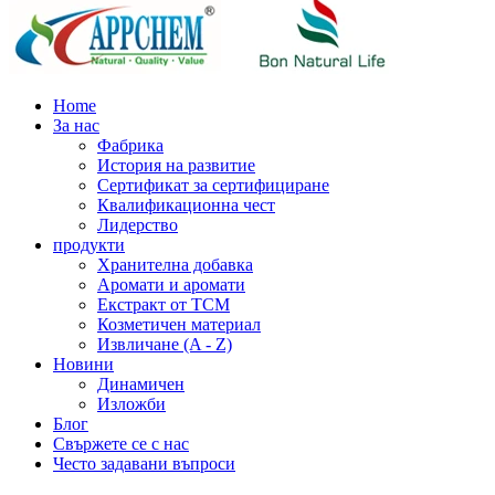
Home
За нас
Фабрика
История на развитие
Сертификат за сертифициране
Квалификационна чест
Лидерство
продукти
Хранителна добавка
Аромати и аромати
Екстракт от TCM
Козметичен материал
Извличане (A - Z)
Новини
Динамичен
Изложби
Блог
Свържете се с нас
Често задавани въпроси