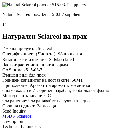
Natural Sclareol powder 515-03-7 suppliers
1
/
Натурален Sclareol на прах
Име на продукта: Sclareol
Спецификация:（Чистота）98 процента
Ботанически източник: Salvia sclare L.
Част от растението: цвят и кормус
CAS номер:515-03-7
Външен вид: бял прах
Годишен капацитет на доставките: 50MT
Приложение: Аромати и аромати, козметика
Опаковка: 25 кг/фабричен барабан, торбичка от фолио
Метод на откриване: GC
Съхранение: Съхранявайте на сухо и хладно
Срок на годност: 24 месеца
Send Inquiry
MSDS-Sclareol
Description
Technical Parameters