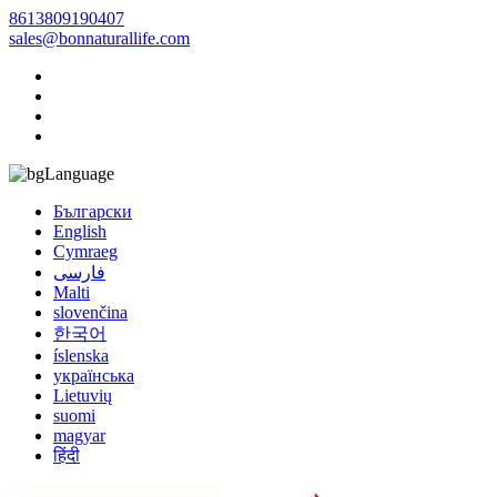
8613809190407
sales@bonnaturallife.com
Language
Български
English
Cymraeg
فارسی
Malti
slovenčina
한국어
íslenska
українська
Lietuvių
suomi
magyar
हिंदी