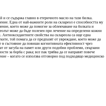
й и се съдържа главно в етеричното масло на тази билка.
нение. Една от най-важните роли на склареол е способността му
ление, което може да помогне за облекчаване на болката и
реолът може да бъде полезен при лечение на определени кожни
и. Антиоксидантните свойства на склареола са още една
ите, той помага да се предпазят от увреждане, което може да
а е в състояние да повиши когнитивната ефективност чрез
дат от загуба на памет или други подобни проблеми, свързани
ти за борба с рака; все пак трябва да се направят повече
нение – когато се използва отговорно под подходящо медицинско