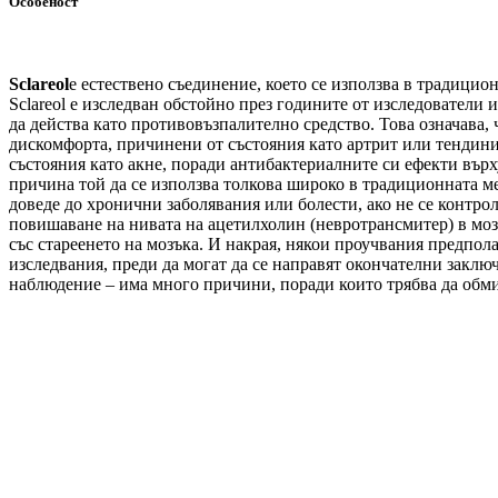
Особеност
Sclareol
е естествено съединение, което се използва в традицио
Sclareol е изследван обстойно през годините от изследователи 
да действа като противовъзпалително средство. Това означава, 
дискомфорта, причинени от състояния като артрит или тендини
състояния като акне, поради антибактериалните си ефекти вър
причина той да се използва толкова широко в традиционната ме
доведе до хронични заболявания или болести, ако не се контро
повишаване на нивата на ацетилхолин (невротрансмитер) в мозъ
със стареенето на мозъка. И накрая, някои проучвания предпола
изследвания, преди да могат да се направят окончателни заклю
наблюдение – има много причини, поради които трябва да обмис