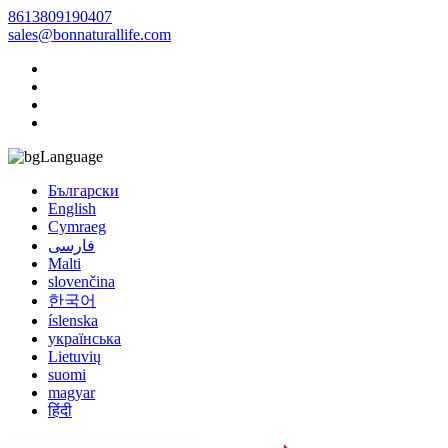
8613809190407
sales@bonnaturallife.com
Language
Български
English
Cymraeg
فارسی
Malti
slovenčina
한국어
íslenska
українська
Lietuvių
suomi
magyar
हिंदी