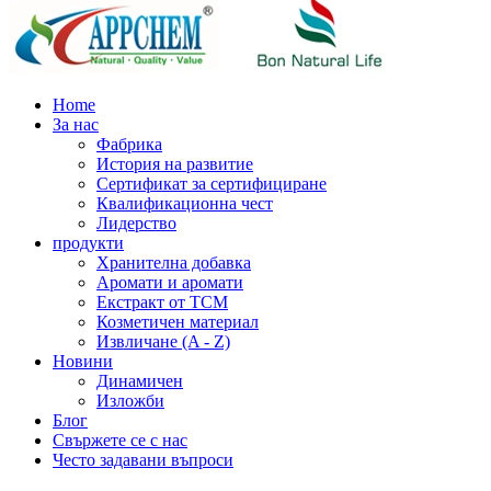
Home
За нас
Фабрика
История на развитие
Сертификат за сертифициране
Квалификационна чест
Лидерство
продукти
Хранителна добавка
Аромати и аромати
Екстракт от TCM
Козметичен материал
Извличане (A - Z)
Новини
Динамичен
Изложби
Блог
Свържете се с нас
Често задавани въпроси