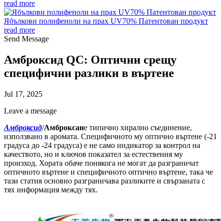
read more
Ябълкови полифеноли на прах UV70% Патентован продукт
read more
Send Message
Амброксид QC: Оптични срещу
специфични разлики в въртене
Jul 17, 2025
Leave a message
Амброксид
/
Амброксан
е типично хирално съединение,
използвано в аромата. Специфичното му оптично въртене (-21
градуса до -24 градуса) е не само индикатор за контрол на
качеството, но и ключов показател за естествения му
произход. Хората обаче понякога не могат да разграничат
оптичното въртене и специфичното оптично въртене, така че
тази статия основно разграничава разликите и свързаната с
тях информация между тях.