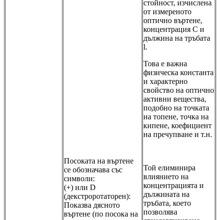
стойност, изчислена
от измереното
оптично въртене,
концентрация С и
дължина на тръбата
l.
Това е важна
физическа константа
и характерно
свойство на оптично
активни вещества,
подобно на точката
на топене, точка на
кипене, коефициент
на пречупване и т.н.
Посоката на въртене
Той елиминира
се обозначава със
влиянието на
символи:
концентрацията и
(+) или D
дължината на
(декстроротаторен):
тръбата, което
Показва дясното
позволява
въртене (по посока на