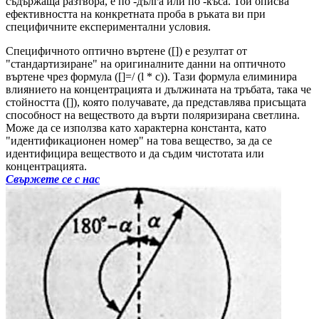
съдържаща разтвора, е по -дълга или по -къса. Той описва
ефективността на конкретната проба в ръката ви при
специфичните експериментални условия.
Специфичното оптично въртене ([]) е резултат от
"стандартизиране" на оригиналните данни на оптичното
въртене чрез формула ([]=/ (l * c)). Тази формула елиминира
влиянието на концентрацията и дължината на тръбата, така че
стойността ([]), която получавате, да представлява присъщата
способност на веществото да върти поляризирана светлина.
Може да се използва като характерна константа, като
"идентификационен номер" на това вещество, за да се
идентифицира веществото и да съдим чистотата или
концентрацията.
Свържете се с нас