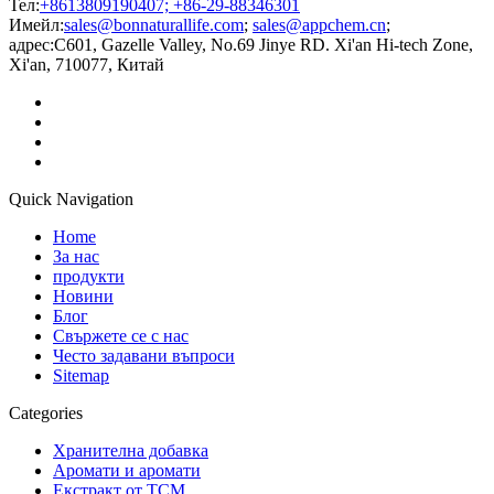
Тел:
+8613809190407; +86-29-88346301
Имейл:
sales@bonnaturallife.com
;
sales@appchem.cn
;
адрес:
C601, Gazelle Valley, No.69 Jinye RD. Xi'an Hi-tech Zone,
Xi'an, 710077, Китай
Quick Navigation
Home
За нас
продукти
Новини
Блог
Свържете се с нас
Често задавани въпроси
Sitemap
Categories
Хранителна добавка
Аромати и аромати
Екстракт от TCM