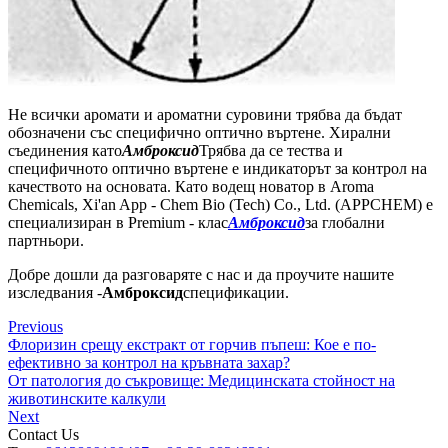
Не всички аромати и ароматни суровини трябва да бъдат
обозначени със специфично оптично въртене. Хирални
съединения като
Амброксид
Трябва да се тества и
специфичното оптично въртене е индикаторът за контрол на
качеството на основата. Като водещ новатор в Aroma
Chemicals, Xi'an App - Chem Bio (Tech) Co., Ltd. (APPCHEM) е
специализиран в Premium - клас
Амброксид
за глобални
партньори.
Добре дошли да разговаряте с нас и да проучите нашите
изследвания -
Амброксид
спецификации.
Previous
Флоризин срещу екстракт от горчив пъпеш: Кое е по-
ефективно за контрол на кръвната захар?
От патология до съкровище: Медицинската стойност на
животинските калкули
Next
Contact Us