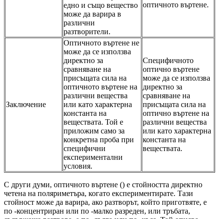
оптичното въртене.
едно и също вещество
може да варира в
различни
разтворители.
Оптичното въртене не
може да се използва
директно за
Специфичното
сравняване на
оптично въртене
присъщата сила на
може да се използва
оптичното въртене на
директно за
различни вещества
сравняване на
Заключение
или като характерна
присъщата сила на
константа на
оптично въртене на
веществата. Той е
различни вещества
приложим само за
или като характерна
конкретна проба при
константа на
специфични
веществата.
експериментални
условия.
С други думи, оптичното въртене () е стойността директно
четена на поляриметъра, когато експериментирате. Тази
стойност може да варира, ако разтворът, който приготвяте, е
по -концентриран или по -малко разреден, или тръбата,