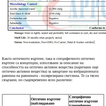
Както оптичното въртене, така и специфичното оптично
въртене са концепции, използвани за описание на
способността на оптично активни вещества (наричани още
оптично активни вещества) за завъртане на вибрационната
равнина на равнината - поляризирана светлина. Те са тясно
свързани, но същевременно ясно различни:
Специфично
Оптично въртене
оптично въртене
(наблюдавано
(специфично