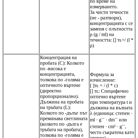
по време на
измерването.
За чисти течности
(не - разтвори),
концентрацията c се
заменя с плътността
ρ (g / ml) на
течността: [] ᴛᴌ=/ (l *
ρ)
Концентрация на
пробата (С): Колкото
по -висока е
концентрацията,
Формула за
толкова по -голяма е
изчисление:
оптичното въртене
[ ]ᴛᴌ = / (l * c)
(директно
[] ᴛᴌ: Специфично
пропорционално).
оптично въртене
Дължина на пробата
при температура t и
на тръбата (L):
дължина на вълната
Колкото по -дълъг път
λ (единица: степен ·
преминава светлината
ml · g⁻⁻ · dm⁻⁻ или
(колкото по -дълга е
степен · cm² · g⁻⁻,
тръбата на пробата),
често съкратена като
толкова по -голяма е
степен)