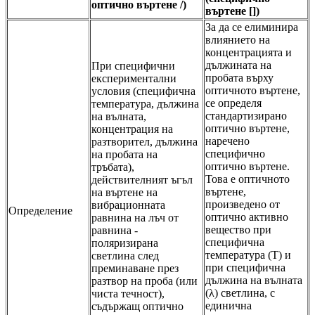
оптично въртене /)
въртене [])
За да се елиминира
влиянието на
концентрацията и
дължината на
При специфични
пробата върху
експериментални
оптичното въртене,
условия (специфична
се определя
температура, дължина
стандартизирано
на вълната,
оптично въртене,
концентрация на
наречено
разтворител, дължина
специфично
на пробата на
оптично въртене.
тръбата),
Това е оптичното
действителният ъгъл
въртене,
на въртене на
произведено от
вибрационната
Определение
оптично активно
равнина на лъч от
вещество при
равнина -
специфична
поляризирана
температура (Т) и
светлина след
при специфична
преминаване през
дължина на вълната
разтвор на проба (или
(λ) светлина, с
чиста течност),
единична
съдържащ оптично