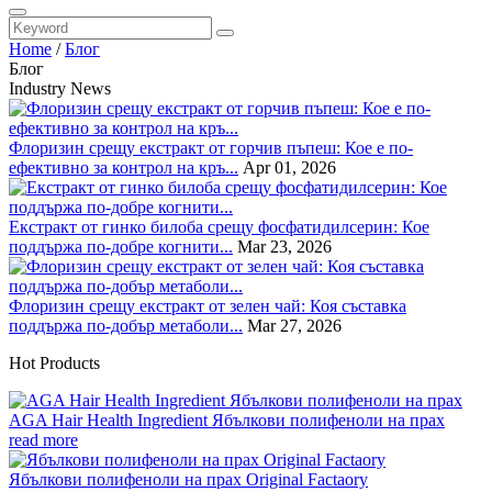
Home
/
Блог
Блог
Industry News
Флоризин срещу екстракт от горчив пъпеш: Кое е по-
ефективно за контрол на кръ...
Apr 01, 2026
Екстракт от гинко билоба срещу фосфатидилсерин: Кое
поддържа по-добре когнити...
Mar 23, 2026
Флоризин срещу екстракт от зелен чай: Коя съставка
поддържа по-добър метаболи...
Mar 27, 2026
Hot Products
AGA Hair Health Ingredient Ябълкови полифеноли на прах
read more
Ябълкови полифеноли на прах Original Factaory