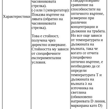
стандартизирано
часовниковата
сравнение на
стрелка).
способностите на
(-) или l (леворотатор):
оптичното въртене,
Показва въртене на
Характеристики
измерени при
лявата (обратно на
различни
часовниковата
концентрации и
стрелка).
дължини на тръбата.
Но все още зависи
Това е стойност,
от температурата и
получена чрез
дължината на
директно измерване.
вълната, така че
Стойността му зависи
когато се отчита
от специфичните
специфично
експериментални
оптично въртене, е
условия.
необходимо да се
определи
температурата Т и
дължината на
вълната λ на
източника на
светлина
(обикновено
натриевата D линия,
маркирана като D)