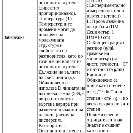
оптичното въртене
: Експериментално
(директно
измерено оптично
пропорционално).
въртене (степен)
Температура (Т):
L: Проба дължина
Температурните
на тръбата (DM,
промени могат да
Дециметър, 1
повлияят на
Забележка
DM=10 cm)
молекулната
С: Концентрация на
структура и
разтвор (g/ml,
свойствата на
грамове на
разтворителя, като по
милилитър) (за
този начин влияят на
чисти течности, "С"
оптичното въртене.
е плътността g/ml)
Дължина на вълната
Единица:
на светлината (λ):
Обикновено се
Обикновено се
пише като степен ·
използва D линията на
ml · g⁻⁻ · dm⁻⁻ или
натриева лампа (589,3
степен · cm² · g⁻⁻, но
nm) и оптичното
често съкратено като
въртене варира при
степен.
различни дължини на
Положителен и
вълната (оптична
отрицателен знак:
дисперсия).
Знакът е същият
Разтворител:
като този на
Оптичното въртене на