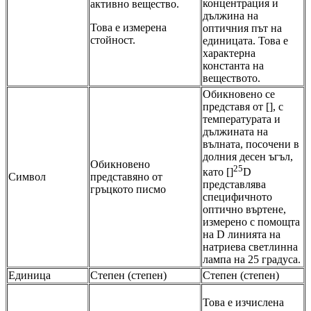
концентрация и
активно вещество.
дължина на
Това е измерена
оптичния път на
стойност.
единицата. Това е
характерна
константа на
веществото.
Обикновено се
представя от [], с
температурата и
дължината на
вълната, посочени в
долния десен ъгъл,
Обикновено
25
като []
D
Символ
представяно от
представлява
гръцкото писмо
специфичното
оптично въртене,
измерено с помощта
на D линията на
натриева светлинна
лампа на 25 градуса.
Единица
Степен (степен)
Степен (степен)
Това е изчислена