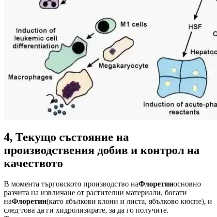
4, Текущо състояние на
производствения добив и контрол на
качеството
В момента търговското производство на
Флоретин
основно
разчита на извличане от растителни материали, богати
на
Флоретин
(като ябълкови клони и листа, ябълково кюспе), и
след това да ги хидролизирате, за да го получите.