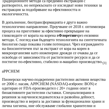
Традиционните методи са предимно екстракция с
разтворител, но непрекъснато се изследват нови техники за
екстракция за подобряване на ефективността и
екологичността.
В допълнение, биотрансформацията е друго важно
технологично направление. Проучване от 2018 г. оптимизира
процеса на приготвяне за ефективно превръщане на
гликозидите от кората на корена в
Флоретин
чрез ензимни
методи. С поглед към бъдещето технологията на синтетичната
биология също показва голям потенциал. Чрез изграждането
на биосинтетичен път за екстракт от кора на корен в
микроорганизми като инженерни дрожди се очаква да се
освободи от зависимостта от растителните ресурси и да се
постигне по-ефективно, стабилно и-мащабно производство.
[3]
aPPCHEM
Пионерски научно-подкрепени растителни активни вещества
от 2006 г. насам, APPCHEM (NASDAQ-изброен: BON) е
одитиран от FDA-производител с 20+ години опит в
биоактивните растителни съставки. Специализирани в
решения за научноизследователска и развойна дейност,
производство и верига за доставки за функционални храни и
лична хигиена, ние обслужваме глобални хранителни и