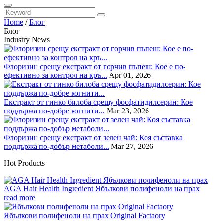
Home
/
Блог
Блог
Industry News
Флоризин срещу екстракт от горчив пъпеш: Кое е по-
ефективно за контрол на кръ...
Apr 01, 2026
Екстракт от гинко билоба срещу фосфатидилсерин: Кое
поддържа по-добре когнити...
Mar 23, 2026
Флоризин срещу екстракт от зелен чай: Коя съставка
поддържа по-добър метаболи...
Mar 27, 2026
Hot Products
AGA Hair Health Ingredient Ябълкови полифеноли на прах
read more
Ябълкови полифеноли на прах Original Factaory