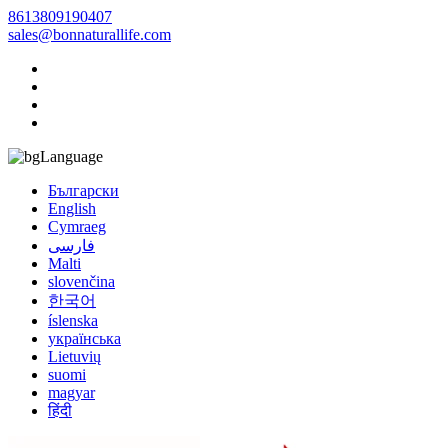
8613809190407
sales@bonnaturallife.com
Language
Български
English
Cymraeg
فارسی
Malti
slovenčina
한국어
íslenska
українська
Lietuvių
suomi
magyar
हिंदी