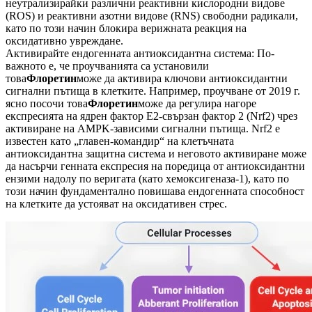
неутрализирайки различни реактивни кислородни видове
(ROS) и реактивни азотни видове (RNS) свободни радикали,
като по този начин блокира верижната реакция на
оксидативно увреждане.
Активирайте ендогенната антиоксидантна система: По-
важното е, че проучванията са установили
това
Флоретин
може да активира ключови антиоксидантни
сигнални пътища в клетките. Например, проучване от 2019 г.
ясно посочи това
Флоретин
може да регулира нагоре
експресията на ядрен фактор E2-свързан фактор 2 (Nrf2) чрез
активиране на AMPK-зависими сигнални пътища. Nrf2 е
известен като „главен-командир“ на клетъчната
антиоксидантна защитна система и неговото активиране може
да насърчи генната експресия на поредица от антиоксидантни
ензими надолу по веригата (като хемоксигеназа-1), като по
този начин фундаментално повишава ендогенната способност
на клетките да устояват на оксидативен стрес.