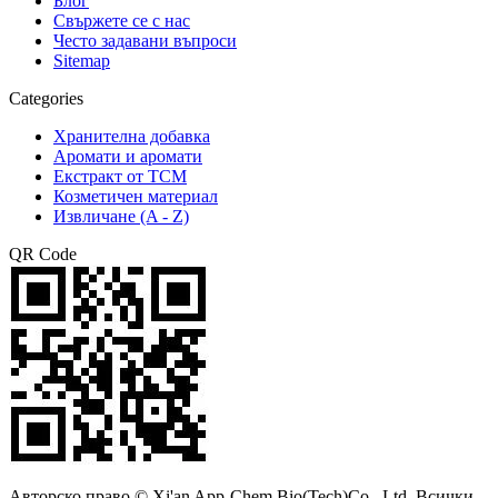
Блог
Свържете се с нас
Често задавани въпроси
Sitemap
Categories
Хранителна добавка
Аромати и аромати
Екстракт от TCM
Козметичен материал
Извличане (A - Z)
QR Code
Авторско право © Xi'an App-Chem Bio(Tech)Co., Ltd. Всички