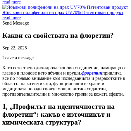
read more
Ябълкови полифеноли на прах UV70% Патентован продукт
read more
Send Message
Какви са свойствата на флоретин?
Sep 22, 2025
Leave a message
Като естествено дихидрохалконово съединение, намиращо се
главно в плодове като ябълки и круши,
фроретин
привлича
все по-голямо внимание към изследванията и разработките в
областта на козметиката, функционалните храни и
медицината поради своите мощни антиоксидантни,
противовъзпалителни и множество грижи за кожата ефекти.
1, „Профилът на идентичността на
флоретин“: какъв е източникът и
химическата структура?