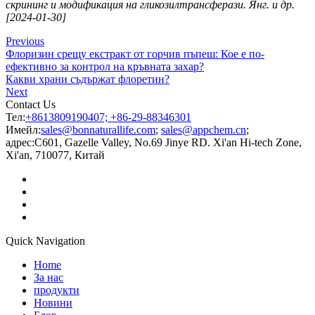
скрининг и модификация на гликозилтрансферази. Янг. и др.
[2024-01-30]
Previous
Флоризин срещу екстракт от горчив пъпеш: Кое е по-
ефективно за контрол на кръвната захар?
Какви храни съдържат флоретин?
Next
Contact Us
Тел:
+8613809190407; +86-29-88346301
Имейл:
sales@bonnaturallife.com
;
sales@appchem.cn
;
адрес:
C601, Gazelle Valley, No.69 Jinye RD. Xi'an Hi-tech Zone,
Xi'an, 710077, Китай
Quick Navigation
Home
За нас
продукти
Новини