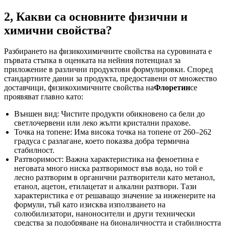
2, Какви са основните физични и
химични свойства?
Разбирането на физикохимичните свойства на суровината е
първата стъпка в оценката на нейния потенциал за
приложение в различни продуктови формулировки. Според
стандартните данни за продукта, предоставени от множество
доставчици, физикохимичните свойства на
Флоретин
се
проявяват главно като:
Външен вид: Чистите продукти обикновено са бели до
светлочервени или леко жълти кристални прахове.
Точка на топене: Има висока точка на топене от 260–262
градуса с разлагане, което показва добра термична
стабилност.
Разтворимост: Важна характеристика на феноетина е
неговата много ниска разтворимост във вода, но той е
лесно разтворим в органични разтворители като метанол,
етанол, ацетон, етилацетат и алкални разтвори. Тази
характеристика е от решаващо значение за инженерите на
формули, тъй като изисква използването на
солюбилизатори, наноносители и други технически
средства за подобряване на бионаличността и стабилността