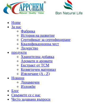
Home
За нас
Фабрика
История на развитие
Сертификат за сертифициране
Квалификационна чест
Лидерство
продукти
Хранителна добавка
Аромати и аромати
Екстракт от TCM
Козметичен материал
Извличане (A - Z)
Новини
Динамичен
Изложби
Блог
Свържете се с нас
Често задавани въпроси