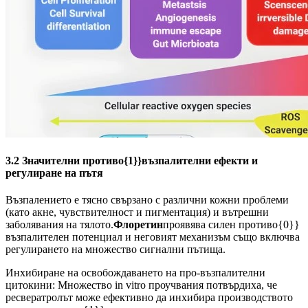
3.2 Значителни противо{1}}възпалителни ефекти и
регулиране на пътя
Възпалението е тясно свързано с различни кожни проблеми
(като акне, чувствителност и пигментация) и вътрешни
заболявания на тялото.
Флоретин
проявява силен противо{0}}
възпалителен потенциал и неговият механизъм също включва
регулирането на множество сигнални пътища.
Инхибиране на освобождаването на про-възпалителни
цитокини: Множество in vitro проучвания потвърдиха, че
ресвератролът може ефективно да инхибира производството