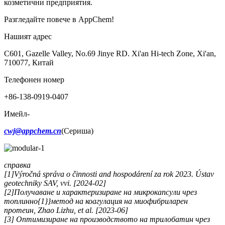
козметични предприятия.
Разгледайте повече в AppChem!
Нашият адрес
C601, Gazelle Valley, No.69 Jinye RD. Xi'an Hi-tech Zone, Xi'an,
710077, Китай
Телефонен номер
+86-138-0919-0407
Имейл-
cwj@appchem.cn
(Сериша)
справка
[1]Výročná správa o činnosti and hospodárení za rok 2023. Ústav
geotechniky SAV, vvi. [2024-02]
[2]Получаване и характеризиране на микрокапсули чрез
топлинно{1}}метод на коагулация на миофибриларен
протеин, Zhao Lizhu, et al. [2023-06]
[3] Оптимизиране на производството на трилобатин чрез