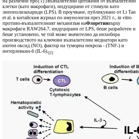
на различни про{1}}възпалителни цитокини от възпалителни
клетки (като макрофаги), индуцирани от стимули като
липополизахариди (LPS). В проучване, публикувано от Li Tan
et al. в китайския журнал по имунология през 2021 г., in vitro
противо-възпалителният механизъм на
Флоретин
върху
макрофаги RAW264.7, индуцирани от LPS, беше разработен и
беше установено, че той може значително да инхибира
производството на ключови възпалителни медиатори като
азотен оксид (NO), фактор на туморна некроза - (TNF-) и
интерлевкин-6 (IL-6).
[2]