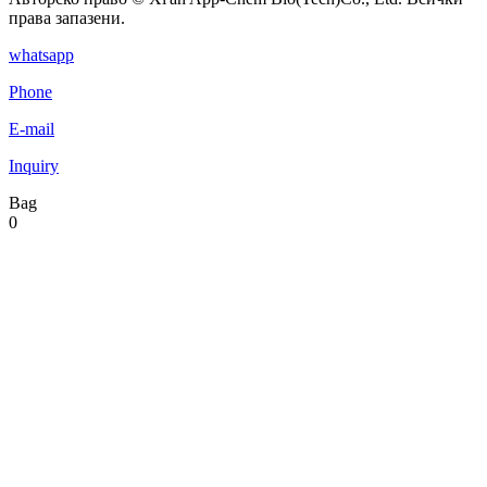
права запазени.
whatsapp
Phone
E-mail
Inquiry
Bag
0