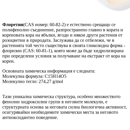
Флоретин
(CAS номер: 60-82-2) е естествено срещащо се
полифенолно съединение, разпространено главно в кората и
кореновата кора на ябълки, ягоди и някои други растения от
розоцветни в природата. Заслужава да се отбележи, че в
растенията той често съществува в своята гликозидна форма -
флоризин (CAS: 60-81-1), която може да бъде хидролизирана
при определени условия за получаване на екстракт от кора на
корен.
Основната химическа информация е следната:
Молекулна формула: C15H14O5
Молекулно тегло: 274,27 g/mol
Тази уникална химическа структура, особено множеството
фенолни хидроксилни групи в неговите молекули, е
структурната основа за неговата силна биологична активност,
осигурявайки необходимите химически места за неговото
антиоксидантно поведение.