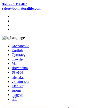
8613809190407
sales@bonnaturallife.com
Language
Български
English
Cymraeg
فارسی
Malti
slovenčina
한국어
íslenska
українська
Lietuvių
suomi
magyar
हिंदी