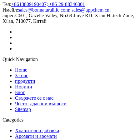
Тел:
+8613809190407; +86-29-88346301
Имейл:
sales@bonnaturallife.com
;
sales@appchem.cn
;
адрес:
C601, Gazelle Valley, No.69 Jinye RD. Xi'an Hi-tech Zone,
Xi'an, 710077, Китай
Quick Navigation
Home
За нас
продукти
Новини
Блог
Свържете се с нас
Често задавани въпроси
Sitemap
Categories
Хранителна добавка
Аромати и аромати