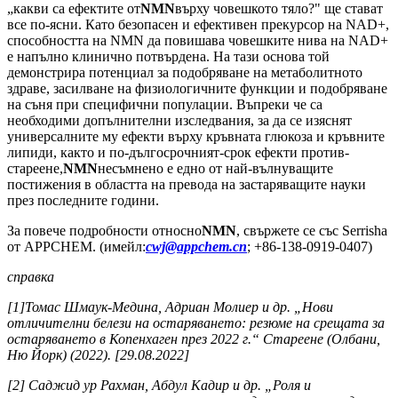
„какви са ефектите от
NMN
върху човешкото тяло?" ще стават
все по-ясни. Като безопасен и ефективен прекурсор на NAD+,
способността на NMN да повишава човешките нива на NAD+
е напълно клинично потвърдена. На тази основа той
демонстрира потенциал за подобряване на метаболитното
здраве, засилване на физиологичните функции и подобряване
на съня при специфични популации. Въпреки че са
необходими допълнителни изследвания, за да се изяснят
универсалните му ефекти върху кръвната глюкоза и кръвните
липиди, както и по-дългосрочният-срок ефекти против-
стареене,
NMN
несъмнено е едно от най-вълнуващите
постижения в областта на превода на застаряващите науки
през последните години.
За повече подробности относно
NMN
, свържете се със Serrisha
от APPCHEM. (имейл:
cwj@appchem.cn
; +86-138-0919-0407)
справка
[1]Томас Шмаук-Медина, Адриан Молиер и др. „Нови
отличителни белези на остаряването: резюме на срещата за
остаряването в Копенхаген през 2022 г.“ Стареене (Олбани,
Ню Йорк) (2022). [29.08.2022]
[2] Саджид ур Рахман, Абдул Кадир и др. „Роля и