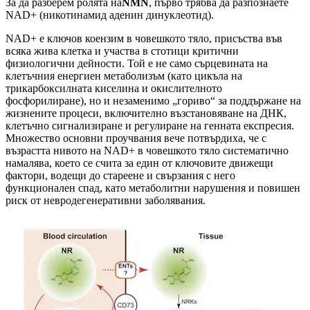
За да разберем ролята на
NMN
, първо трябва да разпознаете
NAD+ (никотинамид аденин динуклеотид).
NAD+ е ключов коензим в човешкото тяло, присъства във
всяка жива клетка и участва в стотици критични
физиологични дейности. Той е не само сърцевината на
клетъчния енергиен метаболизъм (като цикъла на
трикарбоксилната киселина и окислителното
фосфорилиране), но и незаменимо „гориво“ за поддържане на
жизнените процеси, включително възстановяване на ДНК,
клетъчно сигнализиране и регулиране на генната експресия.
Множество основни проучвания вече потвърдиха, че с
възрастта нивото на NAD+ в човешкото тяло систематично
намалява, което се счита за един от ключовите движещи
фактори, водещи до стареене и свързания с него
функционален спад, като метаболитни нарушения и повишен
риск от невродегенеративни заболявания.