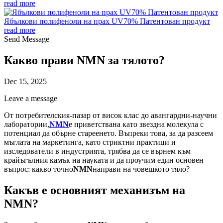
read more
Ябълкови полифеноли на прах UV70% Патентован продукт
read more
Send Message
Какво прави NMN за тялото?
Dec 15, 2025
Leave a message
От потребителския-пазар от висок клас до авангардни-научни
лаборатории,
NMN
е приветствана като звездна молекула с
потенциал да обърне стареенето. Въпреки това, за да разсеем
мъглата на маркетинга, като стриктни практици и
изследователи в индустрията, трябва да се върнем към
крайъгълния камък на науката и да проучим един основен
въпрос: какво точно
NMN
направи на човешкото тяло?
Какъв е основният механизъм на
NMN?