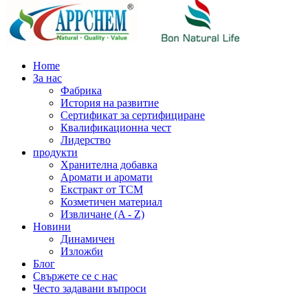
Home
За нас
Фабрика
История на развитие
Сертификат за сертифициране
Квалификационна чест
Лидерство
продукти
Хранителна добавка
Аромати и аромати
Екстракт от TCM
Козметичен материал
Извличане (A - Z)
Новини
Динамичен
Изложби
Блог
Свържете се с нас
Често задавани въпроси