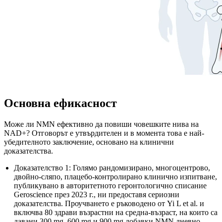
Основна ефикасност
Може ли NMN ефективно да повиши човешките нива на
NAD+? Отговорът е утвърдителен и в момента това е най-
убедителното заключение, основано на клинични
доказателства.
Доказателство 1: Голямо рандомизирано, многоцентрово,
двойно-сляпо, плацебо-контролирано клинично изпитване,
публикувано в авторитетното геронтологично списание
Geroscience през 2023 г., ни предоставя сериозни
доказателства. Проучването е ръководено от Yi L et al. и
включва 80 здрави възрастни на средна-възраст, на които са
давани 300 mg, 600 mg и 900 mg добавки NMN дневно.