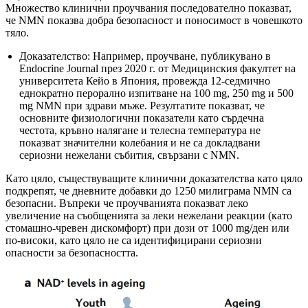
Множество клинични проучвания последователно показват,
че NMN показва добра безопасност и поносимост в човешкото
тяло.
Доказателство: Например, проучване, публикувано в
Endocrine Journal през 2020 г. от Медицинския факултет на
университета Кейо в Япония, провежда 12-седмично
еднократно перорално изпитване на 100 mg, 250 mg и 500
mg NMN при здрави мъже. Резултатите показват, че
основните физиологични показатели като сърдечна
честота, кръвно налягане и телесна температура не
показват значителни колебания и не са докладвани
сериозни нежелани събития, свързани с NMN.
Като цяло, съществуващите клинични доказателства като цяло
подкрепят, че дневните добавки до 1250 милиграма NMN са
безопасни. Въпреки че проучванията показват леко
увеличение на съобщенията за леки нежелани реакции (като
стомашно-чревен дискомфорт) при дози от 1000 mg/ден или
по-високи, като цяло не са идентифицирани сериозни
опасности за безопасността.