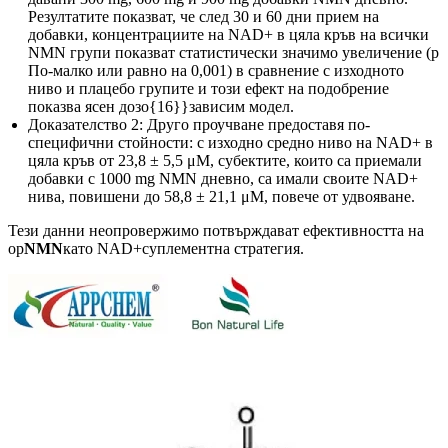
Резултатите показват, че след 30 и 60 дни прием на
добавки, концентрациите на NAD+ в цяла кръв на всички
NMN групи показват статистически значимо увеличение (p
По-малко или равно на 0,001) в сравнение с изходното
ниво и плацебо групите и този ефект на подобрение
показва ясен дозо{16}}зависим модел.
Доказателство 2: Друго проучване предоставя по-
специфични стойности: с изходно средно ниво на NAD+ в
цяла кръв от 23,8 ± 5,5 μM, субектите, които са приемали
добавки с 1000 mg NMN дневно, са имали своите NAD+
нива, повишени до 58,8 ± 21,1 μM, повече от удвояване.
Тези данни неопровержимо потвърждават ефективността на
ор
NMN
като NAD+суплементна стратегия.