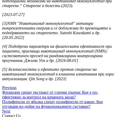
потенциални механизми на никотинамид мононуклеотид при
стареене.“ Стареене и болести (2023).
[2023-07-27]
[3]NMN "Никотинамид мононуклеотид" активира
вътреклетъчната енергия и се доближава до превенцията и
подобряването на стареенето. Satoshi Kawakami и др.
[20.05.2022]
[4] Подобрени параметри на физическата ефективност при
пациенти, приемащи никотинамид мононуклеотид (NMN):
систематичен преглед на рандомизирани контролирани
проучвания. Джими Уен и др. [2024-08-01]
[5] Безопасността и ефектите против стареене на
никотинамид мононуклеотид в клинични изпитвания при хора:
актуализация. Qin Song и др. [2023]
Previous
Флоризин срещу екстракт от горчив пъпеш: Кое е по-
ефективно за контрол на кръвната захар?
Полифеноли от ябълка срещу полифеноли от какао: Кое
отговаря по-добре на функционалните съставки?
Next
Contact Us