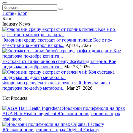
Home
/
Блог
Блог
Industry News
Флоризин срещу екстракт от горчив пъпеш: Кое е по-
ефективно за контрол на кръ...
Apr 01, 2026
Екстракт от гинко билоба срещу фосфатидилсерин: Кое
поддържа по-добре когнити...
Mar 23, 2026
Флоризин срещу екстракт от зелен чай: Коя съставка
поддържа по-добър метаболи...
Mar 27, 2026
Hot Products
AGA Hair Health Ingredient Ябълкови полифеноли на прах
read more
Ябълкови полифеноли на прах Original Factaory