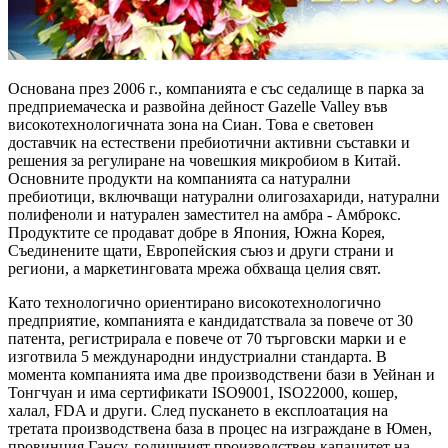
Основана през 2006 г., компанията е със седалище в парка за
предприемаческа и развойна дейност Gazelle Valley във
високотехнологичната зона на Сиан. Това е световен
доставчик на естествени пребиотични активни съставки и
решения за регулиране на човешкия микробиом в Китай.
Основните продукти на компанията са натурални
пребиотици, включващи натурални олигозахариди, натурални
полифеноли и натурален заместител на амбра - Амброкс.
Продуктите се продават добре в Япония, Южна Корея,
Съединените щати, Европейския съюз и други страни и
региони, а маркетинговата мрежа обхваща целия свят.
Като технологично ориентирано високотехнологично
предприятие, компанията е кандидатствала за повече от 30
патента, регистрирала е повече от 70 търговски марки и е
изготвила 5 международни индустриални стандарта. В
момента компанията има две производствени бази в Уейнан и
Тонгчуан и има сертификати ISO9001, ISO22000, кошер,
халал, FDA и други. След пускането в експлоатация на
третата производствена база в процес на изграждане в Юмен,
провинция Гансу, годишният производствен капацитет на