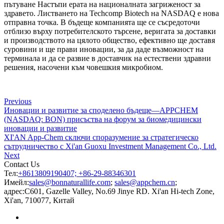
пътуване Настъпи ерата на националната загриженост за
здравето. Листването на Techcomp Biotech на NASDAQ е нова
отправна точка. В бъдеще компанията ще се съсредоточи
отблизо върху потребителското търсене, веригата за доставки
и производството на цялото общество, ефективно ще доставя
суровини и ще прави иновации, за да даде възможност на
терминала и да се развие в доставчик на естествени здравни
решения, насочени към човешкия микробиом.
Previous
Иновации и развитие за споделено бъдеще—APPCHEM
(NASDAQ: BON) присъства на форум за биомедицински
иновации и развитие
XI'AN App-Chem сключи споразумение за стратегическо
сътрудничество с Xi'an Guoxu Investment Management Co., Ltd.
Next
Contact Us
Тел:
+8613809190407; +86-29-88346301
Имейл:
sales@bonnaturallife.com
;
sales@appchem.cn
;
адрес:
C601, Gazelle Valley, No.69 Jinye RD. Xi'an Hi-tech Zone,
Xi'an, 710077, Китай