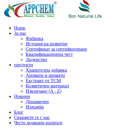
Home
За нас
Фабрика
История на развитие
Сертификат за сертифициране
Квалификационна чест
Лидерство
продукти
Хранителна добавка
Аромати и аромати
Екстракт от TCM
Козметичен материал
Извличане (A - Z)
Новини
Динамичен
Изложби
Блог
Свържете се с нас
Често задавани въпроси