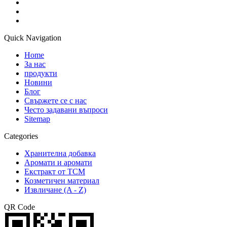
Quick Navigation
Home
За нас
продукти
Новини
Блог
Свържете се с нас
Често задавани въпроси
Sitemap
Categories
Хранителна добавка
Аромати и аромати
Екстракт от TCM
Козметичен материал
Извличане (A - Z)
QR Code