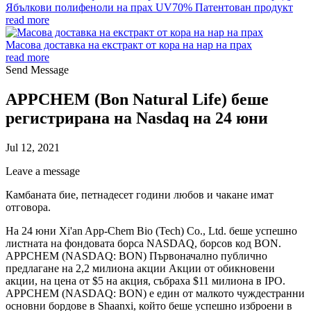
Ябълкови полифеноли на прах UV70% Патентован продукт
read more
Масова доставка на екстракт от кора на нар на прах
read more
Send Message
APPCHEM (Bon Natural Life) беше
регистрирана на Nasdaq на 24 юни
Jul 12, 2021
Leave a message
Камбаната бие, петнадесет години любов и чакане имат
отговора.
На 24 юни Xi'an App-Chem Bio (Tech) Co., Ltd. беше успешно
листната на фондовата борса NASDAQ, борсов код BON.
APPCHEM (NASDAQ: BON) Първоначално публично
предлагане на 2,2 милиона акции Акции от обикновени
акции, на цена от $5 на акция, събраха $11 милиона в IPO.
APPCHEM (NASDAQ: BON) е един от малкото чуждестранни
основни бордове в Shaanxi, който беше успешно изброени в