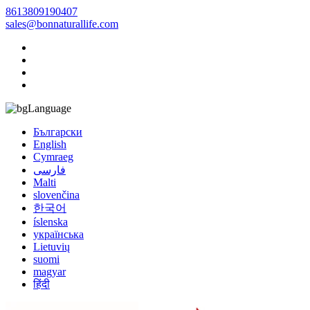
8613809190407
sales@bonnaturallife.com
Language
Български
English
Cymraeg
فارسی
Malti
slovenčina
한국어
íslenska
українська
Lietuvių
suomi
magyar
हिंदी