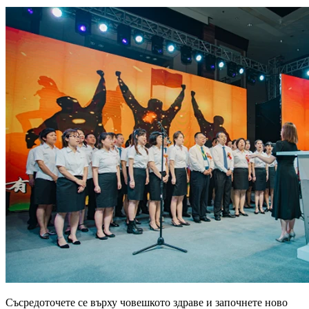
Съсредоточете се върху човешкото здраве и започнете ново