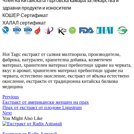
Член на Китайската търговска камара за лекарства и
здравни продукти и износители
КОШЕР Сертификат
ХАЛАЛ сертификат
Hot Tags: екстракт от салвия милтиориза, производители,
фабрика, натурален, хранителна добавка, козметичен
материал, хранителен материал пребиотици здраве на червата,
вкус и аромат, хранителен материал пребиотици здраве на
червата, естествено окисление, екстракт от ябълка естествено
окисление, екстракти от традиционна китайска билкова
медицина
Previous
Екстракт от американски женшен на прах
Прах от екстракт от плодове Ligustrum
Next
You Might Also Like
Екстракт от Radix Astragali