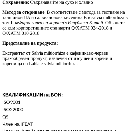
Съхранение
: Съхранявайте на сухо и хладно
Метод за откриване
: В съответствие с метода за тестване на
таншинон IIA и салвианолова киселина B в salvia miltiorrhiza в
том I на
Фармакопея на хората
'
s Република Китай
. Обърнете
се към корпоративните стандарти Q/XATM 024-2018 и
Q/XATM 010-2018.
Представяне на продукта:
Екстрактът от Salvia miltiorrhiza е кафеникаво-червен
прахообразен продукт, извлечен от изсушени корени и
коренища на Labiate salvia miltiorrhiza.
КВАЛИФИКАЦИИ на BON:
ISO9001
ISO22000
QS
Член на IFEAT