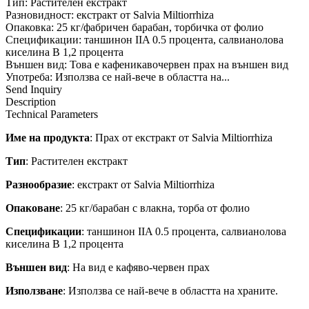
Тип: Растителен екстракт
Разновидност: екстракт от Salvia Miltiorrhiza
Опаковка: 25 кг/фабричен барабан, торбичка от фолио
Спецификации: таншинон IIA 0.5 процента, салвианолова
киселина B 1,2 процента
Външен вид: Това е кафеникавочервен прах на външен вид
Употреба: Използва се най-вече в областта на...
Send Inquiry
Description
Technical Parameters
Име на продукта
: Прах от екстракт от Salvia Miltiorrhiza
Тип
: Растителен екстракт
Разнообразие
: екстракт от Salvia Miltiorrhiza
Опаковане
: 25 кг/барабан с влакна, торба от фолио
Спецификации
: таншинон IIA 0.5 процента, салвианолова
киселина B 1,2 процента
Външен вид
: На вид е кафяво-червен прах
Използване
: Използва се най-вече в областта на храните.