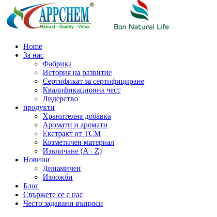
Home
За нас
Фабрика
История на развитие
Сертификат за сертифициране
Квалификационна чест
Лидерство
продукти
Хранителна добавка
Аромати и аромати
Екстракт от TCM
Козметичен материал
Извличане (A - Z)
Новини
Динамичен
Изложби
Блог
Свържете се с нас
Често задавани въпроси