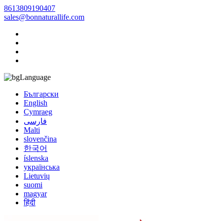
8613809190407
sales@bonnaturallife.com
Language
Български
English
Cymraeg
فارسی
Malti
slovenčina
한국어
íslenska
українська
Lietuvių
suomi
magyar
हिंदी