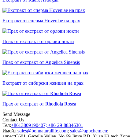
Екстракт от сперма Hoveniae на прах
Прах от екстракт от орлови нокти
Прах от екстракт от Angelica Sinensis
Екстракт от сибирски женшен на прах
Прах от екстракт от Rhodiola Rosea
Send Message
Contact Us
Тел:
+8613809190407; +86-29-88346301
Имейл:
sales@bonnaturallife.com
;
sales@appchem.cn
;
адрес:
C601, Gazelle Valley, No.69 Jinye RD. Xi'an Hi-tech Zone,