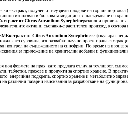
ески екстракт, получен от неузрели плодове на горчив портокал 
ционно използван в билковата медицина за насърчаване на хран
Екстракт от Citrus Aurantium Synephrine
различни приложения в
бележителните активни съставки-с растителен произход в сектора
HEM
Екстракт от Citrus Aurantium Synephrine
се фокусира специ
окал като суровина, използвайки научно проектирана екстракция
ран контрол на съдържанието на синефрин. По време на производс
изисквания за приложение на хранителни добавки и функционал
вя под формата на прах, като предлага отлична течливост, съвме
ли, таблетки, прахове и продукти за спортно хранене. В практ
глото, енергийна подкрепа, спортно хранене и метаболитно здрав
ри на различни пазарни изисквания за разработване на функциона