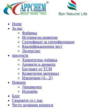
Home
За нас
Фабрика
История на развитие
Сертификат за сертифициране
Квалификационна чест
Лидерство
продукти
Хранителна добавка
Аромати и аромати
Екстракт от TCM
Козметичен материал
Извличане (A - Z)
Новини
Динамичен
Изложби
Блог
Свържете се с нас
Често задавани въпроси