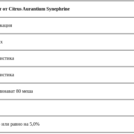
 от Citrus Aurantium Synephrine
кация
ах
истика
истика
инават 80 меша
 или равно на 5,0%