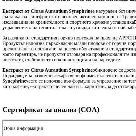
Екстракт от Citrus Aurantium Synephrine
е натурален ботанич
съставка със синефрин като основен активен компонент. Тради
изследвания на хранителното и спортното хранене установиха
управлението на теглото. Това го утвърди като една от най-за
За разлика от стандартния горчив портокал на прах, на APPC
Продуктът използва първокласни млади плодове от горчив порт
пречистване за постигане на целево обогатяване и стандартизи
която гарантира, че продуктът отговаря на професионалните 
чистотата, стабилността и консистенцията на партидите.
Екстракт от Citrus Aurantium Synephrine
обикновено се доста
Подходящ е за различни лекарствени форми, включително капсу
Synephrine
често се използва във формули за управление на те
като кофеин, екстракт от зелен чай и L-карнитин, за да отгово
Сертификат за анализ (COA)
Обща информация