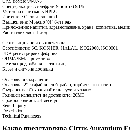
CAS номер: 94-07-5
Спецификация: синефрин (чистота) 98%
Метод на изпитване: HPLC
Източник: Citrus aurantium L
Външен вид: Мръсно{0}}бял прах
Приложение: напитки, здравеопазване, храна, козметика, меди
Растителна част: Плод
Сертифициране и съответствие
Сертификати: SC, KOSHER, HALAL, ISO22000, ISO9001
FDA регистрирана фабрика
ODM/OEM: Приемливо
Не е за продажба на частни лица
Бърза и сигурна доставка
Опаковка и съхранение
Опаковка: 25 кг/фабричен барабан, торбичка от фолио
Съхранение: Съхранявайте на сухо и хладно
Годишен капацитет на доставките: 20MT
Срок на годност: 24 месеца
Send Inquiry
Description
Technical Parameters
Какво представлява Citrus Aurantium Ex