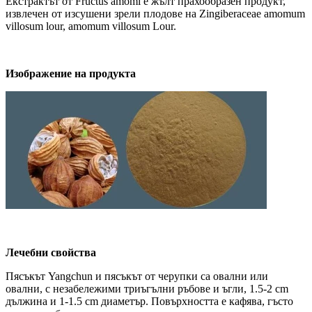
Екстрактът от Fructus amomi е жълт прахообразен продукт,
извлечен от изсушени зрели плодове на Zingiberaceae amomum
villosum lour, amomum villosum Lour.
Изображение на продукта
Лечебни свойства
Пясъкът Yangchun и пясъкът от черупки са овални или
овални, с незабележими триъгълни ръбове и ъгли, 1.5-2 cm
дължина и 1-1.5 cm диаметър. Повърхността е кафява, гъсто