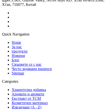
адрес:
C601, Gazelle Valley, No.69 Jinye RD. Xi'an Hi-tech Zone,
Xi'an, 710077, Китай
Quick Navigation
Home
За нас
продукти
Новини
Блог
Свържете се с нас
Често задавани въпроси
Sitemap
Categories
Хранителна добавка
Аромати и аромати
Екстракт от TCM
Козметичен материал
Извличане (A - Z)