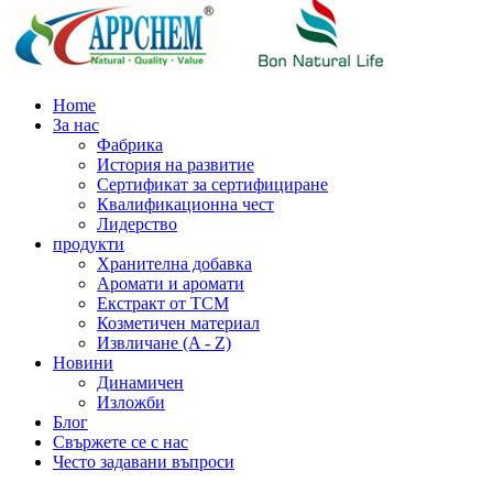
Home
За нас
Фабрика
История на развитие
Сертификат за сертифициране
Квалификационна чест
Лидерство
продукти
Хранителна добавка
Аромати и аромати
Екстракт от TCM
Козметичен материал
Извличане (A - Z)
Новини
Динамичен
Изложби
Блог
Свържете се с нас
Често задавани въпроси