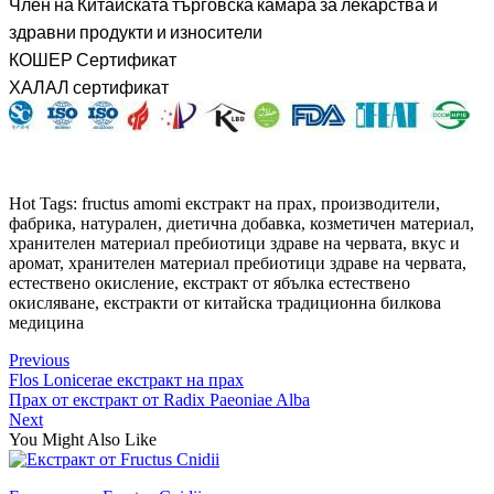
Член на Китайската търговска камара за лекарства и
здравни продукти и износители
КОШЕР Сертификат
ХАЛАЛ сертификат
Hot Tags: fructus amomi екстракт на прах, производители,
фабрика, натурален, диетична добавка, козметичен материал,
хранителен материал пребиотици здраве на червата, вкус и
аромат, хранителен материал пребиотици здраве на червата,
естествено окисление, екстракт от ябълка естествено
окисляване, екстракти от китайска традиционна билкова
медицина
Previous
Flos Lonicerae екстракт на прах
Прах от екстракт от Radix Paeoniae Alba
Next
You Might Also Like