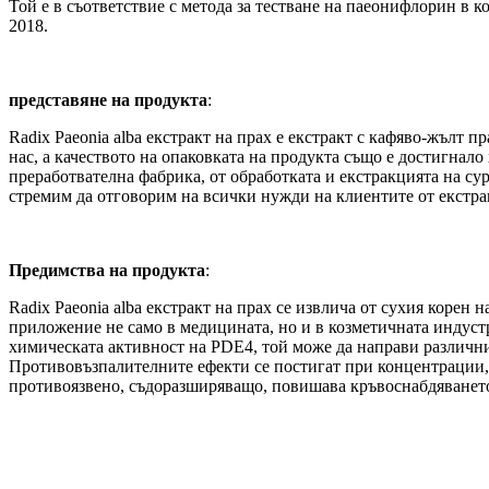
Той е в съответствие с метода за тестване на паеонифлорин в кор
2018.
представяне на продукта
:
Radix Paeonia alba екстракт на прах е екстракт с кафяво-жълт 
нас, а качеството на опаковката на продукта също е достигнало 
преработвателна фабрика, от обработката и екстракцията на су
стремим да отговорим на всички нужди на клиентите от екстракт
Предимства на продукта
:
Radix Paeonia alba екстракт на прах се извлича от сухия корен 
приложение не само в медицината, но и в козметичната индустр
химическата активност на PDE4, той може да направи различн
Противовъзпалителните ефекти се постигат при концентрации, 
противоязвено, съдоразширяващо, повишава кръвоснабдяването