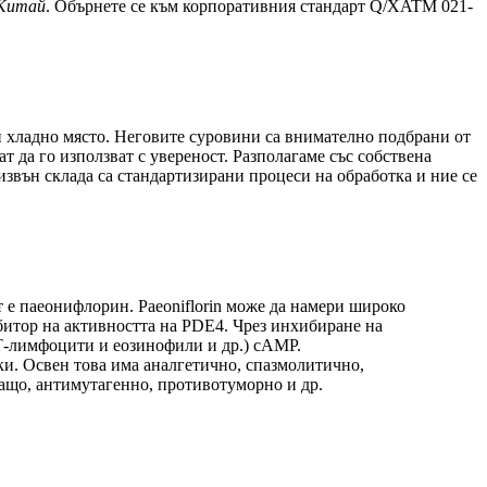
 Китай
. Обърнете се към корпоративния стандарт Q/XATM 021-
о и хладно място. Неговите суровини са внимателно подбрани от
ат да го използват с увереност. Разполагаме със собствена
извън склада са стандартизирани процеси на обработка и ние се
нт е паеонифлорин. Paeoniflorin може да намери широко
ибитор на активността на PDE4. Чрез инхибиране на
Т-лимфоцити и еозинофили и др.) сАМР.
и. Освен това има аналгетично, спазмолитично,
ащо, антимутагенно, противотуморно и др.