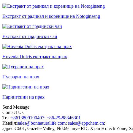
Екстракт от радикал и коренище на Notoginseng
Екстракт от градински чай
Hovenia Dulcis екстракт на прах
Пуерарин на прах
Нарингенин на прах
Send Message
Contact Us
Тел:
+8613809190407; +86-29-88346301
Имейл:
sales@bonnaturallife.com
;
sales@appchem.cn
;
адрес:
C601, Gazelle Valley, No.69 Jinye RD. Xi'an Hi-tech Zone, X