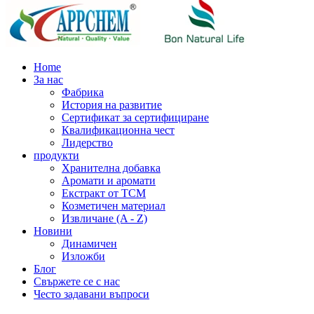
Home
За нас
Фабрика
История на развитие
Сертификат за сертифициране
Квалификационна чест
Лидерство
продукти
Хранителна добавка
Аромати и аромати
Екстракт от TCM
Козметичен материал
Извличане (A - Z)
Новини
Динамичен
Изложби
Блог
Свържете се с нас
Често задавани въпроси