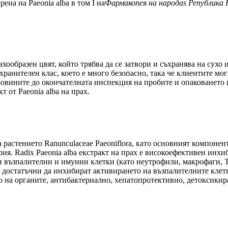
ена на Paeonia alba в том I на
Фармакопея на народа
s Република
прахообразен цвят, който трябва да се затвори и съхранява на сух
хранителен клас, което е много безопасно, така че клиентите мог
ровините до окончателната инспекция на пробите и опаковането 
 от Paeonia alba на прах.
на растението Ranunculaceae Paeoniflora, като основният компоне
ия. Radix Paeonia alba екстракт на прах е високоефективен инх
и възпалителни и имунни клетки (като неутрофили, макрофаги, 
достатъчни да инхибират активирането на възпалителните клетк
 на органите, антибактериално, хепатопротективно, детоксикир