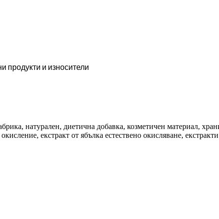
ни продукти и износители
 фабрика, натурален, диетична добавка, козметичен материал, хра
 окисление, екстракт от ябълка естествено окисляване, екстрак