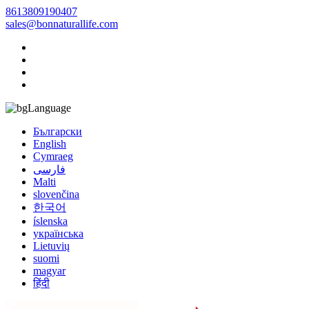
8613809190407
sales@bonnaturallife.com
Language
Български
English
Cymraeg
فارسی
Malti
slovenčina
한국어
íslenska
українська
Lietuvių
suomi
magyar
हिंदी