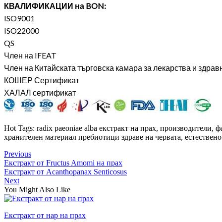
КВАЛИФИКАЦИИ на BON:
ISO9001
ISO22000
QS
Член на IFEAT
Член на Китайската търговска камара за лекарства и здрав
КОШЕР Сертификат
ХАЛАЛ сертификат
Hot Tags: radix paeoniae alba екстракт на прах, производители,
хранителен материал пребиотици здраве на червата, естествено
Previous
Екстракт от Fructus Amomi на прах
Екстракт от Acanthopanax Senticosus
Next
You Might Also Like
Екстракт от нар на прах