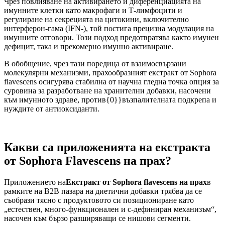
Чрез повлияване на активирането и диференциацията на
имунните клетки като макрофаги и Т-лимфоцити и
регулиране на секрецията на цитокини, включително
интерферон-гама (IFN-), той постига прецизна модулация на
имунните отговори. Този подход предотвратява както имунен
дефицит, така и прекомерно имунно активиране.
В обобщение, чрез тази поредица от взаимосвързани
молекулярни механизми, прахообразният екстракт от Sophora
flavescens осигурява стабилна от научна гледна точка опция за
суровина за разработване на хранителни добавки, насочени
към имунното здраве, против{0}}възпалителната подкрепа и
нуждите от антиоксиданти.
Какви са приложенията на екстракта
от Sophora Flavescens на прах?
Приложението на
Екстракт от Sophora flavescens на прах
в
рамките на B2B пазара на диетични добавки трябва да се
съобрази тясно с продуктовото си позициониране като
„естествен, много-функционален и с-дефиниран механизъм“,
насочен към бързо разширяващи се нишови сегменти.