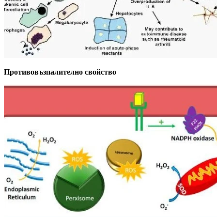
Противовъзпалително свойство