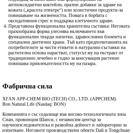
антиоксидантни коктейли, орални добавки за здраве на
кожата („красота отвътре“) или холистични продукти-за
повишаване на жизнеността. Помага в борбата с
оксидативния стрес и поддържа клетъчното здраве.
Представена функционална хранителна съставка: Неговата
прахообразна форма улеснява включването във
функционални твърди напитки, здравословни блокчета и
специални диетични храни. Тъй като предпочитанията на
потребителите за чисти етикети и натурални-съставки на
растителна основа нарастват, статусът му на екстракт от
традиционно лечебно и годно за консумация растение
повишава привлекателността му на пазара.
Фабрична сила
XI'AN APP-CHEM BIO (TECH) CO., LTD. (APPCHEM)
Bon Natural Life (Nasdaq: BON)
Компанията е със седалище във високо-технологичната зона
Сиан, провинция Шанси, с независим център за
научноизследователска и развойна дейност и лаборатории за
изпитване. Неговите производствени обекти Dali и Tongchuan