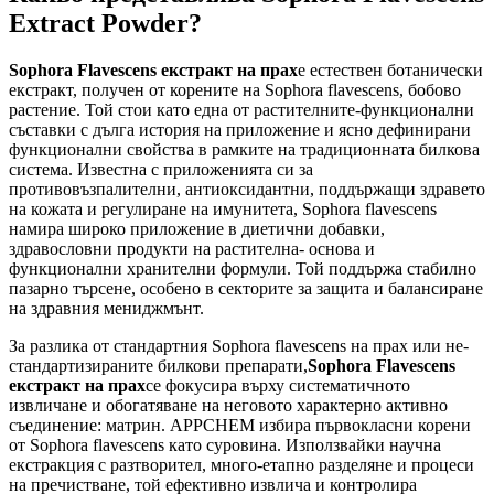
Extract Powder?
Sophora Flavescens екстракт на прах
е естествен ботанически
екстракт, получен от корените на Sophora flavescens, бобово
растение. Той стои като една от растителните-функционални
съставки с дълга история на приложение и ясно дефинирани
функционални свойства в рамките на традиционната билкова
система. Известна с приложенията си за
противовъзпалителни, антиоксидантни, поддържащи здравето
на кожата и регулиране на имунитета, Sophora flavescens
намира широко приложение в диетични добавки,
здравословни продукти на растителна- основа и
функционални хранителни формули. Той поддържа стабилно
пазарно търсене, особено в секторите за защита и балансиране
на здравния мениджмънт.
За разлика от стандартния Sophora flavescens на прах или не-
стандартизираните билкови препарати,
Sophora Flavescens
екстракт на прах
се фокусира върху систематичното
извличане и обогатяване на неговото характерно активно
съединение: матрин. APPCHEM избира първокласни корени
от Sophora flavescens като суровина. Използвайки научна
екстракция с разтворител, много-етапно разделяне и процеси
на пречистване, той ефективно извлича и контролира