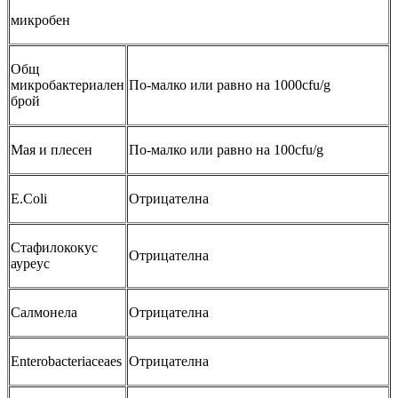
микробен
Общ
микробактериален
По-малко или равно на 1000cfu/g
брой
Мая и плесен
По-малко или равно на 100cfu/g
E.Coli
Отрицателна
Стафилококус
Отрицателна
ауреус
Салмонела
Отрицателна
Enterobacteriaceaes
Отрицателна