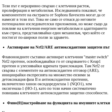
Този път е неразривно свързан с клетъчния растеж,
пролиферация и метаболизъм. Изследванията показват, че
компонентите на екстракта от Sophora flavescens могат да се
намесят в този път. Това не само се отнася до неговите
потенциални изследователски приложения, но може също да
повлияе на клетъчния енергиен метаболизъм и адаптирането
към стреса, представлявайки един механизъм, чрез който се
постигат по-широки ползи за здравето.
Активиране на Nrf2/ARE антиоксидантния защитен път
Флавоноидните съставки активират клетъчния "master switch"
Nrf2 протеин, освобождавайки го от свързването с Keap1
протеин и улеснявайки ядрената транслокация. Там Nrf2 се
свързва с елементите на антиоксидантен отговор (ARE),
инициирайки експресията на множество ензими за
детоксикация фаза II и антиоксидантни протеини,
включително хинон оксидоредуктаза 1 (NQO1), хем
оксигеназа-1 (HO-1), като по този начин систематично
повишава клетъчните антиоксидантни защитни способности.
Фино{0}}настройване на функцията на имунните клетки