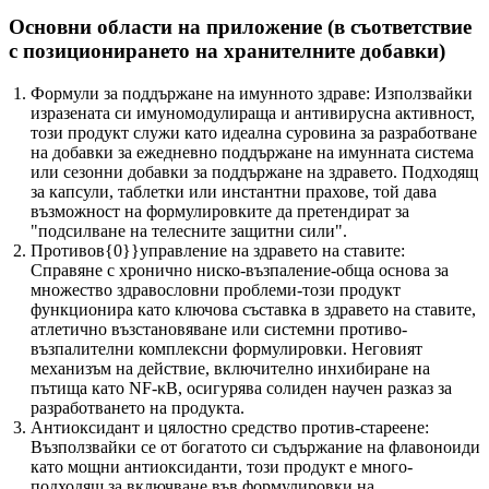
Основни области на приложение (в съответствие
с позиционирането на хранителните добавки)
Формули за поддържане на имунното здраве: Използвайки
изразената си имуномодулираща и антивирусна активност,
този продукт служи като идеална суровина за разработване
на добавки за ежедневно поддържане на имунната система
или сезонни добавки за поддържане на здравето. Подходящ
за капсули, таблетки или инстантни прахове, той дава
възможност на формулировките да претендират за
"подсилване на телесните защитни сили".
Противов{0}}управление на здравето на ставите:
Справяне с хронично ниско-възпаление-обща основа за
множество здравословни проблеми-този продукт
функционира като ключова съставка в здравето на ставите,
атлетично възстановяване или системни противо-
възпалителни комплексни формулировки. Неговият
механизъм на действие, включително инхибиране на
пътища като NF-κB, осигурява солиден научен разказ за
разработването на продукта.
Антиоксидант и цялостно средство против-стареене:
Възползвайки се от богатото си съдържание на флавоноиди
като мощни антиоксиданти, този продукт е много-
подходящ за включване във формулировки на