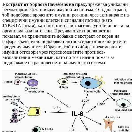
Екстракт от Sophora flavescens на прах
упражнява уникални
регулаторни ефекти върху имунната система. От една страна,
той подобрява вродените имунни реакции чрез активиране на
специфични имунни клетки и сигнални пътища (като
JAK/STAT пътя), като по този начин засилва устойчивостта на
организма към патогени. Проучванията при животни
показват, че хранителните добавки с екстракт от корен на
софора значително подобряват антиоксидантния капацитет и
вродения имунитет. Обратно, той инхибира прекомерните
имунни отговори чрез гореспоменатите противов-
възпалителни механизми, като по този начин помага за
поддържане на равновесието на имунната система.