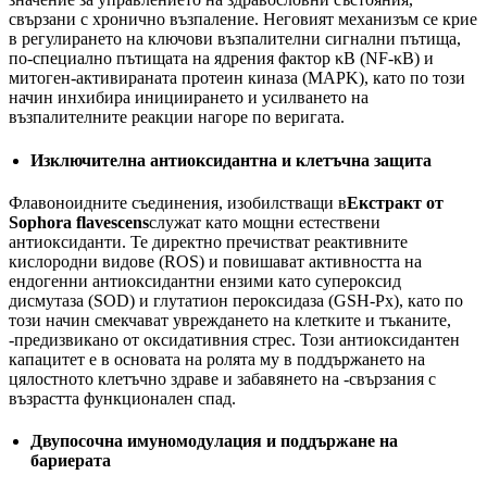
свързани с хронично възпаление. Неговият механизъм се крие
в регулирането на ключови възпалителни сигнални пътища,
по-специално пътищата на ядрения фактор κB (NF-κB) и
митоген-активираната протеин киназа (MAPK), като по този
начин инхибира инициирането и усилването на
възпалителните реакции нагоре по веригата.
Изключителна антиоксидантна и клетъчна защита
Флавоноидните съединения, изобилстващи в
Екстракт от
Sophora flavescens
служат като мощни естествени
антиоксиданти. Те директно пречистват реактивните
кислородни видове (ROS) и повишават активността на
ендогенни антиоксидантни ензими като супероксид
дисмутаза (SOD) и глутатион пероксидаза (GSH-Px), като по
този начин смекчават увреждането на клетките и тъканите,
-предизвикано от оксидативния стрес. Този антиоксидантен
капацитет е в основата на ролята му в поддържането на
цялостното клетъчно здраве и забавянето на -свързания с
възрастта функционален спад.
Двупосочна имуномодулация и поддържане на
бариерата