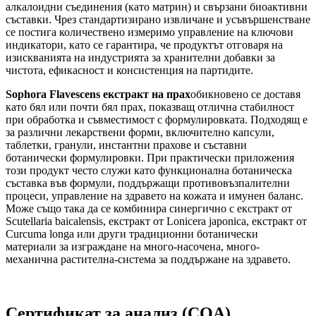
алкалоидни съединения (като матрин) и свързани биоактивни
съставки. Чрез стандартизирано извличане и усъвършенстване
се постига количествено измеримо управление на ключови
индикатори, като се гарантира, че продуктът отговаря на
изискванията на индустрията за хранителни добавки за
чистота, ефикасност и консистенция на партидите.
Sophora Flavescens екстракт на прах
обикновено се доставя
като бял или почти бял прах, показващ отлична стабилност
при обработка и съвместимост с формулировката. Подходящ е
за различни лекарствени форми, включително капсули,
таблетки, гранули, инстантни прахове и съставни
ботанически формулировки. При практически приложения
този продукт често служи като функционална ботаническа
съставка във формули, поддържащи противовъзпалителни
процеси, управление на здравето на кожата и имунен баланс.
Може също така да се комбинира синергично с екстракт от
Scutellaria baicalensis, екстракт от Lonicera japonica, екстракт от
Curcuma longa или други традиционни ботанически
материали за изграждане на много-насочена, много-
механична растителна-система за поддържане на здравето.
Сертификат за анализ (COA)