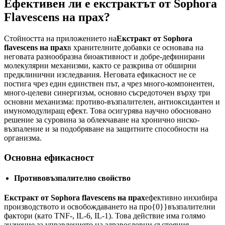
Ефективен ли е екстрактът от Sophora
Flavescens на прах?
Стойността на приложението на
Екстракт от Sophora
flavescens на прах
в хранителните добавки се основава на
неговата разнообразна биоактивност и добре-дефинирани
молекулярни механизми, както се разкрива от обширни
предклинични изследвания. Неговата ефикасност не се
постига чрез един единствен път, а чрез много-компонентен,
много-целеви синергизъм, основно съсредоточен върху три
основни механизма: противо-възпалителен, антиоксидантен и
имуномодулиращ ефект. Това осигурява научно обосновано
решение за суровина за облекчаване на хронично ниско-
възпаление и за подобряване на защитните способности на
организма.
Основна ефикасност
Противовъзпалително свойство
Екстракт от Sophora flavescens на прах
ефективно инхибира
производството и освобождаването на про{0}}възпалителни
фактори (като TNF-, IL-6, IL-1). Това действие има голямо
значение за управлението на здравословни състояния,