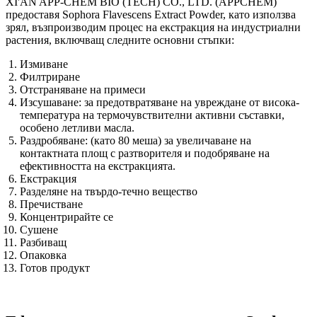
XI'AN APP-CHEM BIO (TECH) CO., LTD. (APPCHEM)
предоставя Sophora Flavescens Extract Powder, като използва
зрял, възпроизводим процес на екстракция на индустриални
растения, включващ следните основни стъпки:
Измиване
Филтриране
Отстраняване на примеси
Изсушаване: за предотвратяване на увреждане от висока-
температура на термочувствителни активни съставки,
особено летливи масла.
Раздробяване: (като 80 меша) за увеличаване на
контактната площ с разтворителя и подобряване на
ефективността на екстракцията.
Екстракция
Разделяне на твърдо-течно вещество
Пречистване
Концентрирайте се
Сушене
Разбиващ
Опаковка
Готов продукт