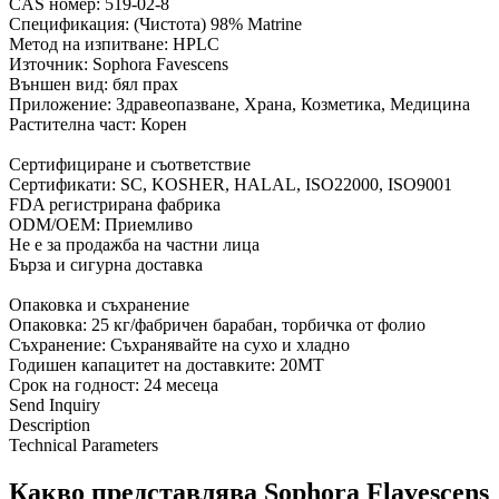
CAS номер: 519-02-8
Спецификация: (Чистота) 98% Matrine
Метод на изпитване: HPLC
Източник: Sophora Favescens
Външен вид: бял прах
Приложение: Здравеопазване, Храна, Козметика, Медицина
Растителна част: Корен
Сертифициране и съответствие
Сертификати: SC, KOSHER, HALAL, ISO22000, ISO9001
FDA регистрирана фабрика
ODM/OEM: Приемливо
Не е за продажба на частни лица
Бърза и сигурна доставка
Опаковка и съхранение
Опаковка: 25 кг/фабричен барабан, торбичка от фолио
Съхранение: Съхранявайте на сухо и хладно
Годишен капацитет на доставките: 20MT
Срок на годност: 24 месеца
Send Inquiry
Description
Technical Parameters
Какво представлява Sophora Flavescens