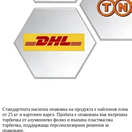
Стандартната насипна опаковка на продукта е найлонов плик
от 25 кг и картонен варел. Пробата е опакована във вътрешна
торбичка от алуминиево фолио и външна пластмасова
торбичка, поддържаща персонализирани решения за
опаковане.