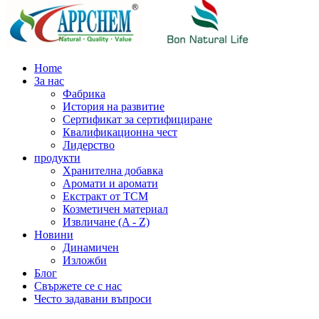
Home
За нас
Фабрика
История на развитие
Сертификат за сертифициране
Квалификационна чест
Лидерство
продукти
Хранителна добавка
Аромати и аромати
Екстракт от TCM
Козметичен материал
Извличане (A - Z)
Новини
Динамичен
Изложби
Блог
Свържете се с нас
Често задавани въпроси