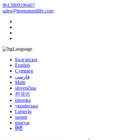
8613809190407
sales@bonnaturallife.com
Language
Български
English
Cymraeg
فارسی
Malti
slovenčina
한국어
íslenska
українська
Lietuvių
suomi
magyar
हिंदी