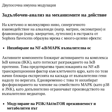
Двупосочна имунна модулация
Задълбочен-анализ на механизмите на действие
На клетъчно и молекулярно ниво, синергичното
взаимодействие на алкалоиди (напр. матрин, оксиматрин) и
флавоноиди (напр. кверцетин, лутеолин) в екстракта от
Sophora flavescens образува мрежа с много-целеви ефекти:
Инхибиране на NF-κB/MAPK възпалителна ос
Активните компоненти блокират активирането на комплекса
IκB киназа (IKK), като потискат разграждането на IκB
протеини. Това предотвратява транслокацията на NF-κB
транскрипционния фактор към клетъчното ядро, като по този
начин блокира експресията на каскада от възпалителни гени
надолу по веригата. Едновременно с това те инхибират
фосфорилирането на членове на семейството MAPK (като p38
и JNK), като допълнително ограничават производството на
възпалителни медиатори.
Модулиране на PI3K/Akt/mTOR преживяемост и
метаболитен път