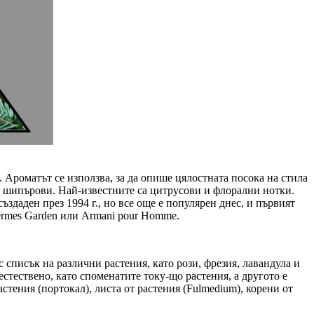
. Ароматът се използва, за да опише цялостната посока на стила
и шипърови. Най-известните са цитрусови и флорални нотки.
ъздаден през 1994 г., но все още е популярен днес, и първият
ermes Garden или Armani pour Homme.
списък на различни растения, като рози, фрезия, лавандула и
стествено, като споменатите току-що растения, а другото е
тения (портокал), листа от растения (Fulmedium), корени от