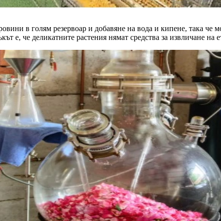
овини в голям резервоар и добавяне на вода и кипене, така че м
ъкът е, че деликатните растения нямат средства за извличане на 