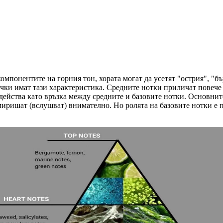
мпонентите на горния тон, хората могат да усетят "острия", "бъ
сички имат тази характеристика. Средните нотки приличат повече
ой действа като връзка между средните и базовите нотки. Основни
омиришат (вслушват) внимателно. Но ролята на базовите нотки е 