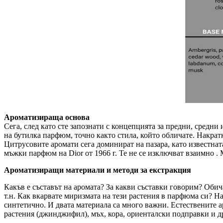
Ароматизираща основа
Сега, след като сте запознати с концепцията за предни, средни 
на бутилка парфюм, точно както стила, който обличате. Накра
Цитрусовите аромати сега доминират на пазара, като известната 
мъжки парфюм на Dior от 1966 г. Те не се изключват взаимно .
Ароматизиращи материали и методи за екстракция
Какъв е съставът на аромата? За какви съставки говорим? Обич
т.н. Как вкарвате миризмата на тези растения в парфюма си? На
синтетично. И двата материала са много важни. Естествените а
растения (джинджифил), мъх, кора, ориенталски подправки и д