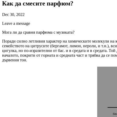
Как да смесите парфюм?
Dec 30, 2022
Leave a message
Мога ли да сравня парфюма с музиката?
Поради силно летливия характер на химическите молекули на ко
семейството на цитрусите (бергамот, лимон, нероли, и т.н.), в
цигулка, но по-изразителни от бас. и в средата и в средата. Т
началото, покрити от горната и средната част и трябва да се п
дървения тон.