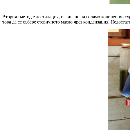
Вторият метод е дестилация, изливане на голямо количество сур
това да се събере етеричното масло чрез кондензация. Недостат