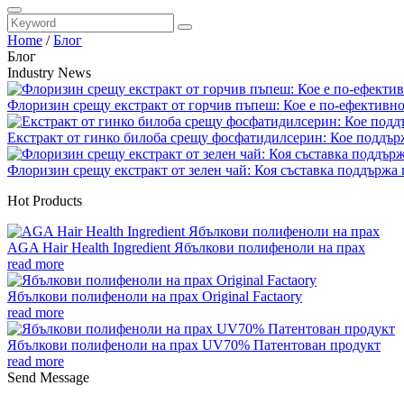
Home
/
Блог
Блог
Industry News
Флоризин срещу екстракт от горчив пъпеш: Кое е по-ефективно з
Екстракт от гинко билоба срещу фосфатидилсерин: Кое поддърж
Флоризин срещу екстракт от зелен чай: Коя съставка поддържа 
Hot Products
AGA Hair Health Ingredient Ябълкови полифеноли на прах
read more
Ябълкови полифеноли на прах Original Factaory
read more
Ябълкови полифеноли на прах UV70% Патентован продукт
read more
Send Message