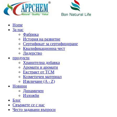
Home
За нас
Фабрика
История на развитие
Сертификат за сертифициране
Квалификационна чест
Лидерство
продукти
Хранителна добавка
Аромати и аромати
Екстракт от TCM
Козметичен материал
Извличане (A - Z)
Новини
Динамичен
Изложби
Блог
Свържете се с нас
Често задавани въпроси