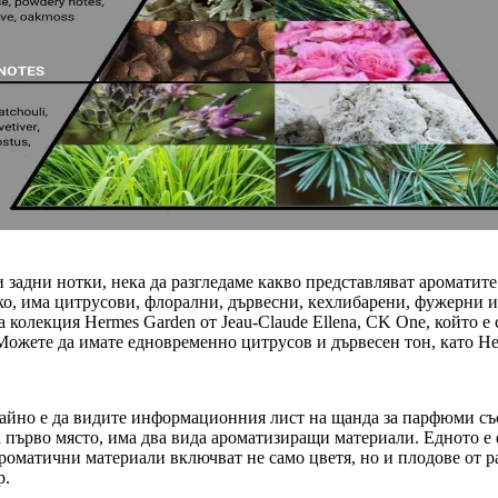
и задни нотки, нека да разгледаме какво представляват ароматите
тко, има цитрусови, флорални, дървесни, кехлибарени, фужерни 
колекция Hermes Garden от Jeau-Claude Ellena, CK One, който е с
 Можете да имате едновременно цитрусов и дървесен тон, като H
айно е да видите информационния лист на щанда за парфюми със 
 първо място, има два вида ароматизиращи материали. Едното е е
роматични материали включват не само цветя, но и плодове от рас
р.