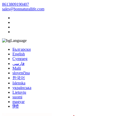
8613809190407
sales@bonnaturallife.com
Language
Български
English
Cymraeg
فارسی
Malti
slovenčina
한국어
íslenska
українська
Lietuvių
suomi
magyar
हिंदी