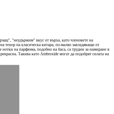
рзащ", "неудържим" вкус от върха, като членовете на
 на тенор на класическа китара, по-малко завладяващи от
те нотки на парфюма, подобно на баса, са трудни за намиране в
прекрасна. Такива като Ambroxide могат да подобрят силата на