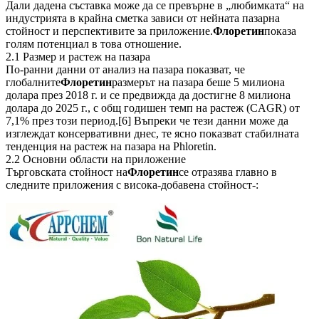
Дали дадена съставка може да се превърне в „любимката“ на
индустрията в крайна сметка зависи от нейната пазарна
стойност и перспективите за приложение.
Флоретин
показа
голям потенциал в това отношение.
2.1 Размер и растеж на пазара
По-ранни данни от анализ на пазара показват, че
глобалните
Флоретин
размерът на пазара беше 5 милиона
долара през 2018 г. и се предвижда да достигне 8 милиона
долара до 2025 г., с общ годишен темп на растеж (CAGR) от
7,1% през този период.[6] Въпреки че тези данни може да
изглеждат консервативни днес, те ясно показват стабилната
тенденция на растеж на пазара на Phloretin.
2.2 Основни области на приложение
Търговската стойност на
Флоретин
се отразява главно в
следните приложения с висока-добавена стойност-: