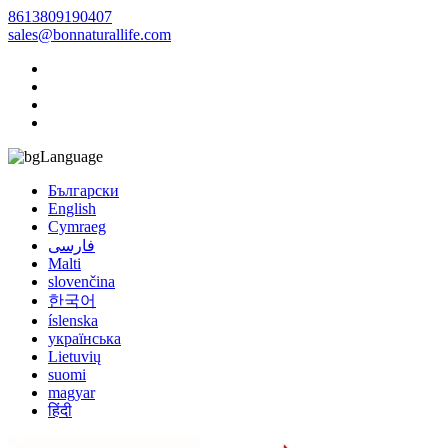
8613809190407
sales@bonnaturallife.com
Language
Български
English
Cymraeg
فارسی
Malti
slovenčina
한국어
íslenska
українська
Lietuvių
suomi
magyar
हिंदी