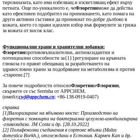
тирозиназата, като има избелващ и изсветляващ ефект върху
петната. Още по-уникалното е, че
Флоретин
може да действа
като ефективен подобрител на проникването, като помага на
други активни съставки да проникнат по-добре дълбоко в
кожата, което го прави идеален избор във формулите за грижа
за кожата от висок клас.
Функционални храни и хранителни добавки:
Флоретин
противовъзпалителни, антиоксидантни и
потенциални способности за{1}}регулиране на кръвната
глюкоза го правят обещаващ за разработването на
здравословни храни за подобряване на метаболизма и против
-стареене.[7]
За повече подробности относно
Флоретин
и
Флоризин
,
свържете се със Serrisha от APPCHEM.
(имейл:
cwj@appchem.cn
; +86-138-0919-0407)
справка
[1]Валоризиране на ябълково кюспе: Производство на
флоретин с помощта на бактериална целулоза-имобилизирана
-гликозидаза. JM Costa и др. [28.10.2022]
[2] Полифенолни съединения в сортове ябълки (Malus
domestica Borkh.), отглеждани в Естония. Кармен Кап и др.