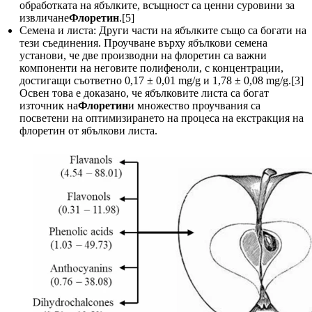
обработката на ябълките, всъщност са ценни суровини за
извличане
Флоретин
.[5]
Семена и листа: Други части на ябълките също са богати на
тези съединения. Проучване върху ябълкови семена
установи, че две производни на флоретин са важни
компоненти на неговите полифеноли, с концентрации,
достигащи съответно 0,17 ± 0,01 mg/g и 1,78 ± 0,08 mg/g.[3]
Освен това е доказано, че ябълковите листа са богат
източник на
Флоретин
и множество проучвания са
посветени на оптимизирането на процеса на екстракция на
флоретин от ябълкови листа.