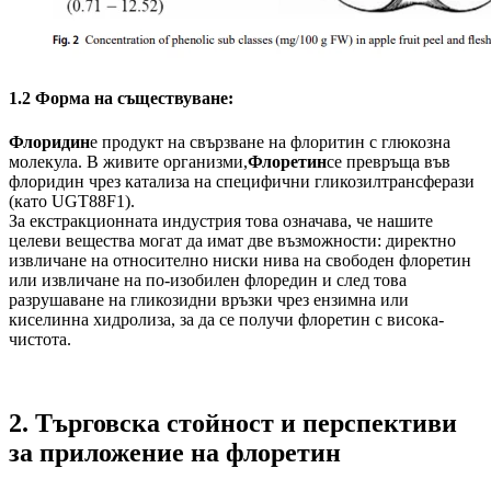
1.2 Форма на съществуване:
Флоридин
е продукт на свързване на флоритин с глюкозна
молекула. В живите организми,
Флоретин
се превръща във
флоридин чрез катализа на специфични гликозилтрансферази
(като UGT88F1).
За екстракционната индустрия това означава, че нашите
целеви вещества могат да имат две възможности: директно
извличане на относително ниски нива на свободен флоретин
или извличане на по-изобилен флоредин и след това
разрушаване на гликозидни връзки чрез ензимна или
киселинна хидролиза, за да се получи флоретин с висока-
чистота.
2. Търговска стойност и перспективи
за приложение на флоретин