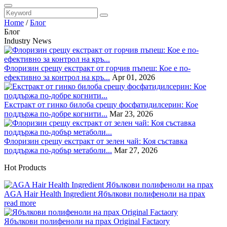
Home
/
Блог
Блог
Industry News
Флоризин срещу екстракт от горчив пъпеш: Кое е по-
ефективно за контрол на кръ...
Apr 01, 2026
Екстракт от гинко билоба срещу фосфатидилсерин: Кое
поддържа по-добре когнити...
Mar 23, 2026
Флоризин срещу екстракт от зелен чай: Коя съставка
поддържа по-добър метаболи...
Mar 27, 2026
Hot Products
AGA Hair Health Ingredient Ябълкови полифеноли на прах
read more
Ябълкови полифеноли на прах Original Factaory