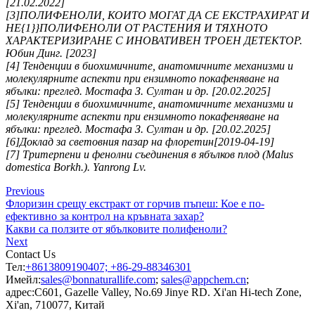
[21.02.2022]
[3]ПОЛИФЕНОЛИ, КОИТО МОГАТ ДА СЕ ЕКСТРАХИРАТ И
НЕ{1}}ПОЛИФЕНОЛИ ОТ РАСТЕНИЯ И ТЯХНОТО
ХАРАКТЕРИЗИРАНЕ С ИНОВАТИВЕН ТРОЕН ДЕТЕКТОР.
Юбин Динг. [2023]
[4] Тенденции в биохимичните, анатомичните механизми и
молекулярните аспекти при ензимното покафеняване на
ябълки: преглед. Мостафа З. Султан и др. [20.02.2025]
[5] Тенденции в биохимичните, анатомичните механизми и
молекулярните аспекти при ензимното покафеняване на
ябълки: преглед. Мостафа З. Султан и др. [20.02.2025]
[6]Доклад за световния пазар на флоретин[2019-04-19]
[7] Тритерпени и фенолни съединения в ябълков плод (Malus
domestica Borkh.). Yanrong Lv.
Previous
Флоризин срещу екстракт от горчив пъпеш: Кое е по-
ефективно за контрол на кръвната захар?
Какви са ползите от ябълковите полифеноли?
Next
Contact Us
Тел:
+8613809190407; +86-29-88346301
Имейл:
sales@bonnaturallife.com
;
sales@appchem.cn
;
адрес:
C601, Gazelle Valley, No.69 Jinye RD. Xi'an Hi-tech Zone,
Xi'an, 710077, Китай