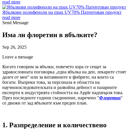
read more
Ябълкови полифеноли на прах UV70% Патентован продукт
read more
Send Message
Има ли флоретин в ябълките?
Sep 26, 2025
Leave a message
Когато говорим за ябълки, повечето хора се сещат за
здравословната поговорка „една ябълка на ден, лекарите стоят
далеч от мен“ или за витамините и фибрите, на които са
богати. Въпреки това, за персонала в областта на
научноизследователската и развойна дейност и пазарните
експерти в индустрията стойността на Apple надхвърля това.
През последните години съединение, наречено "
Флоретин
“
се движи от зад ябълките към преден план.
1. Разпределение и количествено