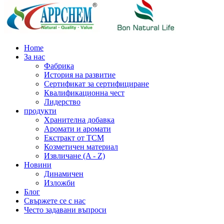
Home
За нас
Фабрика
История на развитие
Сертификат за сертифициране
Квалификационна чест
Лидерство
продукти
Хранителна добавка
Аромати и аромати
Екстракт от TCM
Козметичен материал
Извличане (A - Z)
Новини
Динамичен
Изложби
Блог
Свържете се с нас
Често задавани въпроси