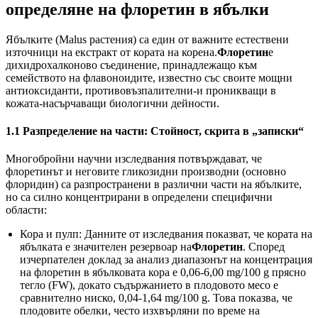
определяне на флоретин в ябълки
Ябълките (Malus растения) са един от важните естествени
източници на екстракт от кората на корена.
Флоретин
е
дихидрохалконово съединение, принадлежащо към
семейството на флавоноидите, известно със своите мощни
антиоксиданти, противовъзпалителни-и проникващи в
кожата-насърчаващи биологични дейности.
1.1 Разпределение на части: Стойност, скрита в „записки“
Многобройни научни изследвания потвърждават, че
флоретинът и неговите гликозидни производни (основно
флоридин) са разпространени в различни части на ябълките,
но са силно концентрирани в определени специфични
области:
Кора и пулп: Данните от изследвания показват, че кората на
ябълката е значителен резервоар на
Флоретин
. Според
изчерпателен доклад за анализ диапазонът на концентрация
на флоретин в ябълковата кора е 0,06-6,00 mg/100 g прясно
тегло (FW), докато съдържанието в плодовото месо е
сравнително ниско, 0,04-1,64 mg/100 g. Това показва, че
плодовите обелки, често изхвърляни по време на