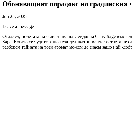
Обоняващият парадокс на градинския ч
Jun 25, 2025
Leave a message
Отдалеч, полетата на съперника на Сейдж на Clary Sage във ве
Sage. Когато се чудите защо тези деликатни венчелистчета не с
разберем тайната на този аромат можем да знаем защо най -доб