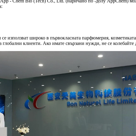
 App - Chem Bio (Tech) Co., Ltd. (наричано по -долу AppChem) мо
а:
и се използват широко в първокласната парфюмерия, козметиката
 глобални клиенти. Ако имате свързани нужди, не се колебайте д