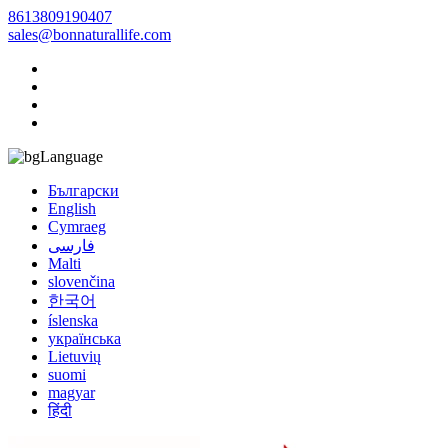
8613809190407
sales@bonnaturallife.com
Language
Български
English
Cymraeg
فارسی
Malti
slovenčina
한국어
íslenska
українська
Lietuvių
suomi
magyar
हिंदी