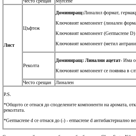
Често срещан
Myrcene
Доминиращ:
Линалил формат, гермак
Ключовият компонент (линален формат
Цъфтеж
Ключовият компонент (Germacrene D) с
Ключовият компонент (метил антранила
Лист
Доминиращ: Линални ацетат
- Има 
Реколта
Ключовият компонент се появява в сл
Често срещан
Линален
P.S.
*Общото се отнася до споделените компоненти на аромата, от
реколтата.
*Germacrene d се отнася до (-) - ermacrene d антибактериално в