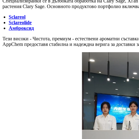
Специализирайки се в дълбоката обработка на Clary Sage, Xi'an
растения Clary Sage. Основното продуктово портфолио включв
Sclareol
Sclareolide
Амброксид
Тези високи - Чистота, премиум - естествени ароматни съставк
AppChem предоставя стабилна и надеждна верига за доставки за