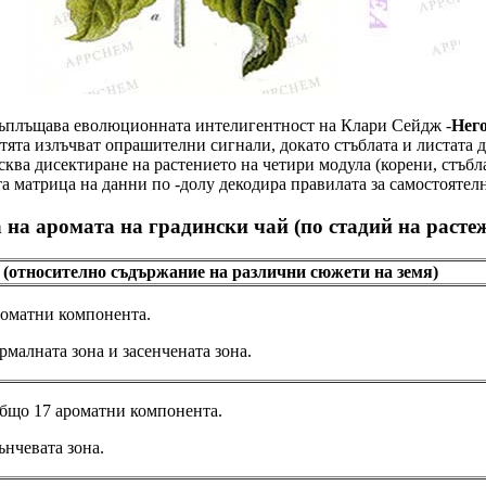
въплъщава еволюционната интелигентност на Клари Сейдж -
Него
тята излъчват опрашителни сигнали, докато стъблата и листата 
ква дисектиране на растението на четири модула (корени, стъбла
а матрица на данни по -долу декодира правилата за самостоятелн
 на аромата на градински чай (по стадий на растеж
(относително съдържание на различни сюжети на земя)
роматни компонента.
малната зона и засенчената зона.
общо 17 ароматни компонента.
ънчевата зона.