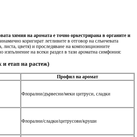
вата химия на аромата е точно оркестрирана в органите и
динамично коригират летливите в отговор на слънчевата
, листа, цветя) и проследяване на композиционните
о изпълнение на всеки раздел в тази ароматна симфония:
 и етап на растеж)
Профил на аромат
Флорални/дървесни/меки цитруси, сладки
Флорални/сладки/цитрусови/круши