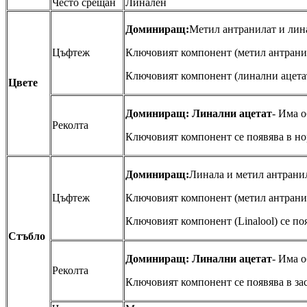
Често срещан
Линален
Доминиращ:
Метил антранилат и лина
Цъфтеж
Ключовият компонент (метил антранила
Ключовият компонент (линални ацетат)
Цвете
Доминиращ: Линални ацетат
- Има 
Реколта
Ключовият компонент се появява в но
Доминиращ:
Линала и метил антрани
Цъфтеж
Ключовият компонент (метил антранила
Ключовият компонент (Linalool) се поя
Стъбло
Доминиращ: Линални ацетат
- Има 
Реколта
Ключовият компонент се появява в зас