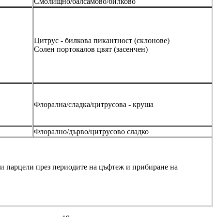
Смолищно/балсамово/билково
Цитрус - билкова пикантност (склонове)
Солен портокалов цвят (засенчен)
Флорална/сладка/цитрусова - круша
Флорално/дърво/цитрусово сладко
ни парцели през периодите на цъфтеж и прибиране на