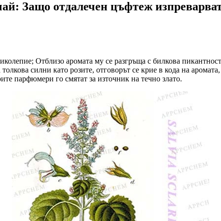
ай: Защо отдалечен цъфтеж изпреварват
ликолепие; Отблизо аромата му се разгръща с билкова пикантност
а толкова силни като розите, отговорът се крие в кода на аромат
рите парфюмери го смятат за източник на течно злато.