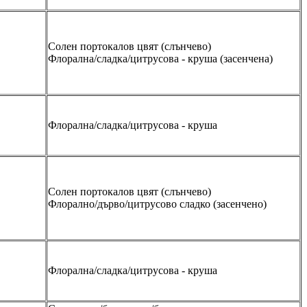
Солен портокалов цвят (слънчево)
Флорална/сладка/цитрусова - круша (засенчена)
Флорална/сладка/цитрусова - круша
Солен портокалов цвят (слънчево)
Флорално/дърво/цитрусово сладко (засенчено)
Флорална/сладка/цитрусова - круша