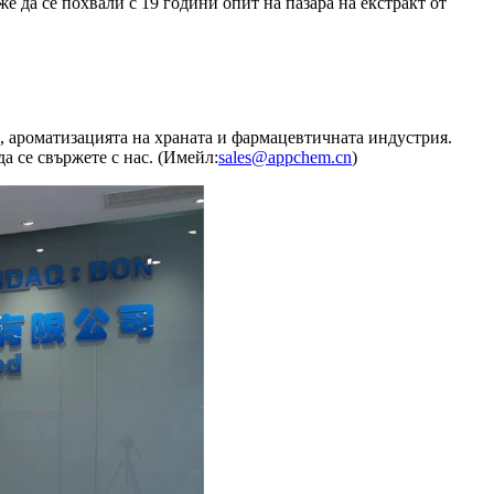
же да се похвали с 19 години опит на пазара на екстракт от
, ароматизацията на храната и фармацевтичната индустрия.
а се свържете с нас. (Имейл:
sales@appchem.cn
)