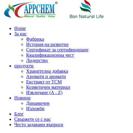
Home
За нас
Фабрика
История на развитие
Сертификат за сертифициране
Квалификационна чест
Лидерство
продукти
Хранителна добавка
Аромати и аромати
Екстракт от TCM
Козметичен материал
Извличане (A - Z)
Новини
Динамичен
Изложби
Блог
Свържете се с нас
Често задавани въпроси