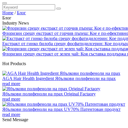
Home
/
Блог
Блог
Industry News
Флоризин срещу екстракт от горчив пъпеш: Кое е по-ефективно з
Екстракт от гинко билоба срещу фосфатидилсерин: Кое поддърж
Флоризин срещу екстракт от зелен чай: Коя съставка поддържа 
Hot Products
AGA Hair Health Ingredient Ябълкови полифеноли на прах
read more
Ябълкови полифеноли на прах Original Factaory
read more
Ябълкови полифеноли на прах UV70% Патентован продукт
read more
Send Message