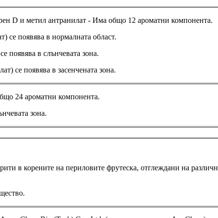
рен D и метил антранилат - Има общо 12 ароматни компонента.
) се появява в нормалната област.
е появява в слънчевата зона.
т) се появява в засенчената зона.
общо 24 ароматни компонента.
ънчевата зона.
крити в корените на периловите фрутеска, отглеждани на различ
ещество.