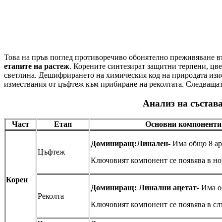
Това на пръв поглед противоречиво обонятелно преживяване 
етапите на растеж
. Корените синтезират защитни терпени, цве
светлина. Дешифрирането на химическия код на природата изис
измествания от цъфтеж към прибиране на реколтата. Следващат
Анализ на състава
Част
Етап
Основни компоненти 
Доминиращ:
Линален
- Има общо 8 а
Цъфтеж
Ключовият компонент се появява в нор
Корен
Доминиращ: Линални ацетат
- Има 
Реколта
Ключовият компонент се появява в сл