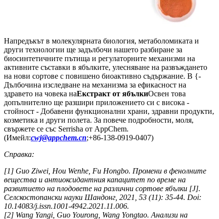
Напредъкът в молекулярната биология, метаболомиката и
други технологии ще задълбочи нашето разбиране за
биосинтетичните пътища и регулаторните механизми на
активните съставки в ябълките, улесняване на развъждането
на нови сортове с повишено биоактивно съдържание. В {-
Дълбочина изследване на механизма за ефикасност на
здравето на човека на
Екстракт от ябълки
Освен това
допълнително ще разшири приложението си с висока -
стойност - Добавени функционални храни, здравни продукти,
козметика и други полета. За повече подробности, моля,
свържете се със Serrisha от AppChem.
(Имейл:
cwj@appchem.cn
;+86-138-0919-0407)
Справка:
[1] Guo Ziwei, Hou Wenhe, Fu Hongbo. Промени в фенолните
вещества и антиоксидантния капацитет по време на
развитието на плодовете на различни сортове ябълки [J].
Селскостопански науки Шандонг, 2021, 53 (11): 35-44. Doi:
10.14083/j.issn.1001-4942.2021.11.006.
[2] Wang Yangi, Guo Yourong, Wang Yongtao. Анализи на