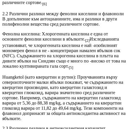
различните сортове.
[6]
2.2 Различни разлики между фенолни киселини и флавоноли
В допълнение към антоцианините, има и разлики в други
полифенолни вещества сред различните сортове.
Фенолна киселина: Хлорогенната киселина е една от
основните фенолни киселини в ябълките.
Изследванията
[2]
установяват, че хлорогенната киселина е най -изобилният
мономерен фенол в не - концентриран намален ябълков сок
(NFC). Съдържанието на хлорогенна киселина в плътта на
дивите ябълки на Синдзян също е много по -високо от това на
локално култивираната гала сорт.
[5]
Huangketol (като кверцетин и рутин): Проучванията върху
североизточните малки ябълки показват, че съдържанието на
кверцетин производни, като кверцетин галактозид и
кверцетин глюкозид, варира значително сред различните
сортове. Например, съдържанието на кверцетин галактозид
варира от 5,36 до 88,38 mg/kg, а съдържанието на кверцетин
гликозид варира от 11,82 до 49,64 mg/kg. Тези компоненти на
флавонол допринасят за общата антиоксидантна активност на
ябълките.
2.3 Различни разлики в антиоксидантния капацитет