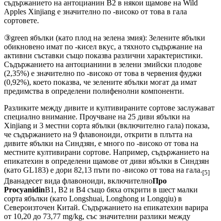
съдържанието на антоцианин В2 в някои щамове на Wild
Apples Xinjiang е значително по -високо от това в гала
сортовете.
③green ябълки (като плод на зелена змия): Зелените ябълки
обикновено имат по -кисел вкус, а тяхното съдържание на
активни съставки също показва различни характеристики.
Съдържанието на антоцианини в зелени змийски плодове
(2,35%) е значително по -високо от това в червения фуджи
(0,92%), което показва, че зелените ябълки могат да имат
предимства в определени полифенолни компоненти.
Разликите между дивите и култивираните сортове заслужават
специално внимание. Проучване на 25 диви ябълки на
Xinjiang и 3 местни сорта ябълки (включително гала) показа,
че съдържанието на 9 флавоноиди, открити в плътта на
дивите ябълки на Синдзян, е много по -високо от това на
местните култивирани сортове. Например, съдържанието на
епикатехин в определени щамове от диви ябълки в Синдзян
(като GL183) е дори 82,13 пъти по -високо от това на гала.
[5]
Дванадесет вида флавоноиди, включително
Про
Procyanidin
B1, B2 и B4 също бяха открити в шест малки
сорта ябълки (като Longshuai, Longhong и Longqiu) в
Североизточен Китай. Съдържанието на епикатехин варира
от 10,20 до 73,77 mg/kg, със значителни разлики между