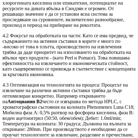
хлорогенната киселина или епикатехин, потенциалът на
ресурсите на дивата ябълка в Синдзян е огромен. От
решаващо значение е да се установи ясна система за
проследяване на суровините, включително разнообразие,
произход и период на прибиране на реколтата.
4.2 Фокусът на обработката на части: Като се има предвид, че
съдържанието на активни съставки в корите е много по
-високо от това в плътта, производството на извлечения
трябва да даде приоритет на използването на обработката на
ябълки чрез продукти - (като Peel и Pomace). Това повишава
ефективността на извличането и икономическата стойност,
като същевременно се привежда в съответствие с концепцията
за кръговата икономика.
4.3 Оптимизация на технологията на процеса: Процесът на
извличане на различни активни съставки трябва да бъде
оптимизиран конкретно. Например откриването
на
Антоцианин В2
често се извършва по метода HPLC, с
хроматографски състояния на колоната Phenomenex Luna C18;
Мобилна фаза А: 0,5% разтвор на фосфорна киселина, фаза В:
воден ацетонитрил (50:50, обем/обем); Дебит: 1.0ml/min;
Температура на колоната: 30 градуса; Дължина на вълната за
откриване: 280nm. При производството е необходимо да се
проучат технологиите за извличане, разделяне и пречистване,