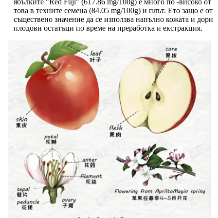
ябълките "Red Fuji" (617.86 mg/100g) е много по -високо от
това в техните семена (84.05 mg/100g) и плът. Ето защо е от
съществено значение да се използва напълно кожата и дори
плодови остатъци по време на преработка и екстракция.