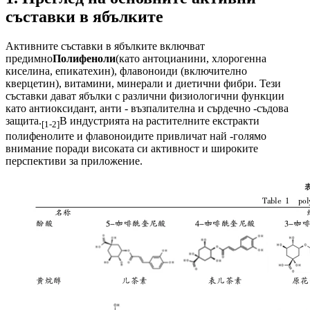
съставки в ябълките
Активните съставки в ябълките включват
предимно
Полифеноли
(като антоцианини, хлорогенна
киселина, епикатехин), флавоноиди (включително
кверцетин), витамини, минерали и диетични фибри. Тези
съставки дават ябълки с различни физиологични функции
като антиоксидант, анти - възпалителна и сърдечно -съдова
защита.
В индустрията на растителните екстракти
[1-2]
полифенолите и флавоноидите привличат най -голямо
внимание поради високата си активност и широките
перспективи за приложение.