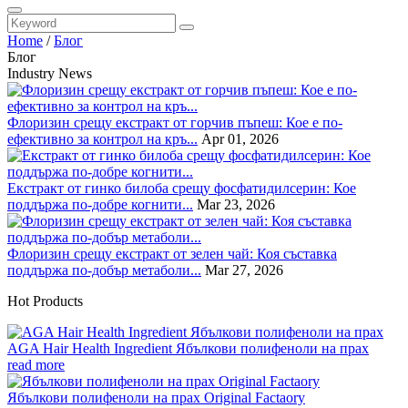
Home
/
Блог
Блог
Industry News
Флоризин срещу екстракт от горчив пъпеш: Кое е по-
ефективно за контрол на кръ...
Apr 01, 2026
Екстракт от гинко билоба срещу фосфатидилсерин: Кое
поддържа по-добре когнити...
Mar 23, 2026
Флоризин срещу екстракт от зелен чай: Коя съставка
поддържа по-добър метаболи...
Mar 27, 2026
Hot Products
AGA Hair Health Ingredient Ябълкови полифеноли на прах
read more
Ябълкови полифеноли на прах Original Factaory