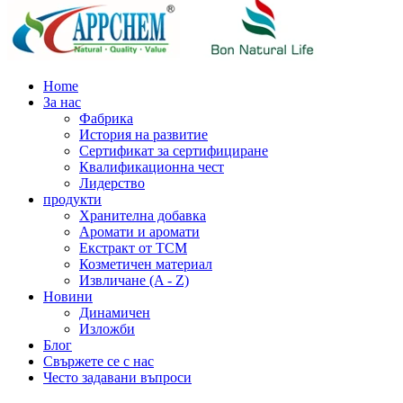
Home
За нас
Фабрика
История на развитие
Сертификат за сертифициране
Квалификационна чест
Лидерство
продукти
Хранителна добавка
Аромати и аромати
Екстракт от TCM
Козметичен материал
Извличане (A - Z)
Новини
Динамичен
Изложби
Блог
Свържете се с нас
Често задавани въпроси