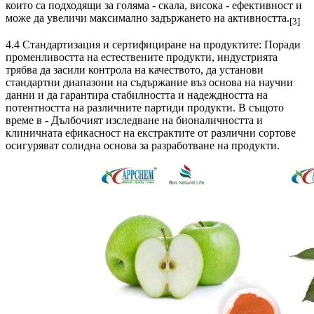
които са подходящи за голяма - скала, висока - ефективност и
може да увеличи максимално задържането на активността.
[3]
4.4 Стандартизация и сертифициране на продуктите: Поради
променливостта на естествените продукти, индустрията
трябва да засили контрола на качеството, да установи
стандартни диапазони на съдържание въз основа на научни
данни и да гарантира стабилността и надеждността на
потентността на различните партиди продукти. В същото
време в - Дълбочият изследване на бионаличността и
клиничната ефикасност на екстрактите от различни сортове
осигуряват солидна основа за разработване на продукти.