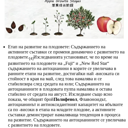
Етап на развитие на плодовете: Съдържанието на
активните съставки се променя динамично с развитието на
плодовете.
Изследванията установяват, че по време на
[4]
развитието на плодовете на „Fuji“ и „New Red Star“
съдържанието на антоцианини в корите се увеличава в
ранните етапи на развитие, достигайки най -високата си
стойност в края на май, след това намалява и се
стабилизира след средата на юли; Съдържанието на
антоцианините в плодовата пулпа намалява и остава
стабилно от средата на август. Изследване също ясно
показа, че общият брой
Полифенол
, Флавоноидът,
антоцианинът и антиоксидантният капацитет на ябълките
са по -високи в етапа на младите плодове, а активните
съставки демонстрират намаляваща тенденция в процеса
на развитие. Съдържанието на антоцианините се увеличава
с развитието на плодовете.