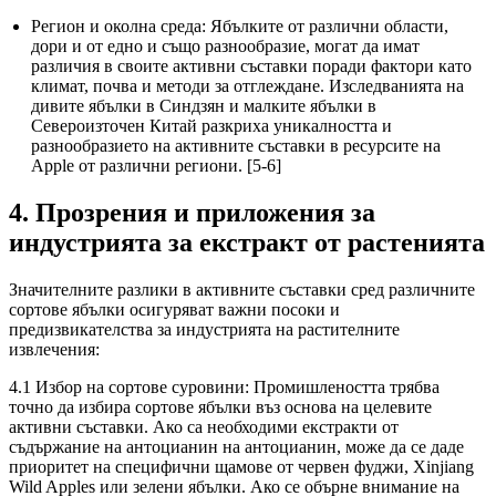
Регион и околна среда: Ябълките от различни области,
дори и от едно и също разнообразие, могат да имат
различия в своите активни съставки поради фактори като
климат, почва и методи за отглеждане. Изследванията на
дивите ябълки в Синдзян и малките ябълки в
Североизточен Китай разкриха уникалността и
разнообразието на активните съставки в ресурсите на
Apple от различни региони. [5-6]
4. Прозрения и приложения за
индустрията за екстракт от растенията
Значителните разлики в активните съставки сред различните
сортове ябълки осигуряват важни посоки и
предизвикателства за индустрията на растителните
извлечения:
4.1 Избор на сортове суровини: Промишлеността трябва
точно да избира сортове ябълки въз основа на целевите
активни съставки. Ако са необходими екстракти от
съдържание на антоцианин на антоцианин, може да се даде
приоритет на специфични щамове от червен фуджи, Xinjiang
Wild Apples или зелени ябълки. Ако се обърне внимание на