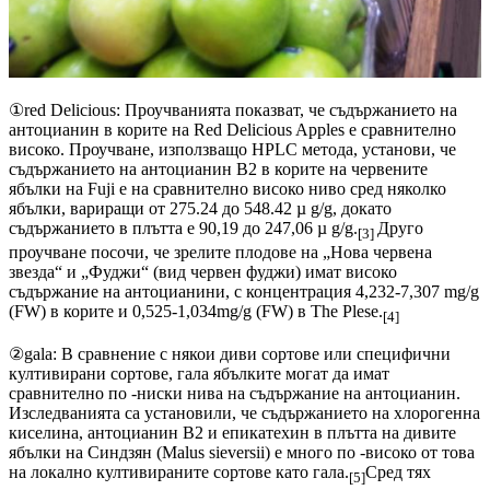
①red Delicious: Проучванията показват, че съдържанието на
антоцианин в корите на Red Delicious Apples е сравнително
високо. Проучване, използващо HPLC метода, установи, че
съдържанието на антоцианин В2 в корите на червените
ябълки на Fuji е на сравнително високо ниво сред няколко
ябълки, вариращи от 275.24 до 548.42 µ g/g, докато
съдържанието в плътта е 90,19 до 247,06 µ g/g.
Друго
[3]
проучване посочи, че зрелите плодове на „Нова червена
звезда“ и „Фуджи“ (вид червен фуджи) имат високо
съдържание на антоцианини, с концентрация 4,232-7,307 mg/g
(FW) в корите и 0,525-1,034mg/g (FW) в The Plese.
[4]
②gala: В сравнение с някои диви сортове или специфични
култивирани сортове, гала ябълките могат да имат
сравнително по -ниски нива на съдържание на антоцианин.
Изследванията са установили, че съдържанието на хлорогенна
киселина, антоцианин В2 и епикатехин в плътта на дивите
ябълки на Синдзян (Malus sieversii) е много по -високо от това
на локално култивираните сортове като гала.
Сред тях
[5]