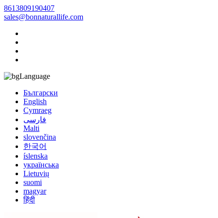
8613809190407
sales@bonnaturallife.com
Language
Български
English
Cymraeg
فارسی
Malti
slovenčina
한국어
íslenska
українська
Lietuvių
suomi
magyar
हिंदी