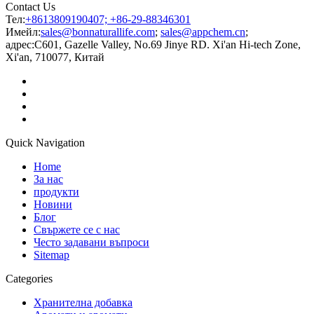
Contact Us
Тел:
+8613809190407; +86-29-88346301
Имейл:
sales@bonnaturallife.com
;
sales@appchem.cn
;
адрес:
C601, Gazelle Valley, No.69 Jinye RD. Xi'an Hi-tech Zone,
Xi'an, 710077, Китай
Quick Navigation
Home
За нас
продукти
Новини
Блог
Свържете се с нас
Често задавани въпроси
Sitemap
Categories
Хранителна добавка