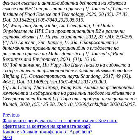
фенолен състав и антиоксидантни дейности на ябълкови
сокове от NFC от различни сортове [J]. Journal of Chinese
Institute of Food Science and Technology, 2020, 20 (05): 74-83.
Doi: 10.16429/j.1009-7848.2020.05.010.
[3] Wang Jiao, Song Xinbo, Liu Chenghang, Liu Dailin.
Определяне на HPLC на проантоцианидин В2 в различни
сортове ябълки [J]. Наука за храните, 2012, 33 (24): 293-295.
[4] Nei Lanchun, Sun Jianshe, Lv Xia. Съдържанието и
динамичните промени на процианидин в плодовете на
различни сортове на Malus domestica [J]. Journal of Plant
Resources and Environment, 2004, (01): 16-18.
[5] Той тианминг, Ни Уиру, Лю Цинг. Анализ на видовете и
съдържанието на флавоноидите в дивите ябълкови плодове
Xinjiang [J]. Селскостопански науки Shandong, 2017, 49 (03):
46-51. Doi: 10.14083/j.issn.1001-4942.2017.03.009.
[6] Liu Chang, Zhao Jirong, Wang Kun. Анализ на флавоноидни
компоненти и съдържание на различни плодове на ябълките в
Североизточен Китай [J]. Гора от - продукт и специалност в
Китай, 2020, (05): 25-28. Doi: 10.13268/j.cnki.fbsic.2020.05.007.
Previous
Флоризин срещу екстракт от горчив пъпеш: Кое е по-
ефективно за контрол на кръвната захар?
Какво е ябълков полифенол от AppChem?
Next