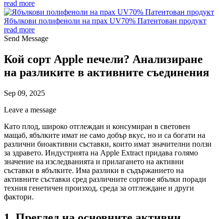
read more
Ябълкови полифеноли на прах UV70% Патентован продукт
read more
Send Message
Кой сорт Apple печели? Анализиране
на разликите в активните съединения
Sep 09, 2025
Leave a message
Като плод, широко отглеждан и консумиран в световен
мащаб, ябълките имат не само добър вкус, но и са богати на
различни биоактивни съставки, които имат значителни ползи
за здравето. Индустрията на Apple Extract придава голямо
значение на изследванията и прилагането на активни
съставки в ябълките. Има разлики в съдържанието на
активните съставки сред различните сортове ябълки поради
техния генетичен произход, среда за отглеждане и други
фактори.
1. Преглед на основните активни