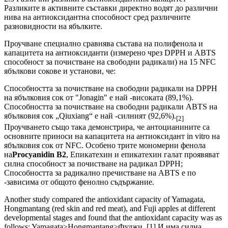
Разликите в активните съставки директно водят до различни
нива на антиоксидантна способност сред различните
разновидности на ябълките.
Проучване специално сравнява състава на полифенола и
капацитета на антиоксиданти (измерено чрез DPPH и ABTS
способност за почистване на свободни радикали) на 15 NFC
ябълкови сокове и установи, че:
Способността за почистване на свободни радикали на DPPH
на ябълковия сок от "Jonagin" е най -високата (89,1%).
Способността за почистване на свободни радикали ABTS на
ябълковия сок „Qiuxiang“ е най -силният (92,6%).
[2]
Проучването също така демонстрира, че антоцианините са
основните приноси на капацитета на антиоксидант in vitro на
ябълковия сок от NFC. Особено трите мономерни фенола
на
Procyanidin B2
, Епикатехин и епикатехин галат проявяват
силна способност за почистване на радикал DPPH;
Способността за радикално пречистване на ABTS е по
-зависима от общото фенолно съдържание.
Another study compared the antioxidant capacity of Yamagata,
Hongmantang (red skin and red meat), and Fuji apples at different
developmental stages and found that the antioxidant capacity was as
follows: Yamagata>Hongmantang>Фуджи. [1] И има силна