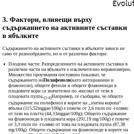
3. Фактори, влияещи върху
съдържанието на активните съставки
в ябълките
Съдържанието на активните съставки в ябълките зависи не
само от разнообразието, но и от различни фактори:
Плодови части: Разпределението на активните съставки в
различни части на ябълките е изключително неравномерно.
Множество проучвания постоянно показват, че
съдържанието на
Полифеноли
(като антоцианини и
флавоноли), общите феноли и общите флавоноиди в
плодовите кори са значително по -високи от тези в
плодовата пулпа.
Например, се съобщава, че общото
[3-4]
съдържание на полифенол в корите на „златна корона“
ябълка (115,52mggae/100g) е повече от 2,6 пъти по -голямо
от тази на плътта (44,33mggae/100g); Общото съдържание
на флавоноиди в плодовата кора (291,19 mg/100g) е повече
от 3,3 пъти по -голямо от това на плодовата пулпа (87,38
mg/100g). Общото съдържание на флавоноиди в корите на