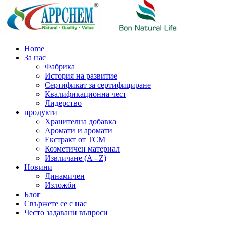
Home
За нас
Фабрика
История на развитие
Сертификат за сертифициране
Квалификационна чест
Лидерство
продукти
Хранителна добавка
Аромати и аромати
Екстракт от TCM
Козметичен материал
Извличане (A - Z)
Новини
Динамичен
Изложби
Блог
Свържете се с нас
Често задавани въпроси