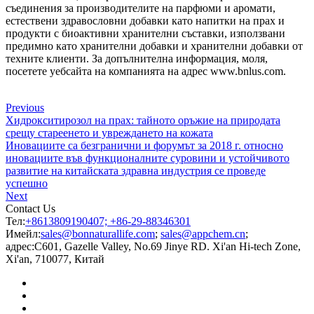
съединения за производителите на парфюми и аромати,
естествени здравословни добавки като напитки на прах и
продукти с биоактивни хранителни съставки, използвани
предимно като хранителни добавки и хранителни добавки от
техните клиенти. За допълнителна информация, моля,
посетете уебсайта на компанията на адрес www.bnlus.com.
Previous
Хидрокситирозол на прах: тайното оръжие на природата
срещу стареенето и увреждането на кожата
Иновациите са безгранични и форумът за 2018 г. относно
иновациите във функционалните суровини и устойчивото
развитие на китайската здравна индустрия се проведе
успешно
Next
Contact Us
Тел:
+8613809190407; +86-29-88346301
Имейл:
sales@bonnaturallife.com
;
sales@appchem.cn
;
адрес:
C601, Gazelle Valley, No.69 Jinye RD. Xi'an Hi-tech Zone,
Xi'an, 710077, Китай