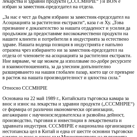
лекарства и здравни продукти („CCCMHPIE“ ) и BON е
избран за заместник-председател на отдела.
„За нас е чест да бъдем избрани за заместник-председател на
Асоциацията за растителни екстракти“, каза г-н Ху. „Това
признание е доказателство за нашата отдаденост и усилия да
продължим да предоставяме висококачествени продукти на
нашите клиенти и потребители в индустрията за естествено
здраве. Нашата водеща позиция в индустрията е напълно
отразена чрез избирането ни за заместник-председател на
отдела от членовете на асоциацията за растителни екстракти.
Ние вярваме, че ще можем да използваме по-добре ресурсите
и взаимоотношенията, за да улесним допълнително
разширяването на нашия глобален пазар, което ще се превърне
в растеж на нашата производителност и цялостна сила."
Относно CCCMHPIE
Основана на 22 май 1989 г., Китайската търговска камара за
внос и износ на лекарства и здравни продукти („CCCMHPIE“)
се формира от различни икономически организации,
ангажирани с научноизследователска и развойна дейност,
производство, търговия и инвестиции в лекарствената и
здравната индустрия. CCCMHPIE е национална организация с
нестопанска цел в Китай и една от шестте основни търговски
камари за внос и износ към Министерството на търговията,