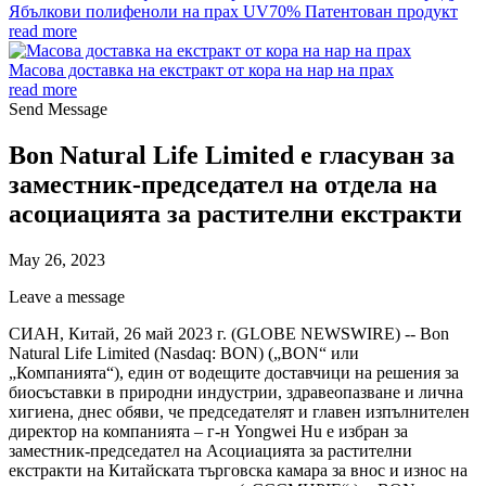
Ябълкови полифеноли на прах UV70% Патентован продукт
read more
Масова доставка на екстракт от кора на нар на прах
read more
Send Message
Bon Natural Life Limited е гласуван за
заместник-председател на отдела на
асоциацията за растителни екстракти
May 26, 2023
Leave a message
СИАН, Китай, 26 май 2023 г. (GLOBE NEWSWIRE) -- Bon
Natural Life Limited (Nasdaq: BON) („BON“ или
„Компанията“), един от водещите доставчици на решения за
биосъставки в природни индустрии, здравеопазване и лична
хигиена, днес обяви, че председателят и главен изпълнителен
директор на компанията – г-н Yongwei Hu е избран за
заместник-председател на Асоциацията за растителни
екстракти на Китайската търговска камара за внос и износ на