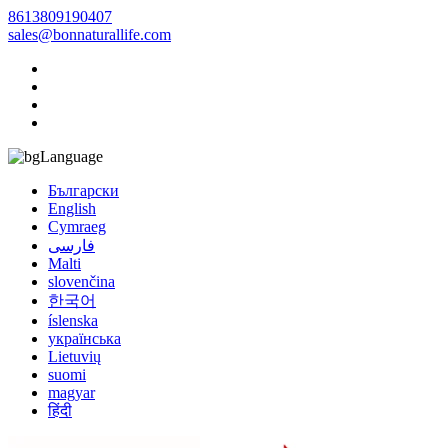
8613809190407
sales@bonnaturallife.com
Language
Български
English
Cymraeg
فارسی
Malti
slovenčina
한국어
íslenska
українська
Lietuvių
suomi
magyar
हिंदी