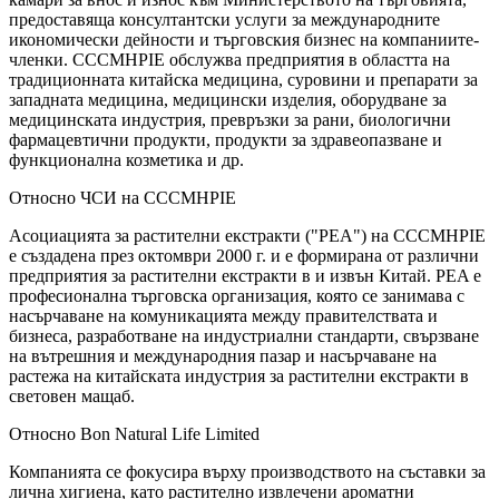
предоставяща консултантски услуги за международните
икономически дейности и търговския бизнес на компаниите-
членки. CCCMHPIE обслужва предприятия в областта на
традиционната китайска медицина, суровини и препарати за
западната медицина, медицински изделия, оборудване за
медицинската индустрия, превръзки за рани, биологични
фармацевтични продукти, продукти за здравеопазване и
функционална козметика и др.
Относно ЧСИ на CCCMHPIE
Асоциацията за растителни екстракти ("PEA") на CCCMHPIE
е създадена през октомври 2000 г. и е формирана от различни
предприятия за растителни екстракти в и извън Китай. PEA е
професионална търговска организация, която се занимава с
насърчаване на комуникацията между правителствата и
бизнеса, разработване на индустриални стандарти, свързване
на вътрешния и международния пазар и насърчаване на
растежа на китайската индустрия за растителни екстракти в
световен мащаб.
Относно Bon Natural Life Limited
Компанията се фокусира върху производството на съставки за
лична хигиена, като растително извлечени ароматни