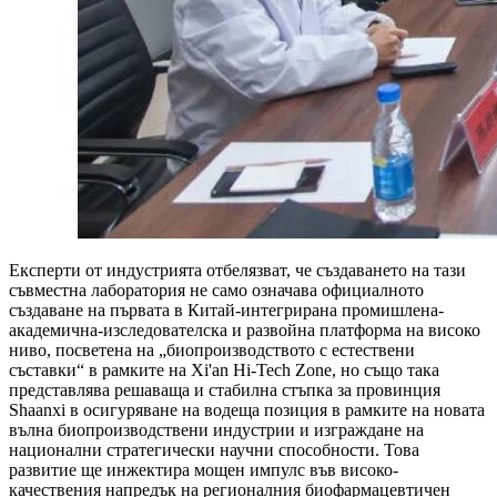
Експерти от индустрията отбелязват, че създаването на тази
съвместна лаборатория не само означава официалното
създаване на първата в Китай-интегрирана промишлена-
академична-изследователска и развойна платформа на високо
ниво, посветена на „биопроизводството с естествени
съставки“ в рамките на Xi'an Hi-Tech Zone, но също така
представлява решаваща и стабилна стъпка за провинция
Shaanxi в осигуряване на водеща позиция в рамките на новата
вълна биопроизводствени индустрии и изграждане на
национални стратегически научни способности. Това
развитие ще инжектира мощен импулс във високо-
качествения напредък на регионалния биофармацевтичен