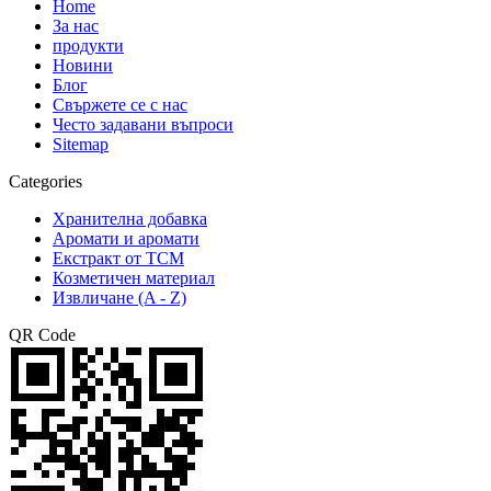
Home
За нас
продукти
Новини
Блог
Свържете се с нас
Често задавани въпроси
Sitemap
Categories
Хранителна добавка
Аромати и аромати
Екстракт от TCM
Козметичен материал
Извличане (A - Z)
QR Code