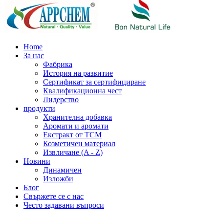
Home
За нас
Фабрика
История на развитие
Сертификат за сертифициране
Квалификационна чест
Лидерство
продукти
Хранителна добавка
Аромати и аромати
Екстракт от TCM
Козметичен материал
Извличане (A - Z)
Новини
Динамичен
Изложби
Блог
Свържете се с нас
Често задавани въпроси