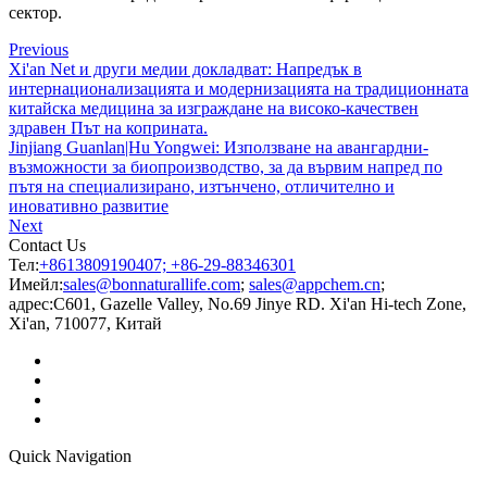
сектор.
Previous
Xi'an Net и други медии докладват: Напредък в
интернационализацията и модернизацията на традиционната
китайска медицина за изграждане на високо-качествен
здравен Път на коприната.
Jinjiang Guanlan|Hu Yongwei: Използване на авангардни-
възможности за биопроизводство, за да вървим напред по
пътя на специализирано, изтънчено, отличително и
иновативно развитие
Next
Contact Us
Тел:
+8613809190407; +86-29-88346301
Имейл:
sales@bonnaturallife.com
;
sales@appchem.cn
;
адрес:
C601, Gazelle Valley, No.69 Jinye RD. Xi'an Hi-tech Zone,
Xi'an, 710077, Китай
Quick Navigation