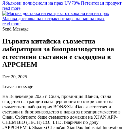
Ябълкови полифеноли на прах UV70% Патентован продукт
read more
Масова доставка на екстракт от кора на нар на прах
read more
Send Message
Първата китайска съвместна
лаборатория за биопроизводство на
естествени съставки е създадена в
APPCHEM
Dec 20, 2025
Leave a message
На 18 декември 2025 г. Сиан, провинция Шанси, стана
свидетел на грандиозната церемония по откриването на
съвместната лаборатория BON&XianDao за естествени
съставки и биопроизводство в парка за предприемачество в
Сиан. Събитието беше съвместно домакин на XI'AN APP-
CHEM BIO (TECH) CO., LTD. (наричан по-долу
„APPCHEM“), Shaanxi Chang'an XianDao Industrial Innovation