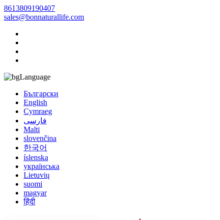
8613809190407
sales@bonnaturallife.com
Language
Български
English
Cymraeg
فارسی
Malti
slovenčina
한국어
íslenska
українська
Lietuvių
suomi
magyar
हिंदी