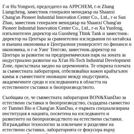
Г-н Hu Yongwei, председател на APPCHEM, г-н Zhang
Liangcheng, заместник генерален мениджър на Shaanxi
Chang'an Pioneer Industrial Innovation Center Co., Ltd., г-н Sun
Zhan, заместник генерален мениджър на Shaanxi Chang'an
Pioneer Industrial Innovation Center Co., Ltd., г-н Xu Yunfeng,
изпълнителен директор на Guosheng Think Tank и заместник-
директор на Центъра за сравнителни изследвания по китайска
и външна икономика в Централния университет по финанси и
икономика, и г-н Уанг Тенгсяо, заместник-директор на
Центъра за развитие на предприемаческия парк на зоната за
индустриално развитие на Xi'an Hi-Tech Industrial Development
Zone, присъстваха заедно на церемонията. Те откриха плочата
за съвместната лаборатория, отбелязвайки важен крайъгълен
камък в съвместните иновации между индустрията,
академичните среди и изследванията в областта на
естествените съставки и биопроизводството.
Съобщава се, че съвместната лаборатория BON&XianDao за
естествени съставки и биопроизводство, създадена съвместно
от Tianmei Bio и Chang'an XianDao, е първата специализирана
институция в нацията, посветена на изследването и
развитието на биопроизводството на естествени съставки.
Изграждайки технологии за извличане и разделяне на
естествени съставки, лабораторията се фокусира върху