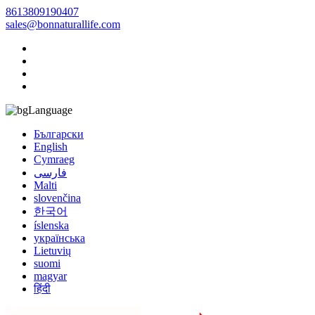
8613809190407
sales@bonnaturallife.com
Language
Български
English
Cymraeg
فارسی
Malti
slovenčina
한국어
íslenska
українська
Lietuvių
suomi
magyar
हिंदी