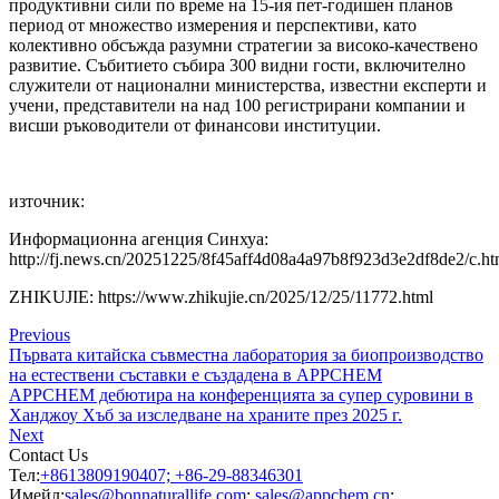
продуктивни сили по време на 15-ия пет-годишен планов
период от множество измерения и перспективи, като
колективно обсъжда разумни стратегии за високо-качествено
развитие. Събитието събира 300 видни гости, включително
служители от национални министерства, известни експерти и
учени, представители на над 100 регистрирани компании и
висши ръководители от финансови институции.
източник:
Информационна агенция Синхуа:
http://fj.news.cn/20251225/8f45aff4d08a4a97b8f923d3e2df8de2/c.ht
ZHIKUJIE: https://www.zhikujie.cn/2025/12/25/11772.html
Previous
Първата китайска съвместна лаборатория за биопроизводство
на естествени съставки е създадена в APPCHEM
APPCHEM дебютира на конференцията за супер суровини в
Ханджоу Хъб за изследване на храните през 2025 г.
Next
Contact Us
Тел:
+8613809190407; +86-29-88346301
Имейл:
sales@bonnaturallife.com
;
sales@appchem.cn
;