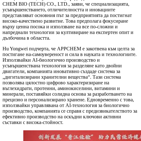
CHEM BIO (TECH) CO., LTD., заяви, че специализацията,
усъвършенстването, отличителността и иновациите
представляват основния път за предприятията да постигнат
високо-качествено развитие. Това предполага фокусиране
върху ценна посока и използване на все по-сложни и
напреднали технологии за култивиране на експертен опит и
дълбочина в областта.
Hu Yongwei подчерта, че APPCHEM е закотвена към целта за
постигане на-самоувереност и сила в науката и технологиите.
Използвайки AI-биологично производство и
усъвършенствана технология за разделяне като двойни
двигатели, компанията иновативно създаде система за
„дигитализирани хранителни вещества“. Тази система
позволява цялостно цифрово характеризиране на
въглехидрати, протеини, аминокиселини, витамини и
минерали, поставяйки солидна основа за разработването на
прецизно и персонализирано хранене. Едновременно с това,
използвайки управлявана от AI-технология за биологично
производство, компанията се справя с предизвикателството за
ефективно производство на оскъдни ключови активни
съставки с висока-стойност.