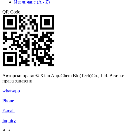
Извличане (A - Z)
QR Code
Авторско право © Xi'an App-Chem Bio(Tech)Co., Ltd. Всички
права запазени.
whatsapp
Phone
E-mail
Inquiry
Bag