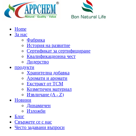
Home
За нас
Фабрика
История на развитие
Сертификат за сертифициране
Квалификационна чест
Лидерство
продукти
Хранителна добавка
Аромати и аромати
Екстракт от TCM
Козметичен материал
Извличане (A - Z)
Новини
Динамичен
Изложби
Блог
Свържете се с нас
Често задавани въпроси