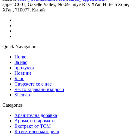
адрес:
C601, Gazelle Valley, No.69 Jinye RD. Xi'an Hi-tech Zone,
Xi'an, 710077, Китай
Quick Navigation
Home
За нас
продукти
Новини
Блог
Свържете се с нас
Често задавани въпроси
Sitemap
Categories
Хранителна добавка
Аромати и аромати
Екстракт от TCM
Козметичен материал