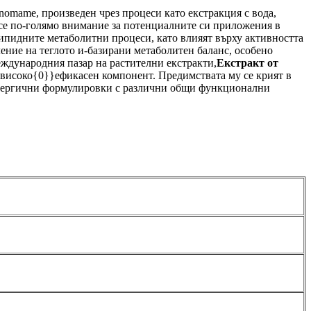
 nomame, произведен чрез процеси като екстракция с вода,
се по-голямо внимание за потенциалните си приложения в
липидните метаболитни процеси, като влияят върху активността
ение на теглото и-базирани метаболитен баланс, особено
международния пазар на растителни екстракти,
Екстракт от
 високо{0}}ефикасен компонент. Предимствата му се крият в
синергични формулировки с различни общи функционални