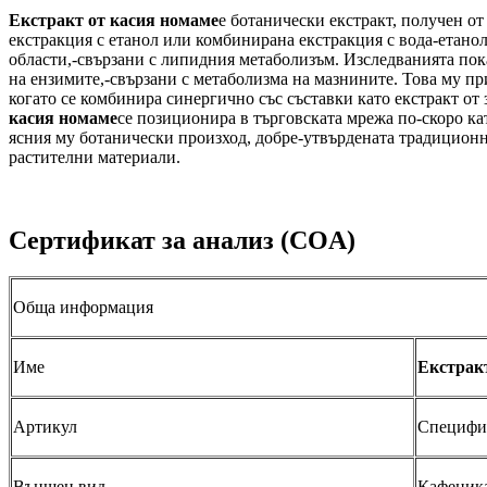
Екстракт от касия номаме
е ботанически екстракт, получен от
екстракция с етанол или комбинирана екстракция с вода-етанол
области,-свързани с липидния метаболизъм. Изследванията пок
на ензимите,-свързани с метаболизма на мазнините. Това му пр
когато се комбинира синергично със съставки като екстракт от 
касия номаме
се позиционира в търговската мрежа по-скоро к
ясния му ботанически произход, добре-утвърдената традицион
растителни материали.
Сертификат за анализ (COA)
Обща информация
Име
Екстрак
Артикул
Специфи
Външен вид
Кафеник