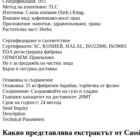
Спецификация: 10:1
Метод на изпитване: TLC
Източник: Cassia nomame (Sieb.) Kitag.
Външен вид: кафеникаво-жълт прах
Приложение: напитки, здравеопазване, храна
Растителна част: Herba
Сертифициране и съответствие
Сертификати: SC, KOSHER, HALAL, ISO22000, ISO9001
FDA регистрирана фабрика
ODM/OEM: Приемливо
Не е за продажба на частни лица
Бърза и сигурна доставка
Опаковка и съхранение
Опаковка: 25 кг/фабричен барабан, торбичка от фолио
Съхранение: Съхранявайте на сухо и хладно
Годишен капацитет на доставките: 20MT
Срок на годност: 24 месеца
Send Inquiry
Description
Technical Parameters
Какво представлява екстрактът от Cas