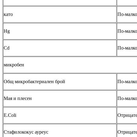
като
По-малко
Hg
По-малко
Cd
По-малко
микробен
Общ микробактериален брой
По-малко
Мая и плесен
По-малко
E.Coli
Отрицат
Стафилококус ауреус
Отрицат