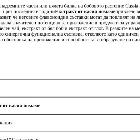
 надземните части или цялата билка на бобовото растение Cassia
. през последните години
Екстракт от касия номаме
привлече в
азват, че неговите флавоноидни съставки могат да повлияят на 
идава значителен потенциал за приложение в продукти за управл
зелен чай, екстракт от бял боб и екстракт от глог. В рамките на 
ато синергична функционална съставка, отколкото като единичен
на обосновка на приложение и способността за образуване на 
т от касия номаме
кация
аво{0}}жълт прах