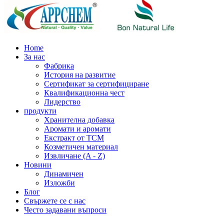
Home
За нас
Фабрика
История на развитие
Сертификат за сертифициране
Квалификационна чест
Лидерство
продукти
Хранителна добавка
Аромати и аромати
Екстракт от TCM
Козметичен материал
Извличане (A - Z)
Новини
Динамичен
Изложби
Блог
Свържете се с нас
Често задавани въпроси