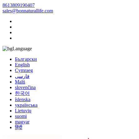
8613809190407
sales@bonnaturallife.com
Language
Български
English
Cymraeg
فارسی
Malti
slovenčina
한국어
íslenska
українська
Lietuvių
suomi
magyar
हिंदी