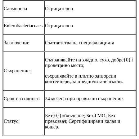
Салмонела
Отрицателна
Enterobacteriaceaes
Отрицателна
Заключение
Съответства на спецификацията
Съхранявайте на хладно, сухо, добре{0}}
проветриво място;
Съхранение:
съхранявайте в плътно затворени
контейнери, за предпочитане пълни.
Срок на годност:
24 месеца при правилно съхранение.
Без{0}}облъчване; Без-ГМО; Без
Статус:
превозвач; Сертифицирани халал и
кошер.