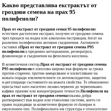
Какво представлява екстрактът от
гроздови семена на прах 95
полифеноли?
Прах от екстракт от гроздови семки 95 полифеноли
е
естествен растителен екстракт, получен от гроздови семена
чрез процеси на водна или алкохолна екстракция, богат на
различни полифенолни активни съединения. Активните
съставки в
Прах от екстракт от гроздови семена P95
полифеноли
са предимно антоцианини, ресвератрол,
флавоноиди и съединения на фенолната киселина.
В козметичния сектор,
Прах от екстракт от гроздови семена
P95 полифеноли
се използва широко във формули за грижа
против-стареене, против-замърсяване и изсветляване на
кожата поради изключителните си антиоксидантни, защитни
и-регулиращи състоянието на кожата свойства. Те обикновено
присъстват като наситено лилаво-червени до червеникаво-
кафяви прахове или концентрирани течности.
Полифеноли на
прах от екстракт от гроздови семена
показва добра
разтворимост във водни или етанолови системи, което ги
прави подходящи за козметични формули от-базиран и
емулсионен-тип. Полифенолната им структура е относително