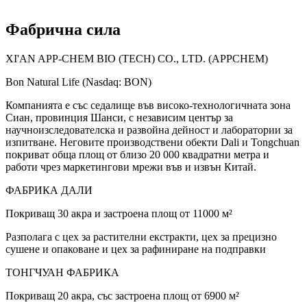
Фабрична сила
XI'AN APP-CHEM BIO (TECH) CO., LTD. (APPCHEM)
Bon Natural Life (Nasdaq: BON)
Компанията е със седалище във високо-технологичната зона
Сиан, провинция Шанси, с независим център за
научноизследователска и развойна дейност и лаборатории за
изпитване. Неговите производствени обекти Dali и Tongchuan
покриват обща площ от близо 20 000 квадратни метра и
работи чрез маркетингови мрежи във и извън Китай.
ФАБРИКА ДАЛИ
Покриващ 30 акра и застроена площ от 11000 м²
Разполага с цех за растителни екстракти, цех за прецизно
сушене и опаковане и цех за рафиниране на подправки
ТОНГЧУАН ФАБРИКА
Покриващ 20 акра, със застроена площ от 6900 м²