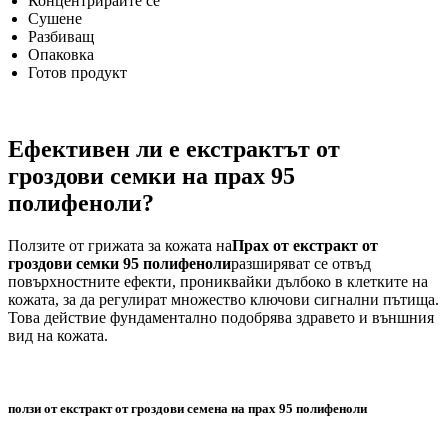
Концентрирайте се
Сушене
Разбиващ
Опаковка
Готов продукт
Ефективен ли е екстрактът от
гроздови семки на прах 95
полифеноли?
Ползите от грижата за кожата на
Прах от екстракт от
гроздови семки 95 полифеноли
разширяват се отвъд
повърхностните ефекти, прониквайки дълбоко в клетките на
кожата, за да регулират множество ключови сигнални пътища.
Това действие фундаментално подобрява здравето и външния
вид на кожата.
ползи от екстракт от гроздови семена на прах 95 полифеноли