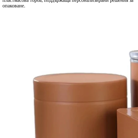
пластмасова торба, поддържаща персонализирани решения за
опаковане.