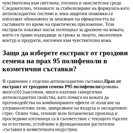
чувствителна към светлина, топлина и окислителна среда.
Следователно, техниките за стабилизиране на формулата-като
антиоксидантни системи и леки-защитни опаковки-се
използват обикновено за запазване на ефикасността на
съставките по време на практическо приложение. Тези
екстракти показват нисък потенциал за дразнене на кожата,
което ги прави подходящи за грижа за лицето, околоочния
контур и продукти, насочени към чувствителна кожа.
Защо да изберете екстракт от гроздови
семена на прах 95 полифеноли в
козметични съставки?
В сравнение с отделни антиоксидантни съставки,
Прах от
екстракт от гроздови семена P95 полифеноли
проявява
много{0}}насочени, много-пътечни синергични
антиоксидантни свойства, като помага на кожата да
противодейства на комбинираните ефекти от излагане на
ултравиолетови лъчи, замърсяване на въздуха и оксидативен
стрес. Освен това, техният ясен ботанически произход и
проследими източници са в съответствие с текущото търсене
на естествени, устойчиви и функционални растителни
-съставки в козметичната индустрия.