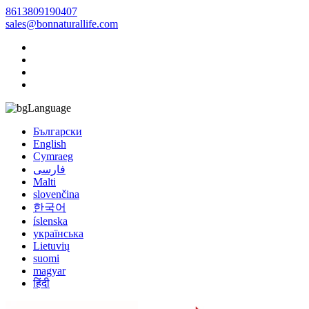
8613809190407
sales@bonnaturallife.com
Language
Български
English
Cymraeg
فارسی
Malti
slovenčina
한국어
íslenska
українська
Lietuvių
suomi
magyar
हिंदी