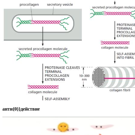
анти{0}}действие