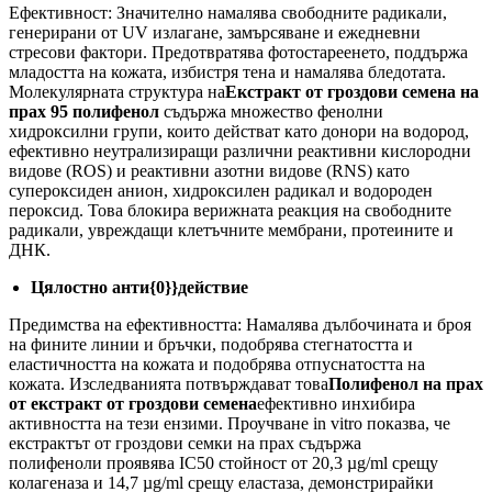
Ефективност: Значително намалява свободните радикали,
генерирани от UV излагане, замърсяване и ежедневни
стресови фактори. Предотвратява фотостареенето, поддържа
младостта на кожата, избистря тена и намалява бледотата.
Молекулярната структура на
Екстракт от гроздови семена на
прах 95 полифенол
​​​​​​съдържа множество фенолни
хидроксилни групи, които действат като донори на водород,
ефективно неутрализиращи различни реактивни кислородни
видове (ROS) и реактивни азотни видове (RNS) като
супероксиден анион, хидроксилен радикал и водороден
пероксид. Това блокира верижната реакция на свободните
радикали, увреждащи клетъчните мембрани, протеините и
ДНК.
Цялостно анти{0}}действие
Предимства на ефективността: Намалява дълбочината и броя
на фините линии и бръчки, подобрява стегнатостта и
еластичността на кожата и подобрява отпуснатостта на
кожата. Изследванията потвърждават това
Полифенол на прах
от екстракт от гроздови семена
ефективно инхибира
активността на тези ензими. Проучване in vitro показва, че
екстрактът от гроздови семки на прах съдържа
полифеноли
проявява IC50 стойност от 20,3 µg/ml срещу
колагеназа и 14,7 µg/ml срещу еластаза, демонстрирайки