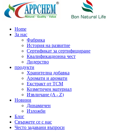
Home
За нас
Фабрика
История на развитие
Сертификат за сертифициране
Квалификационна чест
Лидерство
продукти
Хранителна добавка
Аромати и аромати
Екстракт от TCM
Козметичен материал
Извличане (A - Z)
Новини
Динамичен
Изложби
Блог
Свържете се с нас
Често задавани въпроси