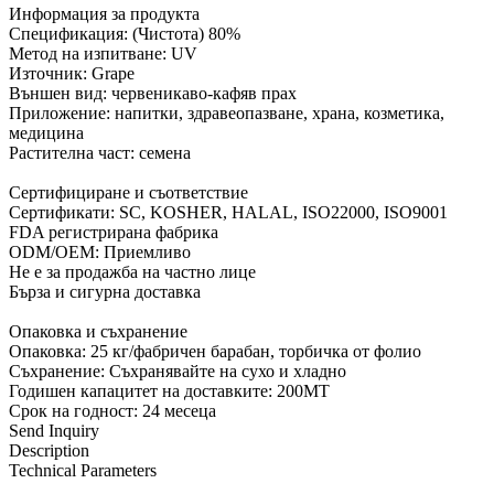
Информация за продукта
Спецификация: (Чистота) 80%
Метод на изпитване: UV
Източник: Grape
Външен вид: червеникаво-кафяв прах
Приложение: напитки, здравеопазване, храна, козметика,
медицина
Растителна част: семена
Сертифициране и съответствие
Сертификати: SC, KOSHER, HALAL, ISO22000, ISO9001
FDA регистрирана фабрика
ODM/OEM: Приемливо
Не е за продажба на частно лице
Бърза и сигурна доставка
Опаковка и съхранение
Опаковка: 25 кг/фабричен барабан, торбичка от фолио
Съхранение: Съхранявайте на сухо и хладно
Годишен капацитет на доставките: 200MT
Срок на годност: 24 месеца
Send Inquiry
Description
Technical Parameters