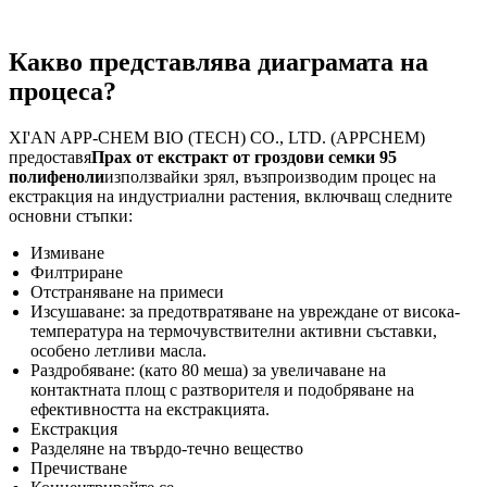
Какво представлява диаграмата на
процеса?
XI'AN APP-CHEM BIO (TECH) CO., LTD. (APPCHEM)
предоставя
Прах от екстракт от гроздови семки 95
полифеноли
използвайки зрял, възпроизводим процес на
екстракция на индустриални растения, включващ следните
основни стъпки:
Измиване
Филтриране
Отстраняване на примеси
Изсушаване: за предотвратяване на увреждане от висока-
температура на термочувствителни активни съставки,
особено летливи масла.
Раздробяване: (като 80 меша) за увеличаване на
контактната площ с разтворителя и подобряване на
ефективността на екстракцията.
Екстракция
Разделяне на твърдо-течно вещество
Пречистване