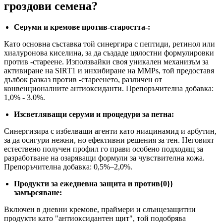
гроздови семена?
Серуми и кремове против-старостта-:
Като основна съставка той синергира с пептиди, ретинол или
хиалуронова киселина, за да създаде цялостни формулировки
против -стареене. Използвайки своя уникален механизъм за
активиране на SIRT1 и инхибиране на MMPs, той предоставя
дълбок разказ против -стареенето, различен от
конвенционалните антиоксиданти. Препоръчителна добавка:
1,0% - 3.0%.
Изсветляващи серуми и процедури за петна:
Синергизира с избелващи агенти като ниацинамид и арбутин,
за да осигури нежни, но ефективни решения за тен. Неговият
естествено получен профил го прави особено подходящ за
разработване на озаряващи формули за чувствителна кожа.
Препоръчителна добавка: 0,5%–2,0%.
Продукти за ежедневна защита и против{0}}
замърсяване:
Включен в дневни кремове, праймери и слънцезащитни
продукти като "антиоксидантен щит", той подобрява