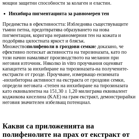
мощни защитни способности за колаген и еластин.
Инхибира пигментацията за равномерен тен
Предимства в ефективността: Избледнява съществуващите
тъмни петна, предотвратява образуването на нова
пигментация, коригира неравномерния тен на кожата и
подобрява цялостната яркост и блясък.
Множество
полифеноли в гроздови семки
е доказано, че
ефективно потискат активността на тирозиназата, като по
този начин намаляват производството на меланин при
неговия източник. Няколко in vitro проучвания оценяват
капацитета за инхибиране на тирозиназата-на получените-
екстракти от грозде. Проучване, измерващо ензимната
-инхибиторна активност на екстракта от гроздови семки,
определи неговата -степен на инхибиране на тирозиназата
като еквивалентна на 151,30 ± 1,20 милиграма еквивалент
коджикова киселина (KAE) на грам екстракт, демонстрирайки
неговия значителен избелващ потенциал.
Какви са приложенията на
полифенолите на прах от екстракт от