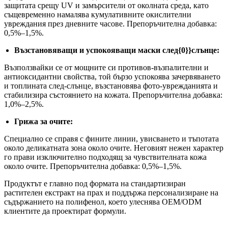
защитата срещу UV и замърсители от околната среда, като
същевременно намалява кумулативните окислителни
увреждания през дневните часове. Препоръчителна добавка:
0,5%–1,5%.
Възстановяващи и успокояващи маски след{0}}слънце:
Възползвайки се от мощните си противов-възпалителни и
антиоксидантни свойства, той бързо успокоява зачервяването
и топлината след-слънце, възстановява фото-уврежданията и
стабилизира състоянието на кожата. Препоръчителна добавка:
1,0%–2,5%.
Грижа за очите:
Специално се справя с фините линии, увисването и тъпотата
около деликатната зона около очите. Неговият нежен характер
го прави изключително подходящ за чувствителната кожа
около очите. Препоръчителна добавка: 0,5%–1,5%.
Продуктът е главно под формата на стандартизиран
растителен екстракт на прах и поддържа персонализиране на
съдържанието на полифенол, което улеснява OEM/ODM
клиентите да проектират формули.