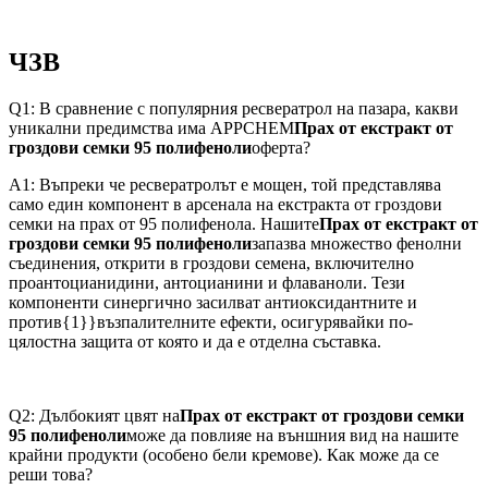
ЧЗВ
Q1: В сравнение с популярния ресвератрол на пазара, какви
уникални предимства има APPCHEM
Прах от екстракт от
гроздови семки 95 полифеноли
оферта?
A1: Въпреки че ресвератролът е мощен, той представлява
само един компонент в арсенала на екстракта от гроздови
семки на прах от 95 полифенола. Нашите
Прах от екстракт от
гроздови семки 95 полифеноли
запазва множество фенолни
съединения, открити в гроздови семена, включително
проантоцианидини, антоцианини и флаваноли. Тези
компоненти синергично засилват антиоксидантните и
против{1}}възпалителните ефекти, осигурявайки по-
цялостна защита от която и да е отделна съставка.
Q2: Дълбокият цвят на
Прах от екстракт от гроздови семки
95 полифеноли
може да повлияе на външния вид на нашите
крайни продукти (особено бели кремове). Как може да се
реши това?