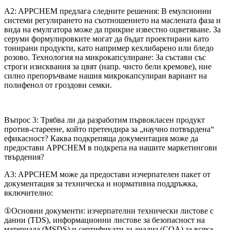
A2: APPCHEM предлага следните решения: В емулсионни
системи регулирането на съотношението на маслената фаза и
вида на емулгатора може да прикрие известно оцветяване. За
серуми формулировките могат да бъдат проектирани като
тонирани продукти, като например кехлибарено или бледо
розово. Технология на микрокапсулиране: За състави със
строги изисквания за цвят (напр. чисто бели кремове), ние
силно препоръчваме нашия микрокапсулиран вариант на
полифенол от гроздови семки.
Въпрос 3: Трябва ли да разработим първокласен продукт
против-стареене, който претендира за „научно потвърдена“
ефикасност? Каква подкрепяща документация може да
предостави APPCHEM в подкрепа на нашите маркетингови
твърдения?
A3: APPCHEM може да предостави изчерпателен пакет от
документация за техническа и нормативна поддръжка,
включително:
①Основни документи: изчерпателни технически листове с
данни (TDS), информационни листове за безопасност на
материала (MSDS) и сертификати за анализ (COA) за всяка