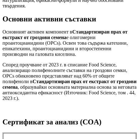
натурализация, ефикасни-формули и научно обосновани
твърдения.
Основни активни съставки
Основният активен компонент в
Стандартизиран прах от
екстракт от гроздови семена
е олигомерни
проантоцианидини (OPCs). Освен това съдържа катехини,
епикатехини, проантоцианидини и второстепенни
производни на галовата киселина.
Според проучване от 2023 г. в списание Food Science,
анализиращо полифенолните съставки на гроздови семки,
OPCs обикновено представляват над 60% от общите
полифеноли в
Стандартизиран прах от екстракт от гроздови
семена
, образувайки основната материална основа за неговата
антиоксидантна ефикасност (Източник: Food Science, том . 44,
2023 г.).
Сертификат за анализ (COA)