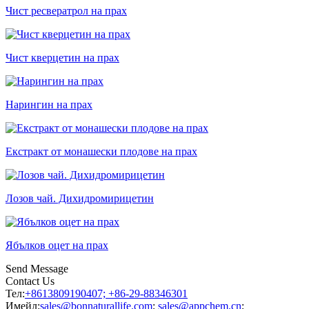
Чист ресвератрол на прах
Чист кверцетин на прах
Нарингин на прах
Екстракт от монашески плодове на прах
Лозов чай. Дихидромирицетин
Ябълков оцет на прах
Send Message
Contact Us
Тел:
+8613809190407; +86-29-88346301
Имейл:
sales@bonnaturallife.com
;
sales@appchem.cn
;