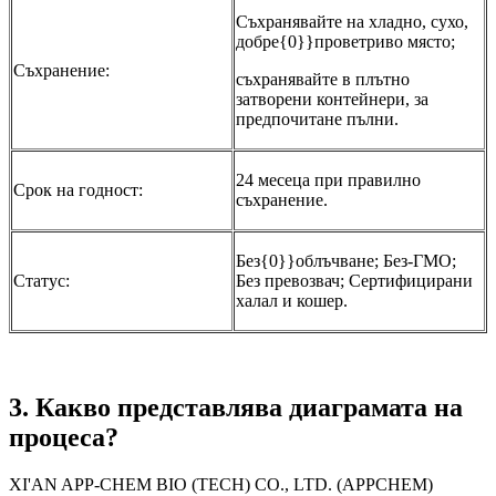
Съхранявайте на хладно, сухо,
добре{0}}проветриво място;
Съхранение:
съхранявайте в плътно
затворени контейнери, за
предпочитане пълни.
24 месеца при правилно
Срок на годност:
съхранение.
Без{0}}облъчване; Без-ГМО;
Статус:
Без превозвач; Сертифицирани
халал и кошер.
3. Какво представлява диаграмата на
процеса?
XI'AN APP-CHEM BIO (TECH) CO., LTD. (APPCHEM)