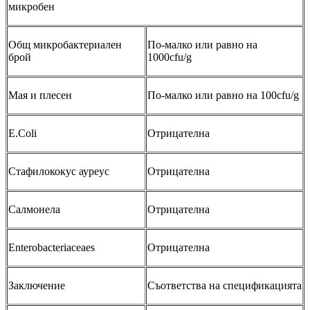
микробен
Общ микробактериален
По-малко или равно на
брой
1000cfu/g
Мая и плесен
По-малко или равно на 100cfu/g
E.Coli
Отрицателна
Стафилококус ауреус
Отрицателна
Салмонела
Отрицателна
Enterobacteriaceaes
Отрицателна
Заключение
Съответства на спецификацията