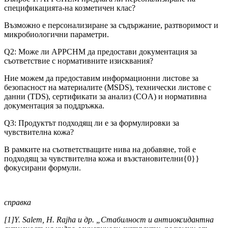
спецификацията-на козметичен клас?
Възможно е персонализиране за съдържание, разтворимост и
микробиологични параметри.
Q2: Може ли APPCHM да предостави документация за
съответствие с нормативните изисквания?
Ние можем да предоставим информационни листове за
безопасност на материалите (MSDS), технически листове с
данни (TDS), сертификати за анализ (COA) и нормативна
документация за поддръжка.
Q3: Продуктът подходящ ли е за формулировки за
чувствителна кожа?
В рамките на съответстващите нива на добавяне, той е
подходящ за чувствителна кожа и възстановителни{0}}
фокусирани формули.
справка
[1]Y. Salem, H. Rajha и др. „Стабилност и антиоксидантна