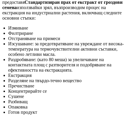
предоставя
Стандартизиран прах от екстракт от гроздови
семена
използвайки зрял, възпроизводим процес на
екстракция на индустриални растения, включващ следните
основни стъпки:
Измиване
Филтриране
Отстраняване на примеси
Изсушаване: за предотвратяване на увреждане от висока-
температура на термочувствителни активни съставки,
особено летливи масла.
Раздробяване: (като 80 меша) за увеличаване на
контактната площ с разтворителя и подобряване на
ефективността на екстракцията.
Екстракция
Разделяне на твърдо-течно вещество
Пречистване
Концентрирайте се
Сушене
Разбиващ
Опаковка
Готов продукт