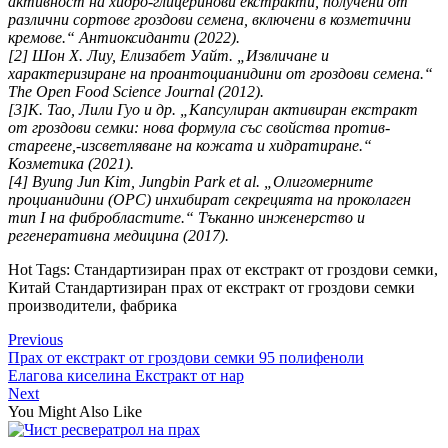
активност на хидро-глицеринови екстракти, получени от
различни сортове гроздови семена, включени в козметични
кремове.“ Антиоксиданти (2022).
[2] Шон X. Лиу, Елизабет Уайт. „Извличане и
характеризиране на проантоцианидини от гроздови семена.“
The Open Food Science Journal (2012).
[3]К. Тао, Лили Гуо и др. „Капсулиран активиран екстракт
от гроздови семки: нова формула със свойства против-
стареене,-изсветляване на кожата и хидратиране.“
Козметика (2021).
[4] Byung Jun Kim, Jungbin Park et al. „Олигомерните
процианидини (OPC) инхибират секрецията на проколаген
тип I на фибробластите.“ Тъканно инженерство и
регенеративна медицина (2017).
Hot Tags: Стандартизиран прах от екстракт от гроздови семки,
Китай Стандартизиран прах от екстракт от гроздови семки
производители, фабрика
Previous
Прах от екстракт от гроздови семки 95 полифеноли
Елагова киселина Екстракт от нар
Next
You Might Also Like