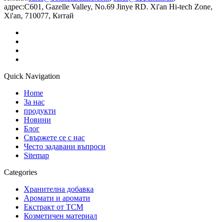
адрес:
C601, Gazelle Valley, No.69 Jinye RD. Xi'an Hi-tech Zone,
Xi'an, 710077, Китай
Quick Navigation
Home
За нас
продукти
Новини
Блог
Свържете се с нас
Често задавани въпроси
Sitemap
Categories
Хранителна добавка
Аромати и аромати
Екстракт от TCM
Козметичен материал