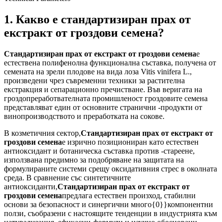
1. Какво е стандартизиран прах от
екстракт от гроздови семена?
Стандартизиран прах от екстракт от гроздови семена
е
естествена полифенолна функционална съставка, получена от
семената на зрели плодове на вида лоза Vitis vinifera L.,
произведени чрез съвременни техники за растителна
екстракция и сепарационно пречистване. Във веригата на
гроздопреработвателната промишленост гроздовите семена
представляват един от основните странични -продукти от
винопроизводството и преработката на сокове.
В козметичния сектор,
Стандартизиран прах от екстракт от
гроздови семена
е изрично позициониран като естествен
антиоксидант и ботаническа съставка против -стареене,
използвана предимно за подобряване на защитата на
формулираните системи срещу оксидативния стрес в околната
среда. В сравнение със синтетичните
антиоксиданти,
Стандартизиран прах от екстракт от
гроздови семена
предлага естествен произход, стабилни
основи за безопасност и синергични много{0}}компонентни
ползи, съобразени с настоящите тенденции в индустрията към