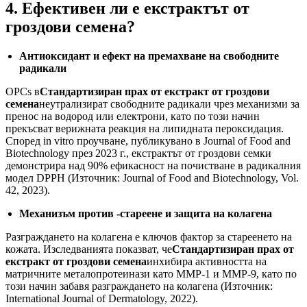
4. Ефективен ли е екстрактът от
гроздови семена?
Антиоксидант и ефект на премахване на свободните
радикали
OPCs в
Стандартизиран прах от екстракт от гроздови
семена
неутрализират свободните радикали чрез механизми за
пренос на водород или електрони, като по този начин
прекъсват верижната реакция на липидната пероксидация.
Според in vitro проучване, публикувано в Journal of Food and
Biotechnology през 2023 г., екстрактът от гроздови семки
демонстрира над 90% ефикасност на почистване в радикалния
модел DPPH (Източник: Journal of Food and Biotechnology, Vol.
42, 2023).
Механизъм против -стареене и защита на колагена
Разграждането на колагена е ключов фактор за стареенето на
кожата. Изследванията показват, че
Стандартизиран прах от
екстракт от гроздови семена
инхибира активността на
матричните металопротеинази като MMP-1 и MMP-9, като по
този начин забавя разграждането на колагена (Източник:
International Journal of Dermatology, 2022).