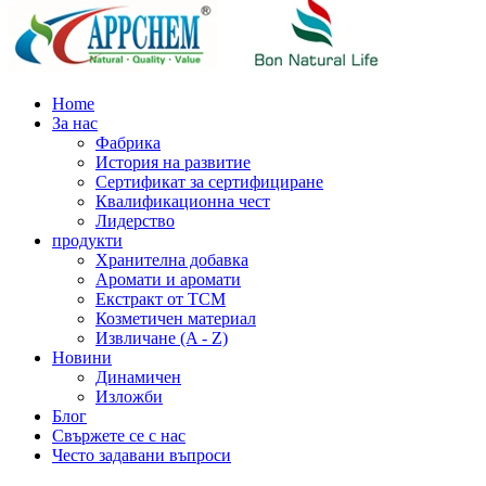
Home
За нас
Фабрика
История на развитие
Сертификат за сертифициране
Квалификационна чест
Лидерство
продукти
Хранителна добавка
Аромати и аромати
Екстракт от TCM
Козметичен материал
Извличане (A - Z)
Новини
Динамичен
Изложби
Блог
Свържете се с нас
Често задавани въпроси