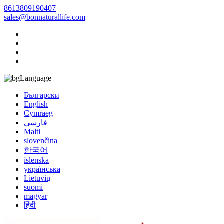
8613809190407
sales@bonnaturallife.com
Language
Български
English
Cymraeg
فارسی
Malti
slovenčina
한국어
íslenska
українська
Lietuvių
suomi
magyar
हिंदी