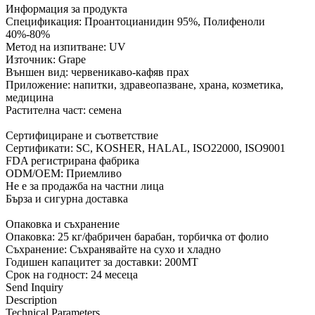
Информация за продукта
Спецификация: Проантоцианидин 95%, Полифеноли
40%-80%
Метод на изпитване: UV
Източник: Grape
Външен вид: червеникаво-кафяв прах
Приложение: напитки, здравеопазване, храна, козметика,
медицина
Растителна част: семена
Сертифициране и съответствие
Сертификати: SC, KOSHER, HALAL, ISO22000, ISO9001
FDA регистрирана фабрика
ODM/OEM: Приемливо
Не е за продажба на частни лица
Бърза и сигурна доставка
Опаковка и съхранение
Опаковка: 25 кг/фабричен барабан, торбичка от фолио
Съхранение: Съхранявайте на сухо и хладно
Годишен капацитет за доставки: 200MT
Срок на годност: 24 месеца
Send Inquiry
Description
Technical Parameters