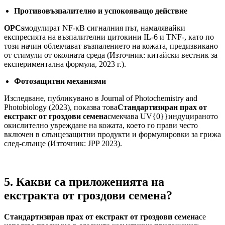
Противовъзпалително и успокояващо действие
OPCs
модулират NF-κB сигналния път, намалявайки
експресията на възпалителни цитокини IL-6 и TNF-, като по
този начин облекчават възпалението на кожата, предизвикано
от стимули от околната среда (Източник: китайски вестник за
експериментална формула, 2023 г.).
Фотозащитни механизми
Изследване, публикувано в Journal of Photochemistry and
Photobiology (2023), показва това
Стандартизиран прах от
екстракт от гроздови семена
смекчава UV{0}}индуцираното
окислително увреждане на кожата, което го прави често
включен в слънцезащитни продукти и формулировки за грижа
след-слънце (Източник: JPP 2023).
5. Какви са приложенията на
екстракта от гроздови семена?
Стандартизиран прах от екстракт от гроздови семена
се