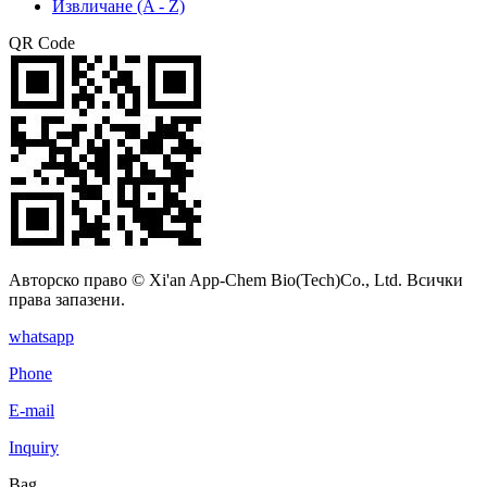
Извличане (A - Z)
QR Code
Авторско право © Xi'an App-Chem Bio(Tech)Co., Ltd. Всички
права запазени.
whatsapp
Phone
E-mail
Inquiry
Bag