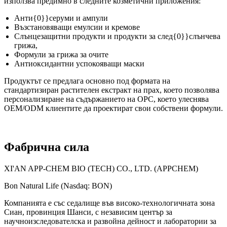
използва предимно в следните козметични приложения:
Анти{0}}серуми и ампули
Възстановяващи емулсии и кремове
Слънцезащитни продукти и продукти за след{0}}слънчева
грижа,
Формули за грижа за очите
Антиоксидантни успокояващи маски
Продуктът се предлага основно под формата на
стандартизиран растителен екстракт на прах, което позволява
персонализиране на съдържанието на OPC, което улеснява
OEM/ODM клиентите да проектират свои собствени формули.
Фабрична сила
XI'AN APP-CHEM BIO (TECH) CO., LTD. (APPCHEM)
Bon Natural Life (Nasdaq: BON)
Компанията е със седалище във високо-технологичната зона
Сиан, провинция Шанси, с независим център за
научноизследователска и развойна дейност и лаборатории за