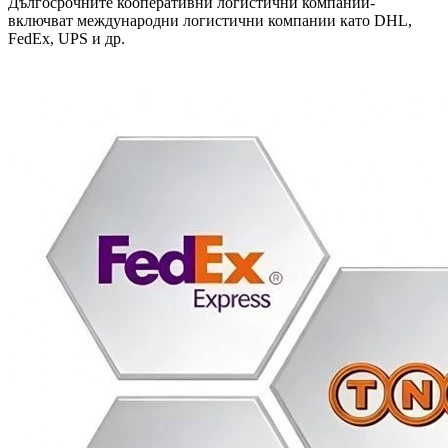
Дългосрочните кооперативни логистични компании-
включват международни логистични компании като DHL,
FedEx, UPS и др.