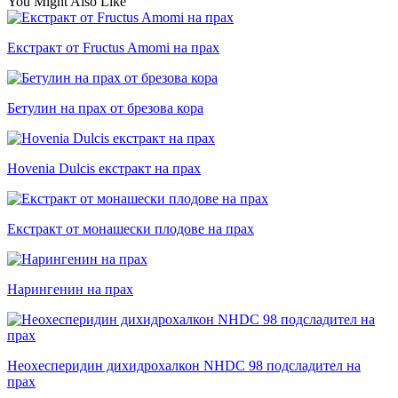
You Might Also Like
Екстракт от Fructus Amomi на прах
Бетулин на прах от брезова кора
Hovenia Dulcis екстракт на прах
Екстракт от монашески плодове на прах
Нарингенин на прах
Неохесперидин дихидрохалкон NHDC 98 подсладител на
прах