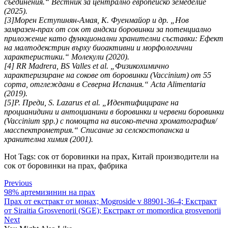
съединения.“ Вестник за централно европейско земеделие
(2025).
[3]Морен Еступинян-Амая, К. Фуенмайор и др. „Нов
замразен-прах от сок от андски боровинки за потенциално
приложение като функционални хранителни съставки: Ефект
на малтодекстрин върху биоактивни и морфологични
характеристики.“ Молекули (2020).
[4] RR Madrera, BS Valles et al. „Физикохимично
характеризиране на сокове от боровинки (Vaccinium) от 55
сорта, отглеждани в Северна Испания.“ Acta Alimentaria
(2019).
[5]Р. Преди, S. Lazarus et al. „Идентифициране на
процианидини и антоцианини в боровинки и червени боровинки
(Vaccinium spp.) с помощта на високо-течна хроматография/
масспектрометрия.“ Списание за селскостопанска и
хранителна химия (2001).
Hot Tags: сок от боровинки на прах, Китай производители на
сок от боровинки на прах, фабрика
Previous
98% артемизинин на прах
Прах от екстракт от монах; Mogroside v 88901-36-4; Екстракт
от Siraitia Grosvenorii (SGE); Екстракт от momordica grosvenorii
Next