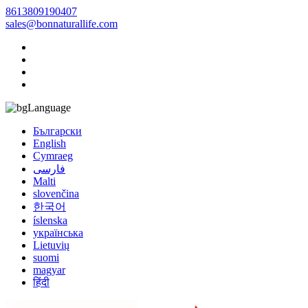
8613809190407
sales@bonnaturallife.com
Language
Български
English
Cymraeg
فارسی
Malti
slovenčina
한국어
íslenska
українська
Lietuvių
suomi
magyar
हिंदी