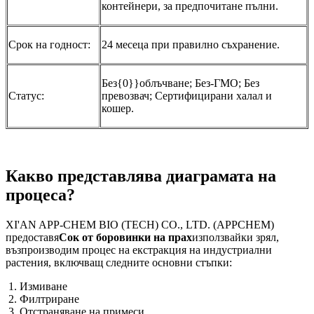
контейнери, за предпочитане пълни.
Срок на годност:
24 месеца при правилно съхранение.
Без{0}}облъчване; Без-ГМО; Без
Статус:
превозвач; Сертифицирани халал и
кошер.
Какво представлява диаграмата на
процеса?
XI'AN APP-CHEM BIO (TECH) CO., LTD. (APPCHEM)
предоставя
Сок от боровинки на прах
използвайки зрял,
възпроизводим процес на екстракция на индустриални
растения, включващ следните основни стъпки:
Измиване
Филтриране
Отстраняване на примеси