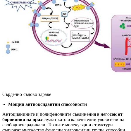
Сърдечно-съдово здраве
Мощни антиоксидантни способности
Антоцианините и полифенолните съединения в него
сок от
боровинки на прах
служат като изключителни уловители на
свободните радикали. Техните молекулярни структури
съдържат множество фенолни хидроксилни групи, способни