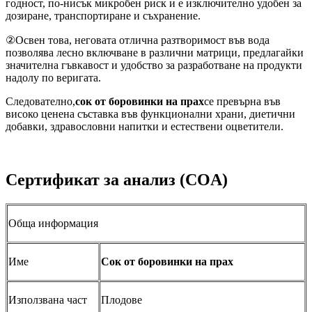
годност, по-нисък микробен риск и е изключително удобен за
дозиране, транспортиране и съхранение.
②Освен това, неговата отлична разтворимост във вода
позволява лесно включване в различни матрици, предлагайки
значителна гъвкавост и удобство за разработване на продукти
надолу по веригата.
Следователно,
сок от боровинки на прах
се превърна във
високо ценена съставка във функционални храни, диетични
добавки, здравословни напитки и естествени оцветители.
Сертификат за анализ (COA)
Обща информация
Име
Сок от боровинки на прах
Използвана част
Плодове