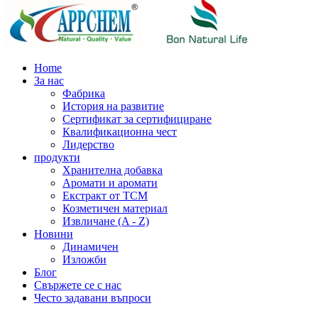
Home
За нас
Фабрика
История на развитие
Сертификат за сертифициране
Квалификационна чест
Лидерство
продукти
Хранителна добавка
Аромати и аромати
Екстракт от TCM
Козметичен материал
Извличане (A - Z)
Новини
Динамичен
Изложби
Блог
Свържете се с нас
Често задавани въпроси