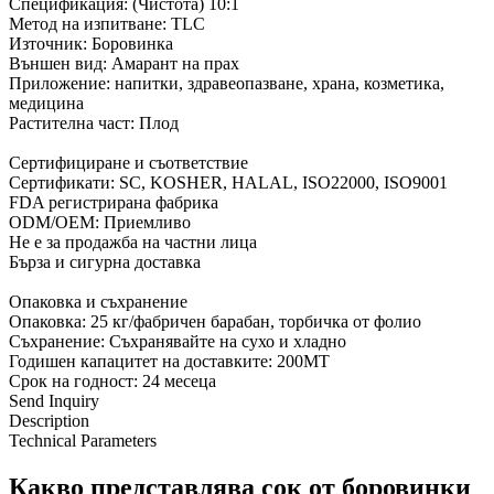
Спецификация: (Чистота) 10:1
Метод на изпитване: TLC
Източник: Боровинка
Външен вид: Амарант на прах
Приложение: напитки, здравеопазване, храна, козметика,
медицина
Растителна част: Плод
Сертифициране и съответствие
Сертификати: SC, KOSHER, HALAL, ISO22000, ISO9001
FDA регистрирана фабрика
ODM/OEM: Приемливо
Не е за продажба на частни лица
Бърза и сигурна доставка
Опаковка и съхранение
Опаковка: 25 кг/фабричен барабан, торбичка от фолио
Съхранение: Съхранявайте на сухо и хладно
Годишен капацитет на доставките: 200MT
Срок на годност: 24 месеца
Send Inquiry
Description
Technical Parameters
Какво представлява сок от боровинки