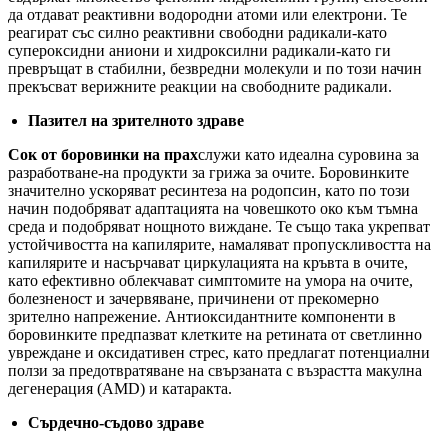
да отдават реактивни водородни атоми или електрони. Те
реагират със силно реактивни свободни радикали-като
супероксидни аниони и хидроксилни радикали-като ги
превръщат в стабилни, безвредни молекули и по този начин
прекъсват верижните реакции на свободните радикали.
Пазител на зрителното здраве
Сок от боровинки на прах
служи като идеална суровина за
разработване-на продукти за грижа за очите. Боровинките
значително ускоряват ресинтеза на родопсин, като по този
начин подобряват адаптацията на човешкото око към тъмна
среда и подобряват нощното виждане. Те също така укрепват
устойчивостта на капилярите, намаляват пропускливостта на
капилярите и насърчават циркулацията на кръвта в очите,
като ефективно облекчават симптомите на умора на очите,
болезненост и зачервяване, причинени от прекомерно
зрително напрежение. Антиоксидантните компоненти в
боровинките предпазват клетките на ретината от светлинно
увреждане и оксидативен стрес, като предлагат потенциални
ползи за предотвратяване на свързаната с възрастта макулна
дегенерация (AMD) и катаракта.
Сърдечно-съдово здраве