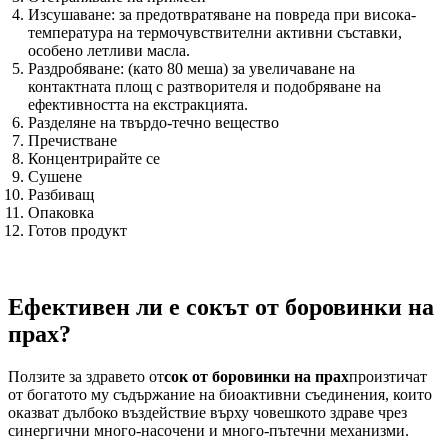
Изсушаване: за предотвратяване на повреда при висока-
температура на термочувствителни активни съставки,
особено летливи масла.
Раздробяване: (като 80 меша) за увеличаване на
контактната площ с разтворителя и подобряване на
ефективността на екстракцията.
Разделяне на твърдо-течно вещество
Пречистване
Концентрирайте се
Сушене
Разбиващ
Опаковка
Готов продукт
Ефективен ли е сокът от боровинки на
прах?
Ползите за здравето от
сок от боровинки на прах
произтичат
от богатото му съдържание на биоактивни съединения, които
оказват дълбоко въздействие върху човешкото здраве чрез
синергични много-насочени и много-пътечни механизми.