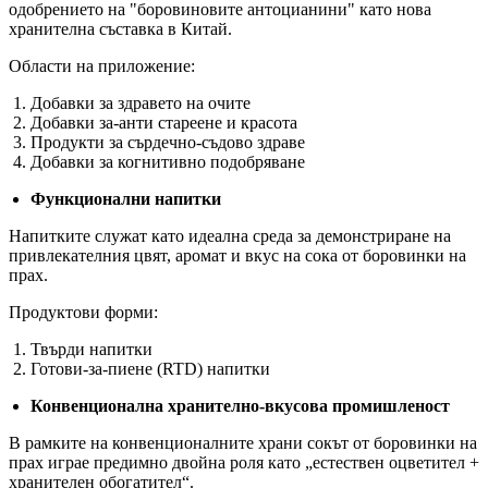
одобрението на "боровиновите антоцианини" като нова
хранителна съставка в Китай.
Области на приложение:
Добавки за здравето на очите
Добавки за-анти стареене и красота
Продукти за сърдечно-съдово здраве
Добавки за когнитивно подобряване
Функционални напитки
Напитките служат като идеална среда за демонстриране на
привлекателния цвят, аромат и вкус на сока от боровинки на
прах.
Продуктови форми:
Твърди напитки
Готови-за-пиене (RTD) напитки
Конвенционална хранително-вкусова промишленост
В рамките на конвенционалните храни сокът от боровинки на
прах играе предимно двойна роля като „естествен оцветител +
хранителен обогатител“.