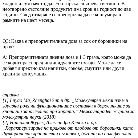
хладно и сухо място, далеч от пряка слънчева светлина. В
неотворено състояние продуктът има срок на годност до две
години. След отваряне се препоръчва да се консумира в
рамките на шест месеца.
Q3: Каква е препоръчителната доза за сок от боровинки на
прах?
A: Препоръчителната дневна доза е 1-3 грама, която може да
се коригира според индивидуалните нужди. Може да се
добавя директно към напитки, сокове, смутита или други
храни за консумация.
справка
[1] Luyao Ma, Zhenghai Sun и др. „Молекулярен механизъм и
здравна роля на функционалните съставки в боровинките за
хронични заболявания при хората.“ Международен журнал за
молекулярни науки (2018).
[2] Наталия Журек, Александра Кепска и др.
„Характеризиране на прахове от плодове от боровинки като
функционални хранителни съставки, богати на полифенолни