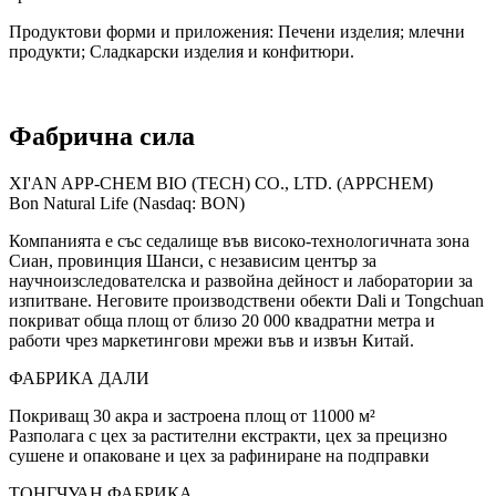
Продуктови форми и приложения: Печени изделия; млечни
продукти; Сладкарски изделия и конфитюри.
Фабрична сила
XI'AN APP-CHEM BIO (TECH) CO., LTD. (APPCHEM)
Bon Natural Life (Nasdaq: BON)
Компанията е със седалище във високо-технологичната зона
Сиан, провинция Шанси, с независим център за
научноизследователска и развойна дейност и лаборатории за
изпитване. Неговите производствени обекти Dali и Tongchuan
покриват обща площ от близо 20 000 квадратни метра и
работи чрез маркетингови мрежи във и извън Китай.
ФАБРИКА ДАЛИ
Покриващ 30 акра и застроена площ от 11000 м²
Разполага с цех за растителни екстракти, цех за прецизно
сушене и опаковане и цех за рафиниране на подправки
ТОНГЧУАН ФАБРИКА