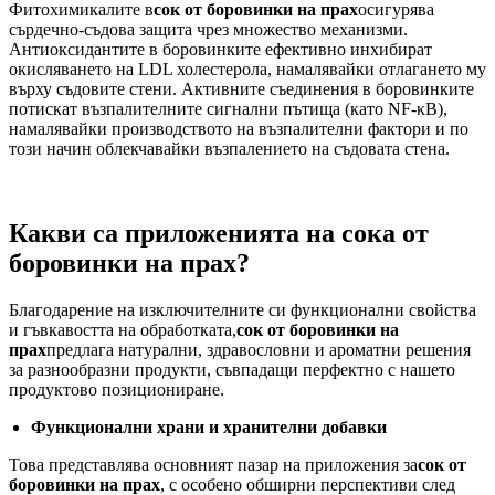
Фитохимикалите в
сок от боровинки на прах
осигурява
сърдечно-съдова защита чрез множество механизми.
Антиоксидантите в боровинките ефективно инхибират
окисляването на LDL холестерола, намалявайки отлагането му
върху съдовите стени. Активните съединения в боровинките
потискат възпалителните сигнални пътища (като NF-κB),
намалявайки производството на възпалителни фактори и по
този начин облекчавайки възпалението на съдовата стена.
Какви са приложенията на сока от
боровинки на прах?
Благодарение на изключителните си функционални свойства
и гъвкавостта на обработката,
сок от боровинки на
прах
предлага натурални, здравословни и ароматни решения
за разнообразни продукти, съвпадащи перфектно с нашето
продуктово позициониране.
Функционални храни и хранителни добавки
Това представлява основният пазар на приложения за
сок от
боровинки на прах
, с особено обширни перспективи след