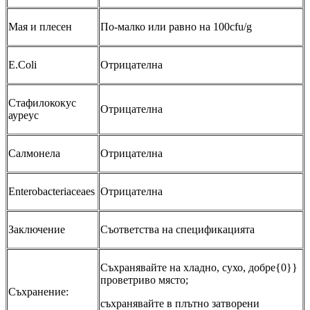
Мая и плесен
По-малко или равно на 100cfu/g
E.Coli
Отрицателна
Стафилококус
Отрицателна
ауреус
Салмонела
Отрицателна
Enterobacteriaceaes
Отрицателна
Заключение
Съответства на спецификацията
Съхранявайте на хладно, сухо, добре{0}}
проветриво място;
Съхранение:
съхранявайте в плътно затворени