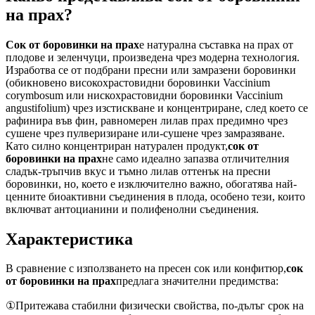
на прах?
Сок от боровинки на прах
е натурална съставка на прах от
плодове и зеленчуци, произведена чрез модерна технология.
Изработва се от подбрани пресни или замразени боровинки
(обикновено високохрастовидни боровинки Vaccinium
corymbosum или нискохрастовидни боровинки Vaccinium
angustifolium) чрез изстискване и концентриране, след което се
рафинира във фин, равномерен лилав прах предимно чрез
сушене чрез пулверизиране или-сушене чрез замразяване.
Като силно концентриран натурален продукт,
сок от
боровинки на прах
не само идеално запазва отличителния
сладък-тръпчив вкус и тъмно лилав оттенък на пресни
боровинки, но, което е изключително важно, обогатява най-
ценните биоактивни съединения в плода, особено тези, които
включват антоцианини и полифенолни съединения.
Характеристика
В сравнение с използването на пресен сок или конфитюр,
сок
от боровинки на прах
предлага значителни предимства:
①Притежава стабилни физически свойства, по-дълъг срок на