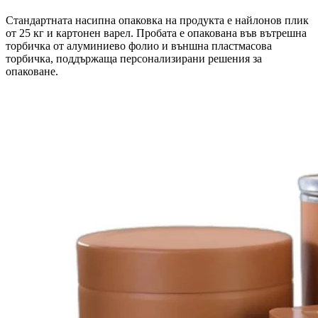
Стандартната насипна опаковка на продукта е найлонов плик
от 25 кг и картонен варел. Пробата е опакована във вътрешна
торбичка от алуминиево фолио и външна пластмасова
торбичка, поддържаща персонализирани решения за
опаковане.