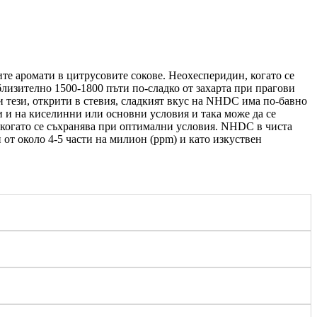
ите аромати в цитрусовите сокове. Неохесперидин, когато се
лизително 1500-1800 пъти по-сладко от захарта при прагови
 и тези, открити в стевия, сладкият вкус на NHDC има по-бавно
ри и на киселинни или основни условия и така може да се
, когато се съхранява при оптимални условия. NHDC в чиста
 от около 4-5 части на милион (ppm) и като изкуствен