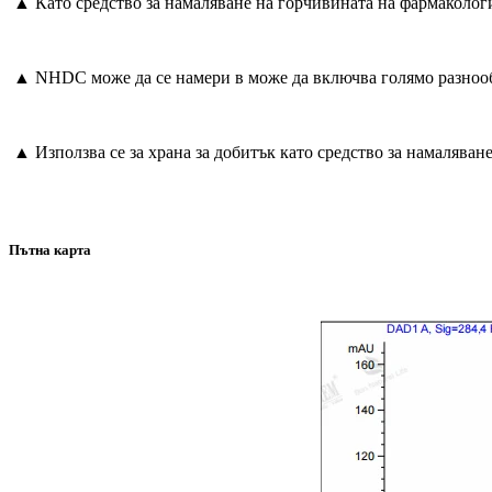
▲ Като средство за намаляване на горчивината на фармаколог
▲ NHDC може да се намери в може да включва голямо разнообраз
▲ Използва се за храна за добитък като средство за намаляване
Пътна карта