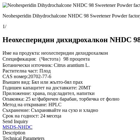
Neohesperidin Dihydrochalcone NHDC 98 Sweetener Powder factor
1
/
Неохесперидин дихидрохалкон NHDC 98
Име на продукта: неохесперидин дихидрохалкон
Спецификация:（Чистота）98 процента
Ботанически източник: Citrus arantium L.
Растителна част: Плод
CAS номер:20702-77-6
Външен вид: Бял или жълто-бял прах
Годишен капацитет на доставките: 20MT
Приложение: храна, подсладител, напитки
Опаковка: 25 кг/фабричен барабан, торбичка от фолио
Метод на откриване: HPLC
Съхранение: Съхранявайте на сухо и хладно
Срок на годност: 24 месеца
Send Inquiry
MSDS-NHDC
Description
Technical Parameters