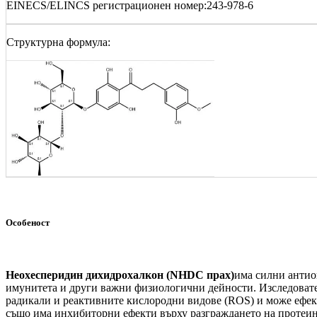
EINECS/ELINCS регистрационен номер:243-978-6
Структурна формула:
Особеност
Неохесперидин дихидрохалкон (NHDC прах)
има силни антио
имунитета и други важни физиологични дейности. Изследовате
радикали и реактивните кислородни видове (ROS) и може ефек
също има инхибиторни ефекти върху разграждането на протеини