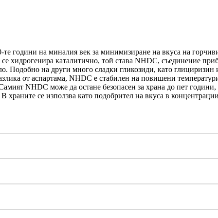
60-те години на миналия век за минимизиране на вкуса на горчив
а се хидрогенира каталитично, той става NHDC, съединение приб
егло. Подобно на други много сладки гликозиди, като глициризин
За разлика от аспартама, NHDC е стабилен на повишени температу
. Самият NHDC може да остане безопасен за храна до пет години
 В храните се използва като подобрител на вкуса в концентрации