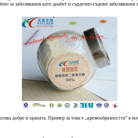
бено за заболявания като диабет и сърдечно-съдови заболявания
лзва добре в храната. Пример за това е „кремообразността“ в мл