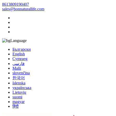
8613809190407
sales@bonnaturallife.com
Language
Български
English
Cymraeg
فارسی
Malti
slovenčina
한국어
íslenska
українська
Lietuvių
suomi
magyar
हिंदी