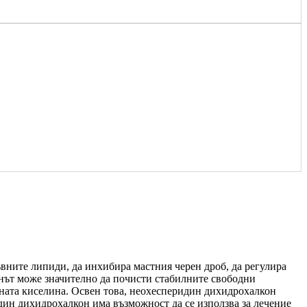
вните липиди, да инхибира мастния черен дроб, да регулира
нът може значително да почисти стабилните свободни
ната киселина. Освен това, неохесперидин дихидрохалкон
дин дихидрохалкон има възможност да се използва за лечение