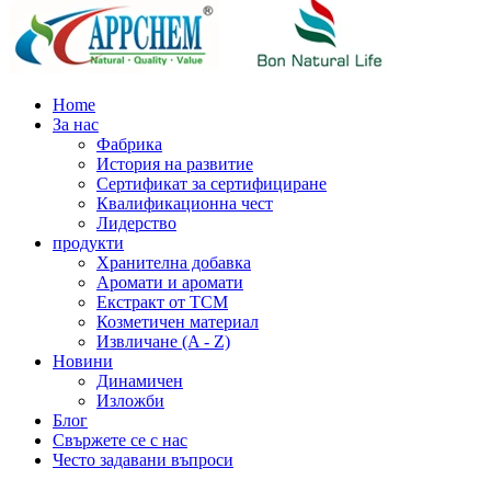
Home
За нас
Фабрика
История на развитие
Сертификат за сертифициране
Квалификационна чест
Лидерство
продукти
Хранителна добавка
Аромати и аромати
Екстракт от TCM
Козметичен материал
Извличане (A - Z)
Новини
Динамичен
Изложби
Блог
Свържете се с нас
Често задавани въпроси