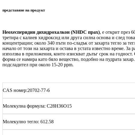
представяне на продукт
Неохесперидин дихидрохалкон (NHDC прах)
, е открит през 
третира с калиев хидроксид или друга силна основа и след тов
концентрации; около 340 пъти по-сладък от захарта тегло за т
начало от този на захарта и остава в устата известно време. 
използва в приложения, които изискват дълъг срок на годност
форма се намира като бяло вещество, подобно на пудрата захар.
подсладител при около 15-20 ppm.
CAS номер:20702-77-6
Молекулна формула: C28H36O15
Молекулно тегло: 612.58