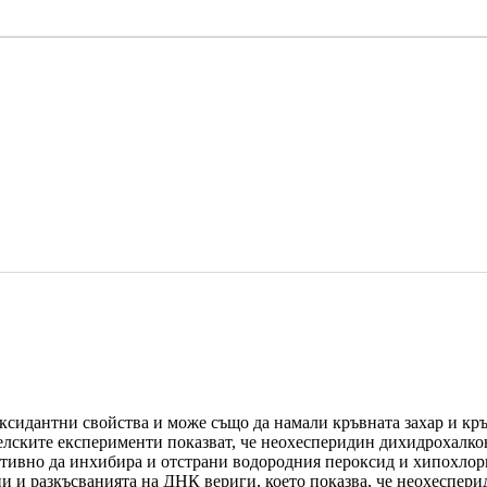
ксидантни свойства и може също да намали кръвната захар и кръ
лските експерименти показват, че неохесперидин дихидрохалко
тивно да инхибира и отстрани водородния пероксид и хипохлор
 и разкъсванията на ДНК вериги, което показва, че неохеспери