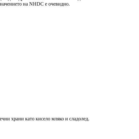
 значението на NHDC е очевидно.
ечни храни като кисело мляко и сладолед.