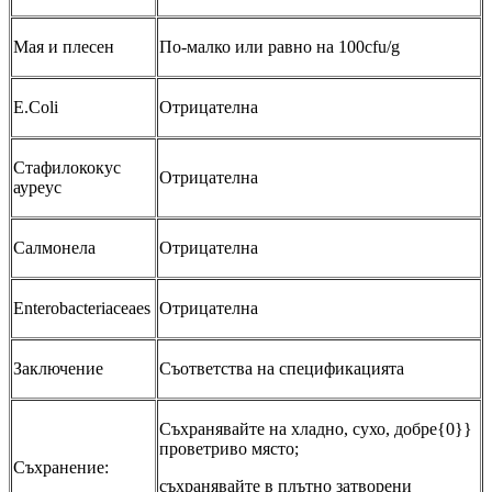
Мая и плесен
По-малко или равно на 100cfu/g
E.Coli
Отрицателна
Стафилококус
Отрицателна
ауреус
Салмонела
Отрицателна
Enterobacteriaceaes
Отрицателна
Заключение
Съответства на спецификацията
Съхранявайте на хладно, сухо, добре{0}}
проветриво място;
Съхранение:
съхранявайте в плътно затворени