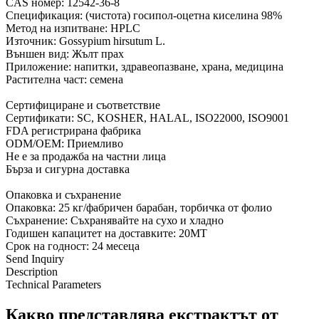
CAS номер: 12542-36-8
Спецификация: (чистота) госипол-оцетна киселина 98%
Метод на изпитване: HPLC
Източник: Gossypium hirsutum L.
Външен вид: Жълт прах
Приложение: напитки, здравеопазване, храна, медицина
Растителна част: семена
Сертифициране и съответствие
Сертификати: SC, KOSHER, HALAL, ISO22000, ISO9001
FDA регистрирана фабрика
ODM/OEM: Приемливо
Не е за продажба на частни лица
Бърза и сигурна доставка
Опаковка и съхранение
Опаковка: 25 кг/фабричен барабан, торбичка от фолио
Съхранение: Съхранявайте на сухо и хладно
Годишен капацитет на доставките: 20MT
Срок на годност: 24 месеца
Send Inquiry
Description
Technical Parameters
Какво представлява екстрактът от