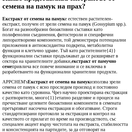
семена на памук на прах?
Екстракт от семена на памук
е естествен растителен-
екстракт, получен от зрели семена на памук (Gossypium spp.).
Богат на разнообразни биоактивни съставки като
полифенолни съединения, фитостероли и специфични
липоразтворими компоненти, той демонстрира потенциални
приложения в антиоксидантна подкрепа, метаболитна
функция и клетъчно здраве. Тъй като растителните{4}}
функционални съставки продължават да се разширяват в
сектора на хранителните добавки,
екстракт от памучно
семе
привлича все повече внимание и се включва в
разработването на функционални хранителни продукти.
APPCHEM's
Екстракт от семена на памук
използва зрели
семена от памук с ясно проследим произход и постоянно
качество като суровина. Чрез научно проектирана екстракция
с разтворители, много{1}}етапно разделяне и процеси на
пречистване целевите биоактивни компоненти в семената
претърпяват насочена екстракция и обогатяване. Строги
стандартизирани протоколи за екстракция и контрол на
качеството се прилагат по време на производството, със
специален акцент върху чистотата на екстракта, стабилността
и консистенцията на партидите, за да отговорят на