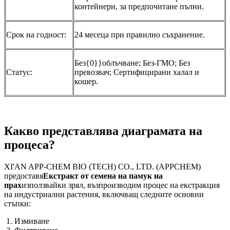
контейнери, за предпочитане пълни.
Срок на годност:
24 месеца при правилно съхранение.
Без{0}}облъчване; Без-ГМО; Без
Статус:
превозвач; Сертифицирани халал и
кошер.
Какво представлява диаграмата на
процеса?
XI'AN APP-CHEM BIO (TECH) CO., LTD. (APPCHEM)
предоставя
Екстракт от семена на памук на
прах
използвайки зрял, възпроизводим процес на екстракция
на индустриални растения, включващ следните основни
стъпки:
Измиване