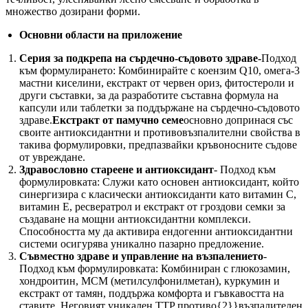
множество дозирани форми.
Основни области на приложение
Серия за подкрепа на сърдечно-съдовото здраве-
Подход
към формулирането: Комбинирайте с коензим Q10, омега-3
мастни киселини, екстракт от червен ориз, фитостероли и
други съставки, за да разработите съставна формула на
капсули или таблетки за поддържане на сърдечно-съдовото
здраве.
Екстракт от памучно семе
основно допринася със
своите антиоксидантни и противовъзпалителни свойства в
такива формулировки, предпазвайки кръвоносните съдове
от увреждане.
Здравословно стареене и антиоксидант
- Подход към
формулировката: Служи като основен антиоксидант, който
синергизира с класически антиоксиданти като витамин С,
витамин Е, ресвератрол и екстракт от гроздови семки за
създаване на мощни антиоксидантни комплекси.
Способността му да активира ендогенни антиоксидантни
системи осигурява уникално пазарно предложение.
Съвместно здраве и управление на възпалението
-
Подход към формулировката: Комбиниран с глюкозамин,
хондроитин, МСМ (метилсулфонилметан), куркумин и
екстракт от тамян, поддържа комфорта и гъвкавостта на
ставите. Неговият уникален TTP противо{2}}възпалителен