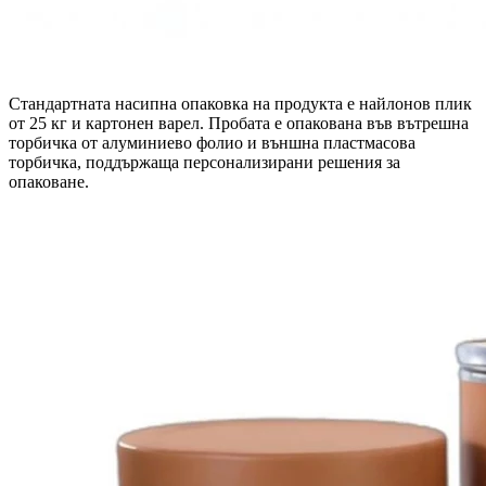
Стандартната насипна опаковка на продукта е найлонов плик
от 25 кг и картонен варел. Пробата е опакована във вътрешна
торбичка от алуминиево фолио и външна пластмасова
торбичка, поддържаща персонализирани решения за
опаковане.