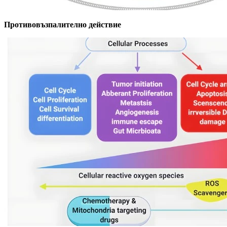
Противовъзпалително действие