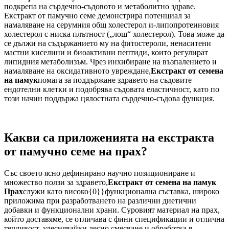
подкрепа на сърдечно-съдовото и метаболитно здраве.
Екстракт от памучно семе
демонстрира потенциал за
намаляване на серумния общ холестерол и-липопротеиновия
холестерол с ниска плътност („лош“ холестерол). Това може да
се дължи на съдържанието му на фитостероли, ненаситени
мастни киселини и биоактивни пептиди, които регулират
липидния метаболизъм. Чрез инхибиране на възпалението и
намаляване на оксидативното увреждане,
Екстракт от семена
на памук
помага за поддържане здравето на съдовите
ендотелни клетки и подобрява съдовата еластичност, като по
този начин поддържа цялостната сърдечно-съдова функция.
Какви са приложенията на екстракта
от памучно семе на прах?
Със своето ясно дефинирано научно позициониране и
множество ползи за здравето,
Екстракт от семена на памук
Прах
служи като високо{0}}функционална съставка, широко
приложима при разработването на различни диетични
добавки и функционални храни. Суровият материал на прах,
който доставяме, се отличава с фини спецификации и отлична
течливост, улеснявайки лесно смесване и обработка в