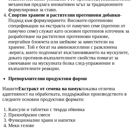
механизъм предлага иновативен ъгъл за традиционните
формулировки за стави.
Спортно хранене и растителни протеинови добавки
-
Подход към формулирането: Високите-протеинови
спецификации на екстракта от памучно семе (протеин от
памучно семе) служат като основен протеинов източник за
разработване на растителни протеинови прахове,
енергийни блокчета или шейкове за заместители на
хранене. Той е богат на аминокиселини с разклонена
-верига, които подпомагат възстановяването на мускулите,
докато противов-възпалителните свойства помагат за
смекчаване на мускулната болка след-упражнение и
възпалителните реакции.
Препоръчителни продуктови форми
Нашите
Екстракт от семена на памук
показва отлична
адаптивност на обработката, поддържайки производството в
следните основни продуктови формати:
Капсули и таблетки с твърда обвивка
Прахообразни смеси
Функционални храни и напитки
Меки гелове