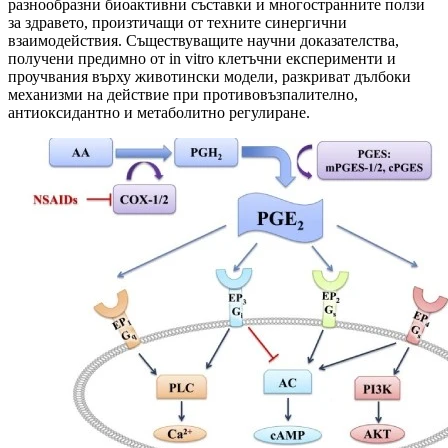
разнообразни биоактивни съставки и многостранните ползи
за здравето, произтичащи от техните синергични
взаимодействия. Съществуващите научни доказателства,
получени предимно от in vitro клетъчни експерименти и
проучвания върху животински модели, разкриват дълбоки
механизми на действие при противовъзпалително,
антиоксидантно и метаболитно регулиране.