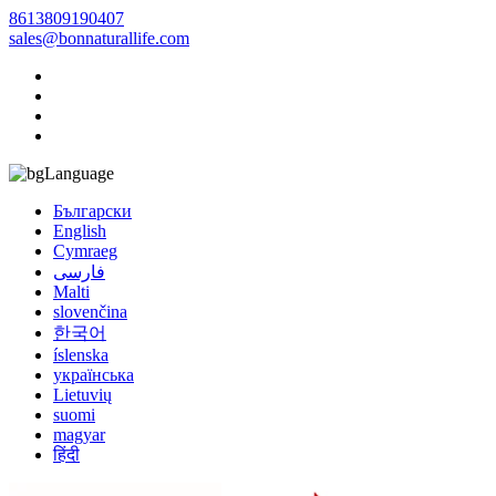
8613809190407
sales@bonnaturallife.com
Language
Български
English
Cymraeg
فارسی
Malti
slovenčina
한국어
íslenska
українська
Lietuvių
suomi
magyar
हिंदी