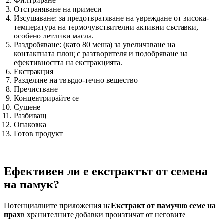
Филтриране
Отстраняване на примеси
Изсушаване: за предотвратяване на увреждане от висока-
температура на термочувствителни активни съставки,
особено летливи масла.
Раздробяване: (като 80 меша) за увеличаване на
контактната площ с разтворителя и подобряване на
ефективността на екстракцията.
Екстракция
Разделяне на твърдо-течно вещество
Пречистване
Концентрирайте се
Сушене
Разбиващ
Опаковка
Готов продукт
Ефективен ли е екстрактът от семена
на памук?
Потенциалните приложения на
Екстракт от памучно семе на
прах
в хранителните добавки произтичат от неговите