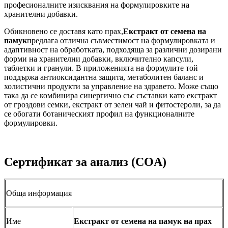
професионалните изисквания на формулировките на
хранителни добавки.
Обикновено се доставя като прах,
Екстракт от семена на
памук
предлага отлична съвместимост на формулировката и
адаптивност на обработката, подходяща за различни дозирани
форми на хранителни добавки, включително капсули,
таблетки и гранули. В приложенията на формулите той
поддържа антиоксидантна защита, метаболитен баланс и
холистични продукти за управление на здравето. Може също
така да се комбинира синергично със съставки като екстракт
от гроздови семки, екстракт от зелен чай и фитостероли, за да
се обогати ботаническият профил на функционалните
формулировки.
Сертификат за анализ (COA)
Обща информация
Име
Екстракт от семена на памук на прах