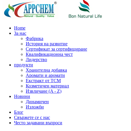
Home
За нас
Фабрика
История на развитие
Сертификат за сертифициране
Квалификационна чест
Лидерство
продукти
Хранителна добавка
Аромати и аромати
Екстракт от TCM
Козметичен материал
Извличане (A - Z)
Новини
Динамичен
Изложби
Блог
Свържете се с нас
Често задавани въпроси