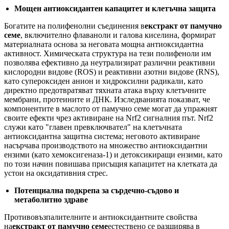
Мощен антиоксидантен капацитет и клетъчна защита
Богатите на полифенолни съединения в
екстракт от памучно
семе
, включително флаваноли и галова киселина, формират
материалната основа за неговата мощна антиоксидантна
активност. Химическата структура на тези полифеноли им
позволява ефективно да неутрализират различни реактивни
кислородни видове (ROS) и реактивни азотни видове (RNS),
като супероксиден анион и хидроксилни радикали, като
директно предотвратяват тяхната атака върху клетъчните
мембрани, протеините и ДНК. Изследванията показват, че
компонентите в маслото от памучно семе могат да упражнят
своите ефекти чрез активиране на Nrf2 сигналния път. Nrf2
служи като "главен превключвател" на клетъчната
антиоксидантна защитна система; неговото активиране
насърчава производството на множество антиоксидантни
ензими (като хемоксигеназа-1) и детоксикиращи ензими, като
по този начин повишава присъщия капацитет на клетката да
устои на оксидативния стрес.
Потенциална подкрепа за сърдечно-съдово и
метаболитно здраве
Противовъзпалителните и антиоксидантните свойства
на
екстракт от памучно семе
естествено се разширява в