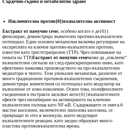
Сърдечно-съдово и метаболитно здраве
Изключителна против{0}}възпалителна активност
Екстракт от памучно семе
, особено когато е де{0}}
фенилиран, демонстрира значителен противо-възпалителен
потенциал. Един основен механизъм включва регулиране на
експресията на ключов противо-възпалителен протеин,
известен като тристетрапролин (TTP). Чрез повишаване на
нивата на TTP,
Екстракт от памучно семе
може да „изключи“
възпалителни сигнали на след-транскрипционно ниво, като
ефективно намалява производството на про-възпалителни
медиатори в тялото. Този уникален механизъм, различен от
много традиционни противов-възпалителни съединения,
демонстрира значителния си потенциал като модулатор на
възпаление от ново-поколение. Освен това, полифенолните
съединения в екстракта засилват анти{6}}възпалителните
ефекти чрез инхибиране на активирането на ключови
възпалителни пътища като NF-κB. Съдържащите се омега-6
мастни киселини, включително линолова киселина, се
превръщат in vivo в молекули, които модулират
възпалителните реакции, като заедно образуват много-
пластова противовъзпалителна мрежа.