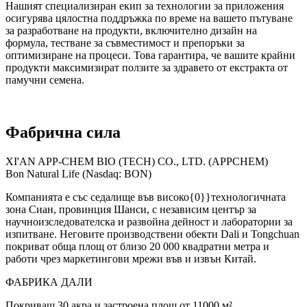
Нашият специализиран екип за технологии за приложения
осигурява цялостна поддръжка по време на вашето пътуване
за разработване на продукти, включително дизайн на
формула, тестване за съвместимост и препоръки за
оптимизиране на процеси. Това гарантира, че вашите крайни
продукти максимизират ползите за здравето от екстракта от
памучни семена.
Фабрична сила
XI'AN APP-CHEM BIO (TECH) CO., LTD. (APPCHEM)
Bon Natural Life (Nasdaq: BON)
Компанията е със седалище във високо{0}}технологичната
зона Сиан, провинция Шанси, с независим център за
научноизследователска и развойна дейност и лаборатории за
изпитване. Неговите производствени обекти Dali и Tongchuan
покриват обща площ от близо 20 000 квадратни метра и
работи чрез маркетингови мрежи във и извън Китай.
ФАБРИКА ДАЛИ
Покриващ 30 акра и застроена площ от 11000 м²