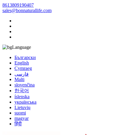
8613809190407
sales@bonnaturallife.com
Language
Български
English
Cymraeg
فارسی
Malti
slovenčina
한국어
íslenska
українська
Lietuvių
suomi
magyar
हिंदी