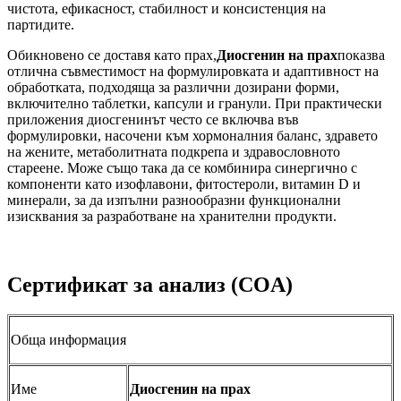
чистота, ефикасност, стабилност и консистенция на
партидите.
Обикновено се доставя като прах,
Диосгенин на прах
показва
отлична съвместимост на формулировката и адаптивност на
обработката, подходяща за различни дозирани форми,
включително таблетки, капсули и гранули. При практически
приложения диосгенинът често се включва във
формулировки, насочени към хормоналния баланс, здравето
на жените, метаболитната подкрепа и здравословното
стареене. Може също така да се комбинира синергично с
компоненти като изофлавони, фитостероли, витамин D и
минерали, за да изпълни разнообразни функционални
изисквания за разработване на хранителни продукти.
Сертификат за анализ (COA)
Обща информация
Име
Диосгенин на прах