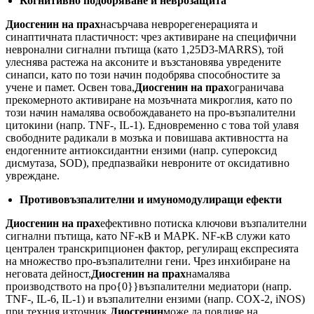
Когнитивно подобряване и неврозащита
Диосгенин на прах
насърчава неврорегенерацията и
синаптичната пластичност: чрез активиране на специфични
невронални сигнални пътища (като 1,25D3-MARRS), той
улеснява растежа на аксоните и възстановява увредените
синапси, като по този начин подобрява способностите за
учене и памет. Освен това,
Диосгенин на прах
ограничава
прекомерното активиране на мозъчната микроглия, като по
този начин намалява освобождаването на про-възпалителни
цитокини (напр. TNF-, IL-1). Едновременно с това той улавя
свободните радикали в мозъка и повишава активността на
ендогенните антиоксидантни ензими (напр. супероксид
дисмутаза, SOD), предпазвайки невроните от оксидативно
увреждане.
Противовъзпалителни и имуномодулиращи ефекти
Диосгенин на прах
ефективно потиска ключови възпалителни
сигнални пътища, като NF-κB и MAPK. NF-κB служи като
централен транскрипционен фактор, регулиращ експресията
на множество про-възпалителни гени. Чрез инхибиране на
неговата дейност,
Диосгенин на прах
намалява
производството на про{0}}възпалителни медиатори (напр.
TNF-, IL-6, IL-1) и възпалителни ензими (напр. COX-2, iNOS)
при техния източник.
Диосгенин
може да повлияе на