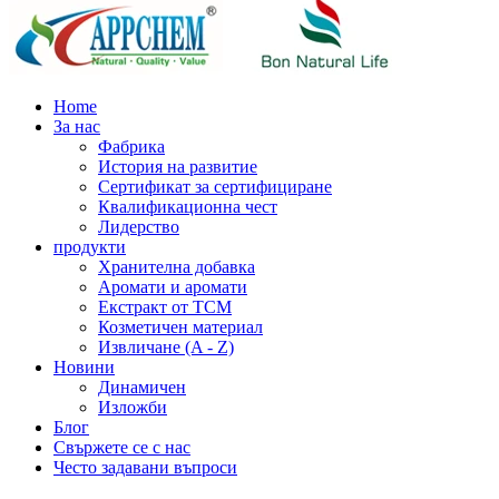
Home
За нас
Фабрика
История на развитие
Сертификат за сертифициране
Квалификационна чест
Лидерство
продукти
Хранителна добавка
Аромати и аромати
Екстракт от TCM
Козметичен материал
Извличане (A - Z)
Новини
Динамичен
Изложби
Блог
Свържете се с нас
Често задавани въпроси