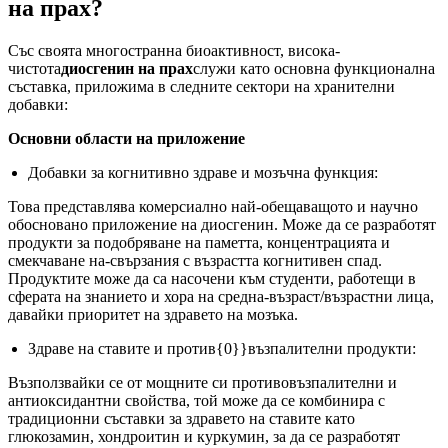
на прах?
Със своята многостранна биоактивност, висока-
чистота
диосгенин на прах
служи като основна функционална
съставка, приложима в следните сектори на хранителни
добавки:
Основни области на приложение
Добавки за когнитивно здраве и мозъчна функция:
Това представлява комерсиално най-обещаващото и научно
обосновано приложение на диосгенин. Може да се разработят
продукти за подобряване на паметта, концентрацията и
смекчаване на-свързания с възрастта когнитивен спад.
Продуктите може да са насочени към студенти, работещи в
сферата на знанието и хора на средна-възраст/възрастни лица,
давайки приоритет на здравето на мозъка.
Здраве на ставите и против{0}}възпалителни продукти:
Възползвайки се от мощните си противовъзпалителни и
антиоксидантни свойства, той може да се комбинира с
традиционни съставки за здравето на ставите като
глюкозамин, хондроитин и куркумин, за да се разработят