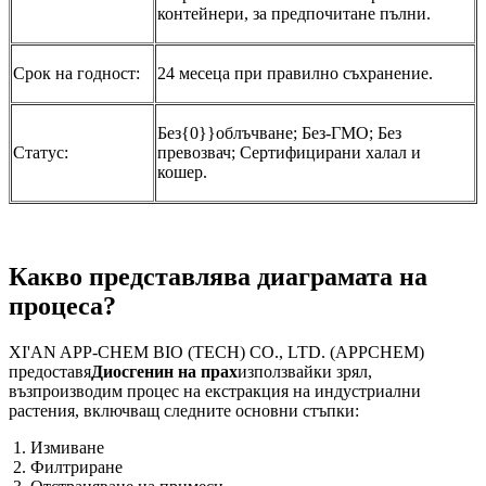
контейнери, за предпочитане пълни.
Срок на годност:
24 месеца при правилно съхранение.
Без{0}}облъчване; Без-ГМО; Без
Статус:
превозвач; Сертифицирани халал и
кошер.
Какво представлява диаграмата на
процеса?
XI'AN APP-CHEM BIO (TECH) CO., LTD. (APPCHEM)
предоставя
Диосгенин на прах
използвайки зрял,
възпроизводим процес на екстракция на индустриални
растения, включващ следните основни стъпки:
Измиване
Филтриране