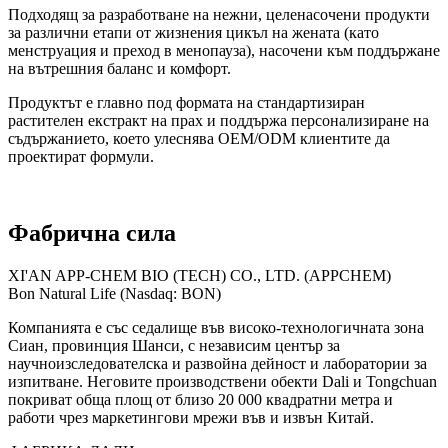
Подходящ за разработване на нежни, целенасочени продукти
за различни етапи от жизнения цикъл на жената (като
менструация и преход в менопауза), насочени към поддържане
на вътрешния баланс и комфорт.
Продуктът е главно под формата на стандартизиран
растителен екстракт на прах и поддържа персонализиране на
съдържанието, което улеснява OEM/ODM клиентите да
проектират формули.
Фабрична сила
XI'AN APP-CHEM BIO (TECH) CO., LTD. (APPCHEM)
Bon Natural Life (Nasdaq: BON)
Компанията е със седалище във високо-технологичната зона
Сиан, провинция Шанси, с независим център за
научноизследователска и развойна дейност и лаборатории за
изпитване. Неговите производствени обекти Dali и Tongchuan
покриват обща площ от близо 20 000 квадратни метра и
работи чрез маркетингови мрежи във и извън Китай.