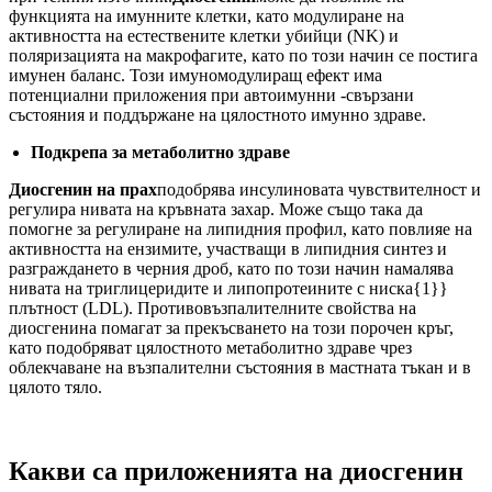
функцията на имунните клетки, като модулиране на
активността на естествените клетки убийци (NK) и
поляризацията на макрофагите, като по този начин се постига
имунен баланс. Този имуномодулиращ ефект има
потенциални приложения при автоимунни -свързани
състояния и поддържане на цялостното имунно здраве.
Подкрепа за метаболитно здраве
Диосгенин на прах
подобрява инсулиновата чувствителност и
регулира нивата на кръвната захар. Може също така да
помогне за регулиране на липидния профил, като повлияе на
активността на ензимите, участващи в липидния синтез и
разграждането в черния дроб, като по този начин намалява
нивата на триглицеридите и липопротеините с ниска{1}}
плътност (LDL). Противовъзпалителните свойства на
диосгенина помагат за прекъсването на този порочен кръг,
като подобряват цялостното метаболитно здраве чрез
облекчаване на възпалителни състояния в мастната тъкан и в
цялото тяло.
Какви са приложенията на диосгенин