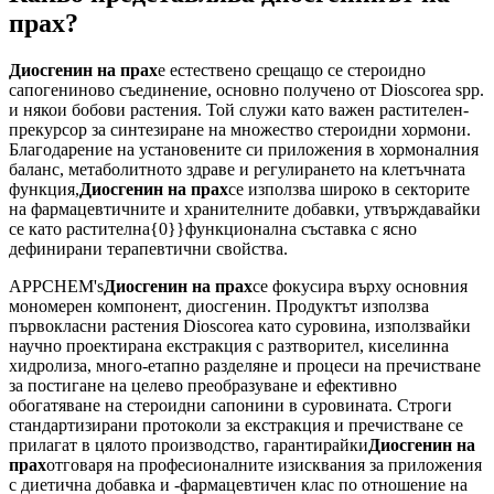
прах?
Диосгенин на прах
е естествено срещащо се стероидно
сапогениново съединение, основно получено от Dioscorea spp.
и някои бобови растения. Той служи като важен растителен-
прекурсор за синтезиране на множество стероидни хормони.
Благодарение на установените си приложения в хормоналния
баланс, метаболитното здраве и регулирането на клетъчната
функция,
Диосгенин на прах
се използва широко в секторите
на фармацевтичните и хранителните добавки, утвърждавайки
се като растителна{0}}функционална съставка с ясно
дефинирани терапевтични свойства.
APPCHEM's
Диосгенин на прах
се фокусира върху основния
мономерен компонент, диосгенин. Продуктът използва
първокласни растения Dioscorea като суровина, използвайки
научно проектирана екстракция с разтворител, киселинна
хидролиза, много-етапно разделяне и процеси на пречистване
за постигане на целево преобразуване и ефективно
обогатяване на стероидни сапонини в суровината. Строги
стандартизирани протоколи за екстракция и пречистване се
прилагат в цялото производство, гарантирайки
Диосгенин на
прах
отговаря на професионалните изисквания за приложения
с диетична добавка и -фармацевтичен клас по отношение на