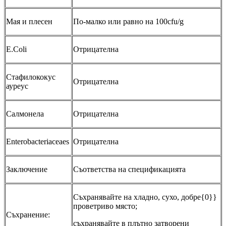
Мая и плесен
По-малко или равно на 100cfu/g
E.Coli
Отрицателна
Стафилококус
Отрицателна
ауреус
Салмонела
Отрицателна
Enterobacteriaceaes
Отрицателна
Заключение
Съответства на спецификацията
Съхранявайте на хладно, сухо, добре{0}}
проветриво място;
Съхранение:
съхранявайте в плътно затворени