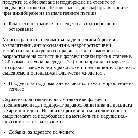
продукти за облекчаване и поддържане на ставите от
следващо-поколение. Те облекчават дискомфорта в ставите
чрез инхибиране на възпалителните пътища.
Комплексни хранителни вещества за здравословно
остаряване:
Многостранните предимства на диосгенина (противо-
възпалителни, антиоксидантни, невропротективни,
метаболитна подкрепа) го правят идеален компонент за
разработване на холистични формулировки против-стареене.
Той помага на хора на средна{3}} и в напреднала възраст да
се справят с множество здравословни предизвикателства, като
същевременно поддържат физическа жизненост.
Продукти за подпомагане на метаболизма и управление на
теглото:
Служи като допълнителна съставка във формули,
предназначени да поддържат здравословни нива на кръвната
захар и липидите. Неговите противовъзпалителни свойства
също помагат за подобряване на метаболитни нарушения,-
свързани със затлъстяването.
Добавки за здравето на жените: