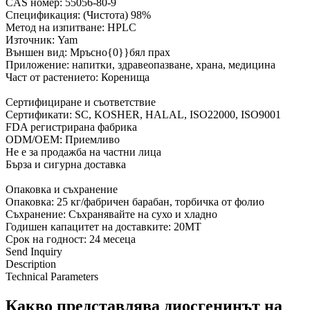
CAS номер: 55056-80-9
Спецификация: (Чистота) 98%
Метод на изпитване: HPLC
Източник: Yam
Външен вид: Мръсно{0}}бял прах
Приложение: напитки, здравеопазване, храна, медицина
Част от растението: Коренища
Сертифициране и съответствие
Сертификати: SC, KOSHER, HALAL, ISO22000, ISO9001
FDA регистрирана фабрика
ODM/OEM: Приемливо
Не е за продажба на частни лица
Бърза и сигурна доставка
Опаковка и съхранение
Опаковка: 25 кг/фабричен барабан, торбичка от фолио
Съхранение: Съхранявайте на сухо и хладно
Годишен капацитет на доставките: 20MT
Срок на годност: 24 месеца
Send Inquiry
Description
Technical Parameters
Какво представлява диосгенинът на