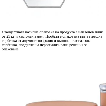
Стандартната насипна опаковка на продукта е найлонов плик
от 25 кг и картонен варел. Пробата е опакована във вътрешна
торбичка от алуминиево фолио и външна пластмасова
торбичка, поддържаща персонализирани решения за
опаковане.