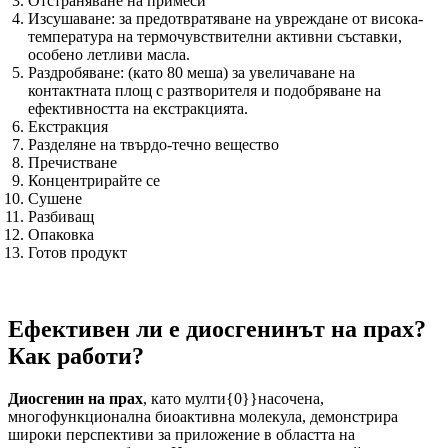
Отстраняване на примеси
Изсушаване: за предотвратяване на увреждане от висока-
температура на термочувствителни активни съставки,
особено летливи масла.
Раздробяване: (като 80 меша) за увеличаване на
контактната площ с разтворителя и подобряване на
ефективността на екстракцията.
Екстракция
Разделяне на твърдо-течно вещество
Пречистване
Концентрирайте се
Сушене
Разбиващ
Опаковка
Готов продукт
Ефективен ли е диосгенинът на прах?
Как работи?
Диосгенин на прах
, като мулти{0}}насочена,
многофункционална биоактивна молекула, демонстрира
широки перспективи за приложение в областта на