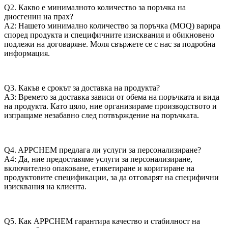
Q2. Какво е минималното количество за поръчка на
диосгенин на прах?
A2: Нашето минимално количество за поръчка (MOQ) варира
според продукта и специфичните изисквания и обикновено
подлежи на договаряне. Моля свържете се с нас за подробна
информация.
Q3. Какъв е срокът за доставка на продукта?
A3: Времето за доставка зависи от обема на поръчката и вида
на продукта. Като цяло, ние организираме производството и
изпращаме незабавно след потвърждение на поръчката.
Q4. APPCHEM предлага ли услуги за персонализиране?
A4: Да, ние предоставяме услуги за персонализиране,
включително опаковане, етикетиране и коригиране на
продуктовите спецификации, за да отговарят на специфични
изисквания на клиента.
Q5. Как APPCHEM гарантира качество и стабилност на