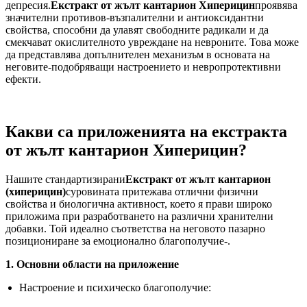
депресия.
Екстракт от жълт кантарион Хиперицин
проявява
значителни противов-възпалителни и антиоксидантни
свойства, способни да улавят свободните радикали и да
смекчават окислителното увреждане на невроните. Това може
да представлява допълнителен механизъм в основата на
неговите-подобряващи настроението и невропротективни
ефекти.
Какви са приложенията на екстракта
от жълт кантарион Хиперицин?
Нашите стандартизирани
Екстракт от жълт кантарион
(хиперицин)
суровината притежава отлични физични
свойства и биологична активност, което я прави широко
приложима при разработването на различни хранителни
добавки. Той идеално съответства на неговото пазарно
позициониране за емоционално благополучие-.
1. Основни области на приложение
Настроение и психическо благополучие: