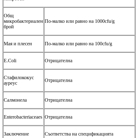
Общ
микробактериален
По-малко или равно на 1000cfu/g
брой
Мая и плесен
По-малко или равно на 100cfu/g
E.Coli
Отрицателна
Стафилококус
Отрицателна
ауреус
Салмонела
Отрицателна
Enterobacteriaceaes
Отрицателна
Заключение
Съответства на спецификацията