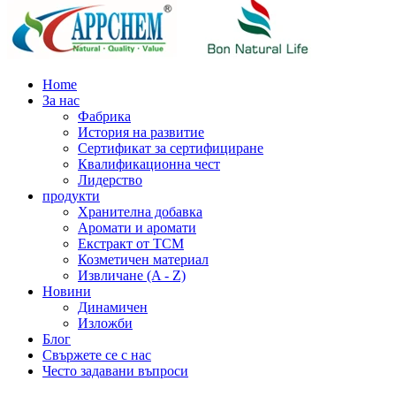
Home
За нас
Фабрика
История на развитие
Сертификат за сертифициране
Квалификационна чест
Лидерство
продукти
Хранителна добавка
Аромати и аромати
Екстракт от TCM
Козметичен материал
Извличане (A - Z)
Новини
Динамичен
Изложби
Блог
Свържете се с нас
Често задавани въпроси