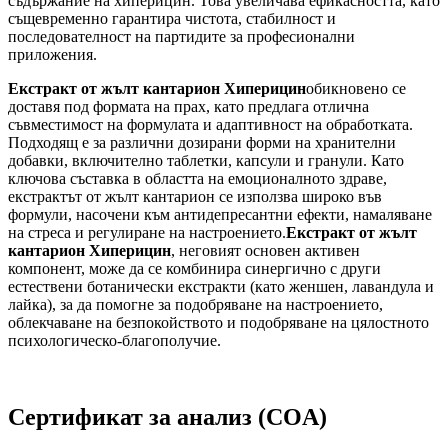
съдържание на хиперицин. Това увеличава ефикасността, като
същевременно гарантира чистота, стабилност и
последователност на партидите за професионални
приложения.
Екстракт от жълт кантарион Хиперицин
обикновено се
доставя под формата на прах, като предлага отлична
съвместимост на формулата и адаптивност на обработката.
Подходящ е за различни дозирани форми на хранителни
добавки, включително таблетки, капсули и гранули. Като
ключова съставка в областта на емоционалното здраве,
екстрактът от жълт кантарион се използва широко във
формули, насочени към антидепресантни ефекти, намаляване
на стреса и регулиране на настроението.
Екстракт от жълт
кантарион Хиперицин
, неговият основен активен
компонент, може да се комбинира синергично с други
естествени ботанически екстракти (като женшен, лавандула и
лайка), за да помогне за подобряване на настроението,
облекчаване на безпокойството и подобряване на цялостното
психологическо-благополучие.
Сертификат за анализ (COA)