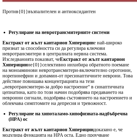
Против{0}}възпалителен и антиоксидантен
Регулиране на невротрансмитерните системи
Екстракт от жълт кантарион Хиперицин
е най-широко
признат за способността си да регулира ключови
невротрансмитери в централната нервна система.
Изследванията показват, че
Екстракт от жълт кантарион
Хиперицин
не{0}}селективно инхибира обратното поемане
на моноаминови невротрансмитери-включително серотонин,
норепинефрин и допамин-от пресинаптичните неврони. Това
действие повишава концентрацията на тези
„невротрансмитери-за добро настроение“ в синаптичната
цепнатина, като по този начин подобрява предаването на
невронни сигнали, подобрява състоянието на настроението и
облекчава симптомите на депресия и тревожност.
Регулиране на хипоталамо-хипофизната-надбъбречна
(HPA) ос
Екстракт от жълт кантарион Хиперицин
доказано е, че
модулира функцията на HPA оста. Едно проучване