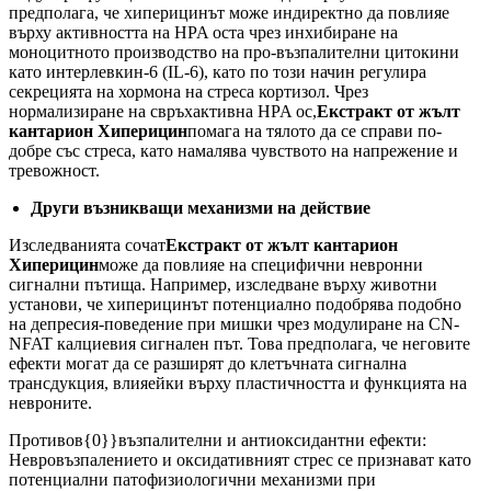
предполага, че хиперицинът може индиректно да повлияе
върху активността на HPA оста чрез инхибиране на
моноцитното производство на про-възпалителни цитокини
като интерлевкин-6 (IL-6), като по този начин регулира
секрецията на хормона на стреса кортизол. Чрез
нормализиране на свръхактивна HPA ос,
Екстракт от жълт
кантарион Хиперицин
помага на тялото да се справи по-
добре със стреса, като намалява чувството на напрежение и
тревожност.
Други възникващи механизми на действие
Изследванията сочат
Екстракт от жълт кантарион
Хиперицин
може да повлияе на специфични невронни
сигнални пътища. Например, изследване върху животни
установи, че хиперицинът потенциално подобрява подобно
на депресия-поведение при мишки чрез модулиране на CN-
NFAT калциевия сигнален път. Това предполага, че неговите
ефекти могат да се разширят до клетъчната сигнална
трансдукция, влияейки върху пластичността и функцията на
невроните.
Противов{0}}възпалителни и антиоксидантни ефекти:
Невровъзпалението и оксидативният стрес се признават като
потенциални патофизиологични механизми при