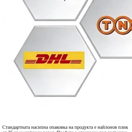
Стандартната насипна опаковка на продукта е найлонов плик