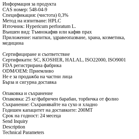
Информация за продукта
CAS номер: 548-04-9
Спецификация: (чистота) 0,3%
Метод на изпитване: HPLC
Източник: Hypericum perforatum L.
Външен вид: Тъмнокафяв или кафяв прах
Приложение: напитки, здравеопазване, храна, козметика,
медицина
Сертифициране и съответствие
Сертификати: SC, KOSHER, HALAL, ISO22000, ISO9001
FDA регистрирана фабрика
ODM/OEM: Приемливо
Не е за продажба на частни лица
Бърза и сигурна доставка
Опаковка и съхранение
Опаковка: 25 кг/фабричен барабан, торбичка от фолио
Съхранение: Съхранявайте на сухо и хладно
Годишен капацитет на доставките: 200MT
Срок на годност: 24 месеца
Send Inquiry
Description
Technical Parameters