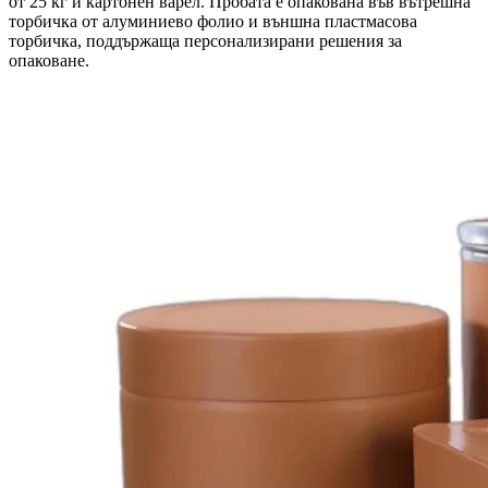
от 25 кг и картонен варел. Пробата е опакована във вътрешна
торбичка от алуминиево фолио и външна пластмасова
торбичка, поддържаща персонализирани решения за
опаковане.