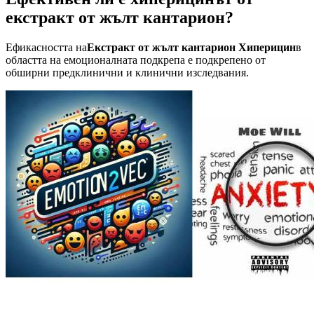
екстракт от жълт кантарион?
Ефикасността на
Екстракт от жълт кантарион Хиперицин
в
областта на емоционалната подкрепа е подкрепено от
обширни предклинични и клинични изследвания.