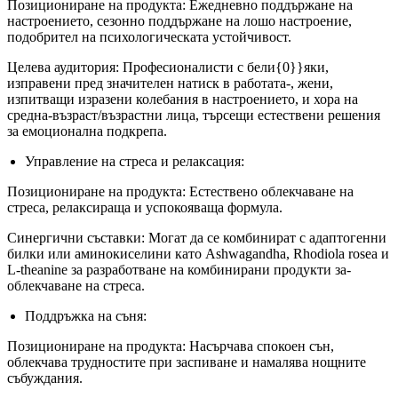
Позициониране на продукта: Ежедневно поддържане на
настроението, сезонно поддържане на лошо настроение,
подобрител на психологическата устойчивост.
Целева аудитория: Професионалисти с бели{0}}яки,
изправени пред значителен натиск в работата-, жени,
изпитващи изразени колебания в настроението, и хора на
средна-възраст/възрастни лица, търсещи естествени решения
за емоционална подкрепа.
Управление на стреса и релаксация:
Позициониране на продукта: Естествено облекчаване на
стреса, релаксираща и успокояваща формула.
Синергични съставки: Могат да се комбинират с адаптогенни
билки или аминокиселини като Ashwagandha, Rhodiola rosea и
L-theanine за разработване на комбинирани продукти за-
облекчаване на стреса.
Поддръжка на съня:
Позициониране на продукта: Насърчава спокоен сън,
облекчава трудностите при заспиване и намалява нощните
събуждания.