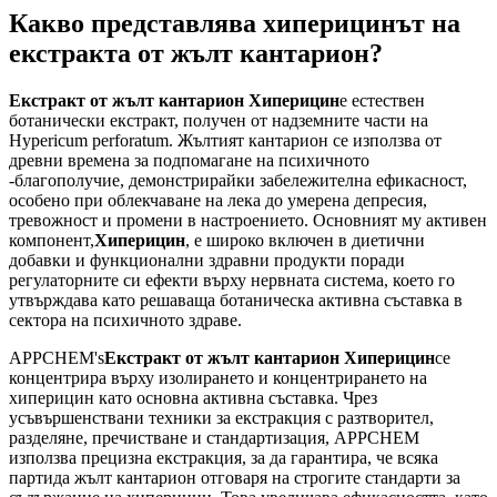
Какво представлява хиперицинът на
екстракта от жълт кантарион?
Екстракт от жълт кантарион Хиперицин
е естествен
ботанически екстракт, получен от надземните части на
Hypericum perforatum. Жълтият кантарион се използва от
древни времена за подпомагане на психичното
-благополучие, демонстрирайки забележителна ефикасност,
особено при облекчаване на лека до умерена депресия,
тревожност и промени в настроението. Основният му активен
компонент,
Хиперицин
, е широко включен в диетични
добавки и функционални здравни продукти поради
регулаторните си ефекти върху нервната система, което го
утвърждава като решаваща ботаническа активна съставка в
сектора на психичното здраве.
APPCHEM's
Екстракт от жълт кантарион Хиперицин
се
концентрира върху изолирането и концентрирането на
хиперицин като основна активна съставка. Чрез
усъвършенствани техники за екстракция с разтворител,
разделяне, пречистване и стандартизация, APPCHEM
използва прецизна екстракция, за да гарантира, че всяка
партида жълт кантарион отговаря на строгите стандарти за