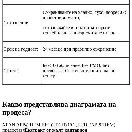
Съхранявайте на хладно, сухо, добре{0}}
проветриво място;
Съхранение:
съхранявайте в плътно затворени
контейнери, за предпочитане пълни.
Срок на годност:
24 месеца при правилно съхранение.
Без{0}}облъчване; Без-ГМО; Без
Статус:
превозвач; Сертифицирани халал и
кошер.
Какво представлява диаграмата на
процеса?
XI'AN APP-CHEM BIO (TECH) CO., LTD. (APPCHEM)
предоставя
Екстракт от жълт кантарион