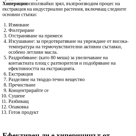
Хиперицин
използвайки зрял, възпроизводим процес на
екстракция на индустриални растения, включващ следните
основни стъпки:
Измиване
Филтриране
Отстраняване на примеси
Изсушаване: за предотвратяване на увреждане от висока-
температура на термочувствителни активни съставки,
особено летливи масла.
Раздробяване: (като 80 меша) за увеличаване на
контактната площ с разтворителя и подобряване на
ефективността на екстракцията.
Екстракция
Разделяне на твърдо-течно вещество
Пречистване
Концентрирайте се
Сушене
Разбиващ
Опаковка
Готов продукт
Ефективен ли е хиперицинът от