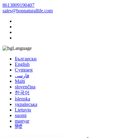
8613809190407
sales@bonnaturallife.com
Language
Български
English
Cymraeg
فارسی
Malti
slovenčina
한국어
íslenska
українська
Lietuvių
suomi
magyar
हिंदी